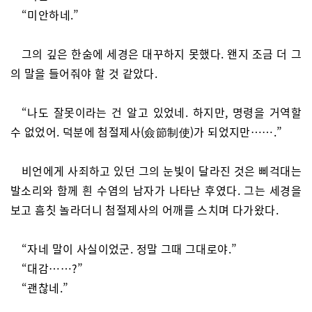
“미안하네.”
그의 깊은 한숨에 세경은 대꾸하지 못했다. 왠지 조금 더 그
의 말을 들어줘야 할 것 같았다.
“나도 잘못이라는 건 알고 있었네. 하지만, 명령을 거역할
수 없었어. 덕분에 첨절제사(僉節制使)가 되었지만…….”
비언에게 사죄하고 있던 그의 눈빛이 달라진 것은 삐걱대는
발소리와 함께 흰 수염의 남자가 나타난 후였다. 그는 세경을
보고 흠칫 놀라더니 첨절제사의 어깨를 스치며 다가왔다.
“자네 말이 사실이었군. 정말 그때 그대로야.”
“대감……?”
“괜찮네.”