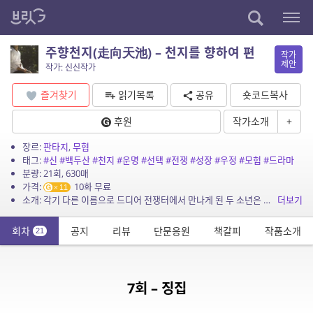
주향천지(走向天池) – 천지를 향하여 편
작가
제안
작가: 신신작가
즐겨찾기
읽기목록
공유
숏코드복사
후원
작가소개
+
장르:
판타지
,
무협
태그:
#신
#백두산
#천지
#운명
#선택
#전쟁
#성장
#우정
#모험
#드라마
분량: 21회, 630매
가격:
10화 무료
11
소개: 각기 다른 이름으로 드디어 전쟁터에서 만나게 된 두 소년은 신을 만나기 위해 백두산 천지로 향하며 서로에 대해 알게 된다. 신은 그들의 질문에 어떤 대답을 해줄까….
더보기
회차
공지
리뷰
단문응원
책갈피
작품소개
21
7회 – 징집