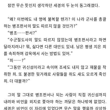
잠깐 무슨 뜻인지 생각하던 세경의 두 눈이 동그래졌다.
“왜? 이번에도 내 명에 불복할 텐가? 이 나라 군사를 총괄
하는 병조판서의 말도 따르지 않을 것인가?”
“병조……판서?”
“수군절도사의 말도 따르지 않았는데 병조판서라고 하면
달라지려나? 뭐, 싫다면 다른 대안도 있네. 남은 평생 지은 죄
를 속죄하며 감옥에서 사는 방법도 있어.”
“죄……?”
“그동안 귀신섬이라고 속이며 조세도 내지 않고 재물을 착
취한 죄. 또 불경한 뒷거래로 사람들을 쥐도 새도 모르게 죽인
죄. 더 대볼까?”
그의 말 그대로 병조판서나 되는 사람이 직접 귀신섬까지
내려와 비언을 외지로 쫓아야 하는 까닭은 하나밖에 없었다.
세경은 비언이 이 자리에 있었다면 무슨 말을 했을까 상상하