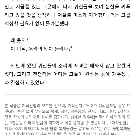
언도 지금쯤 있는 그곳에서 다시 귀신들을 보며 눈살을 찌푸
리고 있을 것을 생각하니 저절로 미소가 지어졌다. 더는 그를
걱정할 필요가 없어 홀가분했다.
‘왜 웃지?’
‘이 녀석, 우리의 말이 들리나?’
배 안에 있던 귀신들의 소리에 세경은 배까지 잡고 깔깔거
렸다. 그리고 전쟁터든 어디든 그들이 원하는 곳에 가주겠노
라 결심하고 있었다.
본 작품은 저작권법의 보호를 받으며, 저작권자(브릿G가 대리권자일 경우 브
릿G)의 승인 없이 무단으로 복제, 공연, 공중송신, 전시, 배포, 대여, 2차적저
작물 작성의 방법으로 침해를 금합니다. 침해한 경우에는 5년 이하의 징역 또
는 5천만원 이하의 벌금에 처하거나 이를 병과할 수 있습니다.(「저작권법」
제136조제1항제1호). 또한 불법 복제물임을 알고도 소유한 경우 불법복제물
소지죄에 해당하여 무거운 법적 책임을 물을 수 있습니다.
자세히 보기