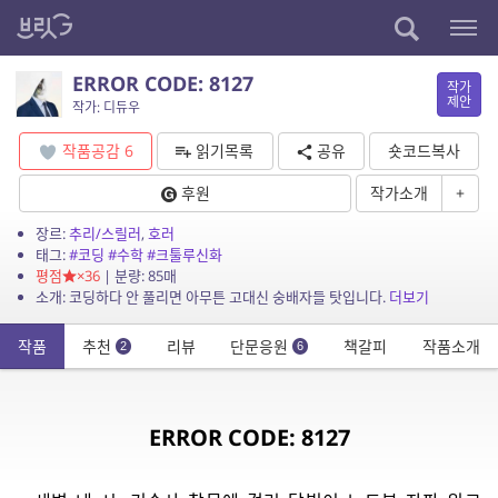
ERROR CODE: 8127
작가
제안
작가: 디듀우
작품공감
6
읽기목록
공유
숏코드복사
후원
작가소개
+
장르:
추리/스릴러
,
호러
태그:
#코딩
#수학
#크툴루신화
평점
×36
| 분량: 85매
소개: 코딩하다 안 풀리면 아무튼 고대신 숭배자들 탓입니다.
더보기
작품
추천
리뷰
단문응원
책갈피
작품소개
2
6
ERROR CODE: 8127