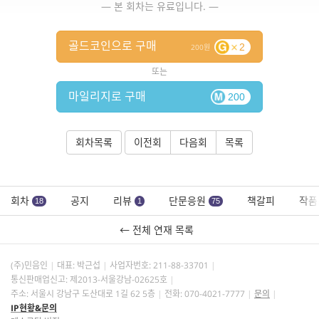
— 본 회차는 유료입니다. —
골드코인으로 구매
2
200
또는
마일리지로 구매
200
회차목록
이전회
다음회
목록
회차
공지
리뷰
단문응원
책갈피
작품
18
1
75
← 전체 연재 목록
(주)민음인
대표: 박근섭
사업자번호:
211-88-33701
통신판매업신고: 제2013-서울강남-02625호
주소: 서울시 강남구 도산대로 1길 62 5층
전화: 070-4021-7777
문의
IP현황&문의