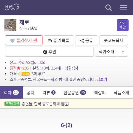
제로
작가
제안
작가: 김종일
즐겨찾기
읽기목록
공유
숏코드복사
후원
작가소개
+
장르:
추리/스릴러
,
호러
평점
×205
| 분량: 18회, 334매 | 성향:
가격:
3화 무료
30
소개: <중편들, 한국공포문학의 밤>에 실린 중편입니다.
더보기
회차
공지
리뷰
단문응원
책갈피
작품소개
18
1
75
중편들, 한국 공포문학의 밤7️⃣
추천셀렉션
6-(2)