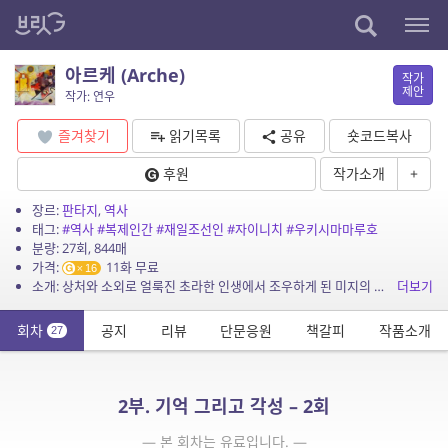
아르케 (Arche)
작가
제안
작가: 연우
즐겨찾기
읽기목록
공유
숏코드복사
후원
작가소개
+
장르:
판타지
,
역사
태그:
#역사
#복제인간
#재일조선인
#자이니치
#우키시마마루호
분량: 27회, 844매
가격:
11화 무료
16
소개: 상처와 소외로 얼룩진 초라한 인생에서 조우하게 된 미지의 존재를 통해 자기 실존을 규명하고 존재의 이유와 의미를 체득해 가는 여정의 서사.
더보기
회차
공지
리뷰
단문응원
책갈피
작품소개
27
2부. 기억 그리고 각성 – 2회
— 본 회차는 유료입니다. —