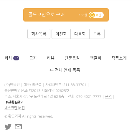
골드코인으로 구매
1
100
회차목록
이전회
다음회
목록
회차
공지
리뷰
단문응원
책갈피
작품소개
27
← 전체 연재 목록
(주)민음인
대표: 박근섭
사업자번호:
211-88-33701
통신판매업신고: 제2013-서울강남-02625호
주소: 서울시 강남구 도산대로 1길 62 5층
전화: 070-4021-7777
문의
IP현황&문의
데스크탑 버전
©
황금가지
All rights reserved.