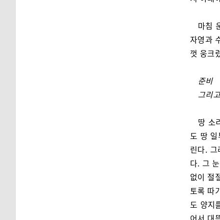
마침 
자영과 수
껏 웅크렸
준비
그리고
땅 소
도 땅 
린다. 
다. 그 
없이 절절
토록 따가
도 양지
어서 대뜸