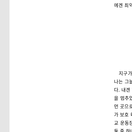
에겐 최
지구가
나는 그늘
다. 내겐
을 멈추었
먼 곳으로
가 보호 
교 운동
둘 중 하