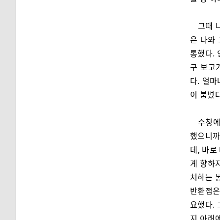
그때 
은 나와 
통했다.
구 보고
다. 얼
이 붐볐다
수청에
했으니까
데, 바로
게 향하
처하는 
반환점은 
요했다.
지 아래