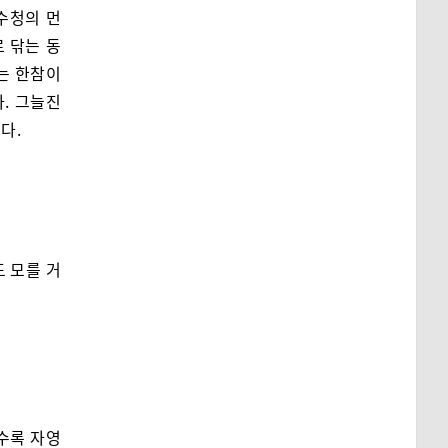
 수청의 먼
 닦는 동
고는 한참이
다. 그늘진
다.
 모를 거
수록 자영