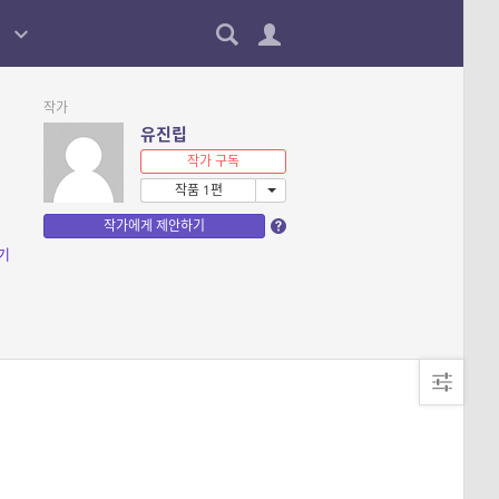
작가
유진립
작가 구독
작품 1편
작가에게 제안하기
기