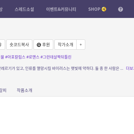
상
스레드소설
이벤트&커뮤니티
SHOP
유
숏코드복사
후원
작가소개
+
원물
#아포칼립스
#로맨스
#그런데살짝뒤틀린
소개: 육상 선수 둘 사이에 놓인 하연은 햇빛 알레르기가 있고, 인류를 멸망시킬 바이러스는 햇빛에 약하다. 둘 중 한 사람은 그런 하연을 업고 달리지만, 하연은 남은 한 사람을 자꾸만 돌...
더보
갈피
작품소개