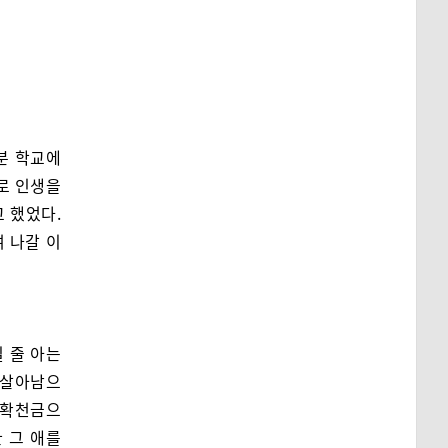
분 학교에
으로 인생을
 했었다.
 나갈 이
 줄 아는
 살아남으
일확천금으
 그 애를