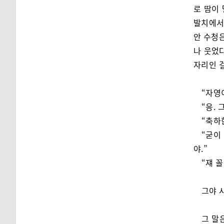
로 땀이 
발치에서
안 수청은
나 웃었다
자리인 
“자영
“응. 
“축하
“굳이
야.”
“쟤 
그야 
그 말