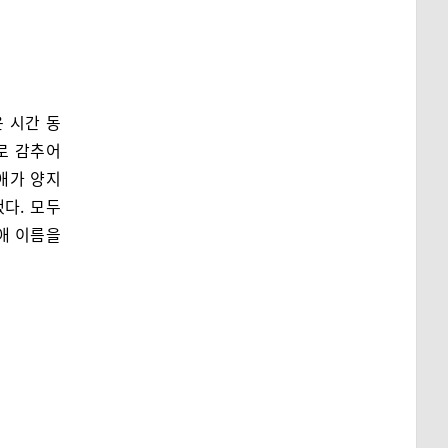
 시간 동
로 감추어
 애가 양지
다. 모두
애 이름을