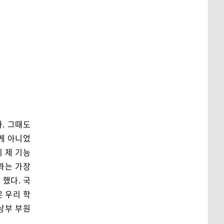
. 그때도
 게 아니었
이 제 기능
양과는 가장
 했다. 국
은 우리 학
상부 부원