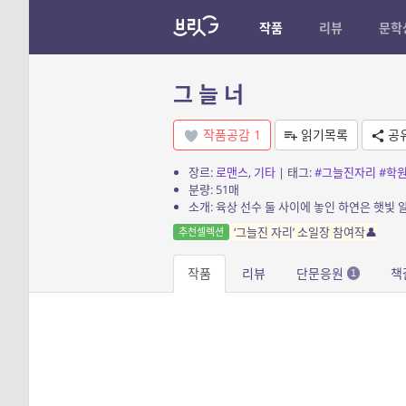
작품
리뷰
문학
그 늘 너
작품공감
1
읽기목록
공
장르:
로맨스
,
기타
| 태그:
#그늘진자리
#학
분량: 51매
‘그늘진 자리’ 소일장 참여작👤
추천셀렉션
작품
리뷰
단문응원
책
1