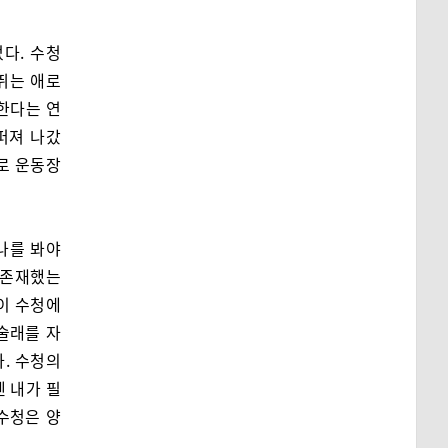
다. 수청
 뛰는 애로
한다는 연
퍼져 나갔
로 운동장
나를 봐야
 존재했는
선이 수청에
술래를 자
. 수청의
겐 내가 필
수청은 양