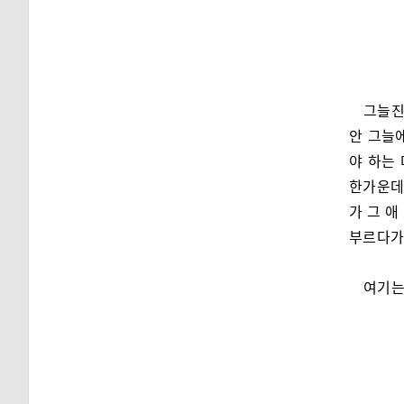
그늘진
안 그늘
야 하는 
한가운데
가 그 
부르다가
여기는