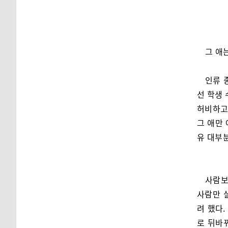
그 애
인류 
선 학생 
허비하고
그 애만
유 대부분
사람보
사람만 
려 했다
로 뒤바