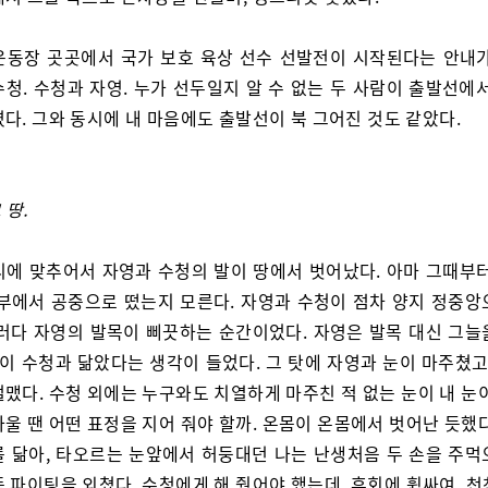
운동장 곳곳에서 국가 보호 육상 선수 선발전이 시작된다는 안내가
청. 수청과 자영. 누가 선두일지 알 수 없는 두 사람이 출발선에
다. 그와 동시에 내 마음에도 출발선이 북 그어진 것도 같았다.
 땅.
리에 맞추어서 자영과 수청의 발이 땅에서 벗어났다. 아마 그때부터
일부에서 공중으로 떴는지 모른다. 자영과 수청이 점차 양지 정중앙
그러다 자영의 발목이 삐끗하는 순간이었다. 자영은 발목 대신 그늘
눈이 수청과 닮았다는 생각이 들었다. 그 탓에 자영과 눈이 마주쳤고
맸다. 수청 외에는 누구와도 치열하게 마주친 적 없는 눈이 내 눈
울 땐 어떤 표정을 지어 줘야 할까. 온몸이 온몸에서 벗어난 듯했
를 닮아, 타오르는 눈앞에서 허둥대던 나는 난생처음 두 손을 주먹
 파이팅을 외쳤다. 수청에게 해 줬어야 했는데. 후회에 휩싸여, 