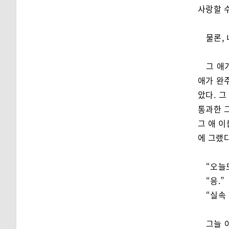
사랑할 
물론,
그 애
애가 완
았다. 
통과한 
그 애 
에 그랬다
“오늘
“응.”
“실속 
그늘 