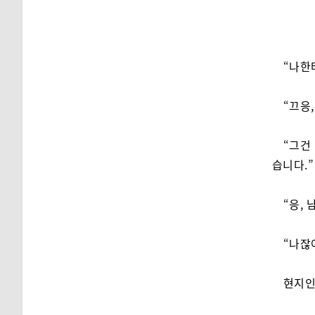
“나한
“끄응,
“그건
습니다.”
“응, 
“나잖아
현지인