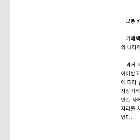
보통 
키메텍
의 나라에
과거 
이어받고
에 따라 
자상거래
인간 자체
자리를 차
였다.