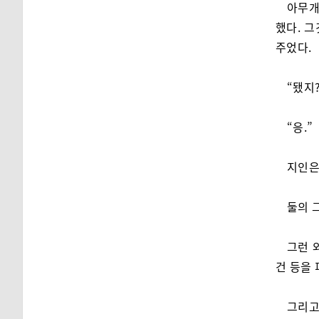
아무개
했다. 
주었다.
“됐지?
“응.”
지인은
둘의 
그런 
건 등을
그리고