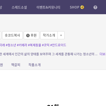
상
스레드소설
이벤트&커뮤니티
SHOP
숏코드복사
후원
작가소개
+
미래
#청소년
#키메라
#복제동물
#코믹
#안드로이드
소개: 근 미래 바이오 테크놀로지 산업이 발달한 세계에서 인간의 삶의 양태를 보여주며 그 세계를 관통해 나가는 청소년의 모험을 그리고 있다.
더보
원
책갈피
작품소개