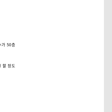
가 50층
 할 정도