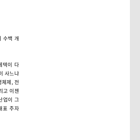
 수백 개
메텍이 다
이 사느냐
영체제, 전
리고 이젠
 산업이 그
 대표 주자