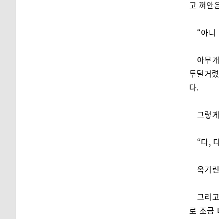
고 껴안은
“아니
아무개
투덜거렸
다.
그렇게
“다, 
옥기린
그리고
로 조금