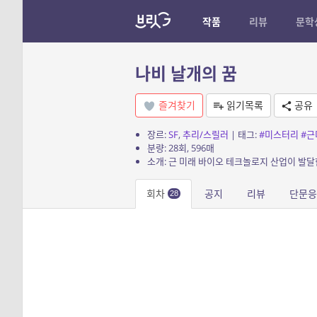
작품
리뷰
문학
나비 날개의 꿈
즐겨찾기
읽기목록
공유
장르:
SF
,
추리/스릴러
| 태그:
#미스터리
#근
분량: 28회, 596매
회차
공지
리뷰
단문응
28