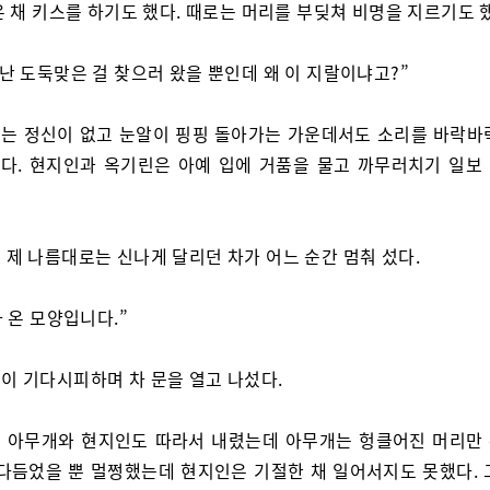
 채 키스를 하기도 했다. 때로는 머리를 부딪쳐 비명을 지르기도 
 난 도둑맞은 걸 찾으러 왔을 뿐인데 왜 이 지랄이냐고?”
는 정신이 없고 눈알이 핑핑 돌아가는 가운데서도 소리를 바락바
다. 현지인과 옥기린은 아예 입에 거품을 물고 까무러치기 일보
 제 나름대로는 신나게 달리던 차가 어느 순간 멈춰 섰다.
다 온 모양입니다.”
이 기다시피하며 차 문을 열고 나섰다.
 아무개와 현지인도 따라서 내렸는데 아무개는 헝클어진 머리만
 다듬었을 뿐 멀쩡했는데 현지인은 기절한 채 일어서지도 못했다. 