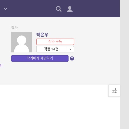
작가
박은우
작가 구독
작품 14편
작가에게 제안하기
기