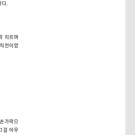
했다.
락 지르며
 직전이었
 손가락으
그걸 아무