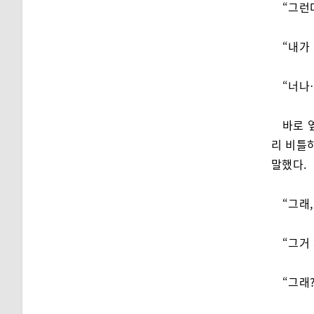
“그런
“내가
“너나
바로 
리 비틀
말했다.
“그래,
“그거
“그래?