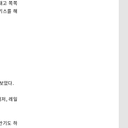
대고 쪽쪽
키스를 해
보았다.
저, 레일
안기도 하