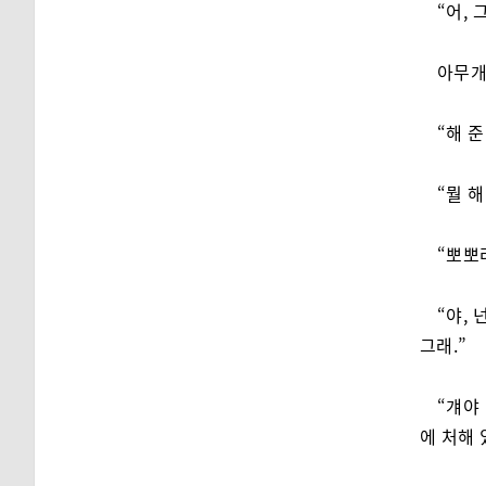
“어, 
아무개
“해 
“뭘 
“뽀뽀라
“야,
그래.”
“걔야
에 처해