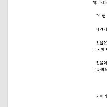
개는 질질
“이런
내려서
건물은
은 되어 
건물이
로 까마
키메라 