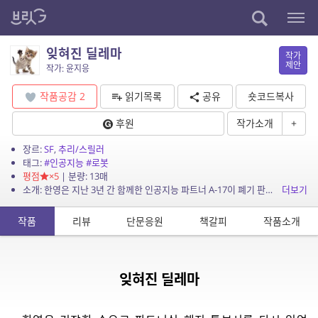
잊혀진 딜레마
작가
제안
작가: 윤지응
작품공감
2
읽기목록
공유
숏코드복사
후원
작가소개
+
장르:
SF
,
추리/스릴러
태그:
#인공지능
#로봇
평점
×5
| 분량: 13매
소개: 한영은 지난 3년 간 함께한 인공지능 파트너 A-17이 폐기 판정을 받았다는 소식에 김 부장을 찾아간다.
더보기
작품
리뷰
단문응원
책갈피
작품소개
잊혀진 딜레마