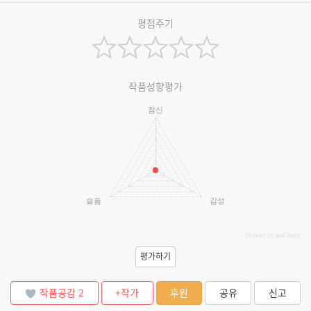
평점주기
작품성향평가
참신
슬픔
감성
JS chart by amCharts
평가하기
작품공감
2
+작가
후원
공유
신고