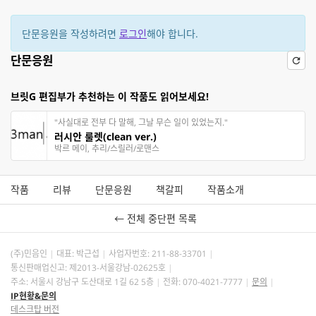
단문응원을 작성하려면
로그인
해야 합니다.
단문응원
브릿G 편집부가 추천하는 이 작품도 읽어보세요!
"사실대로 전부 다 말해, 그날 무슨 일이 있었는지."
러시안 룰렛(clean ver.)
박르 메이, 추리/스릴러/로맨스
작품
리뷰
단문응원
책갈피
작품소개
← 전체 중단편 목록
(주)민음인
대표: 박근섭
사업자번호:
211-88-33701
통신판매업신고: 제2013-서울강남-02625호
주소: 서울시 강남구 도산대로 1길 62 5층
전화: 070-4021-7777
문의
IP현황&문의
데스크탑 버전