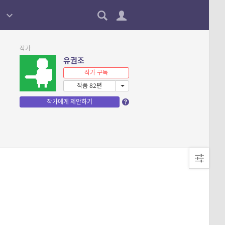
작가
유권조
작가 구독
작품 82편
작가에게 제안하기