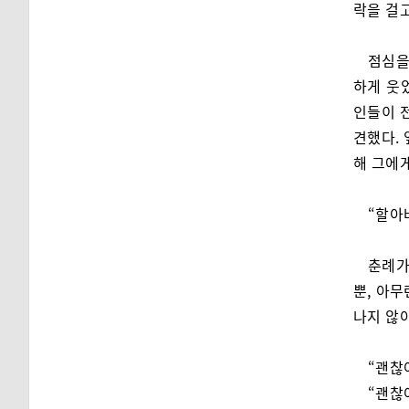
락을 걸
점심을
하게 웃
인들이 
견했다.
해 그에
“할아
춘례가
뿐, 아무
나지 않
“괜찮
“괜찮