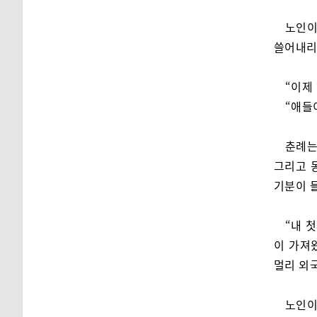
노인이
쓸어내리
“이제
“애들
춘례는
그리고 
기분이 
“내 
이 가져
멀리 외
노인이