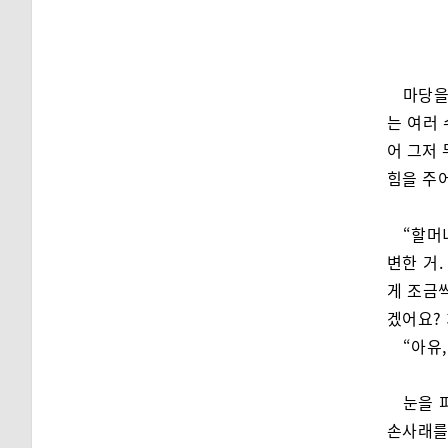
마당을
는 여러
어 그저 
힘을 주어
“할머
변한 거.
게 조금
겠어요? 
“아유
눈을 
손사래를