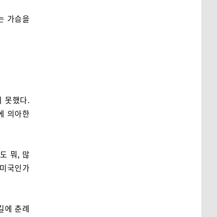
는 가슴을
 못했다.
에 의아한
도 뭐, 많
 미국인가
길에 춘례