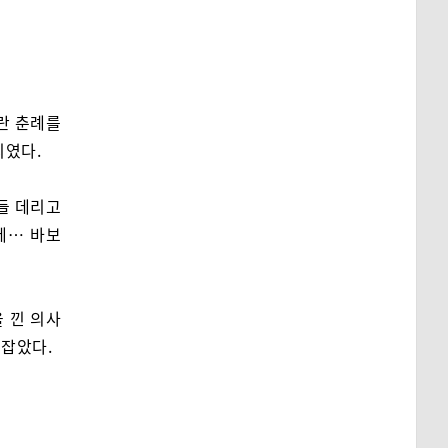
란 춘례를
리였다.
들 데리고
데… 바보
 낀 의사
 잡았다.