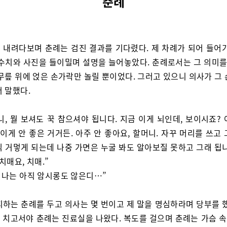
춘례
 내려다보며 춘례는 검진 결과를 기다렸다. 제 차례가 되어 들어가
 수치와 사진을 들이밀며 설명을 늘어놓았다. 춘례로서는 그 의미를 
무릎 위에 얹은 손가락만 놀릴 뿐이었다. 그러고 있으니 의사가 그
 말했다.
니, 뭘 보셔도 꾹 참으셔야 됩니다. 지금 이게 뇌인데, 보이시죠?
 이게 안 좋은 거거든. 아주 안 좋아요, 할머니. 자꾸 머리를 쓰고
씩 거멓게 되는데 나중 가면은 누굴 봐도 알아보질 못하고 그래 됩니
치매요, 치매.”
, 나는 아직 암시롱도 않은디…”
피하는 춘례를 두고 의사는 몇 번이고 제 말을 명심하라며 당부를 했
 치고서야 춘례는 진료실을 나왔다. 복도를 걸으며 춘례는 가슴 