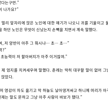
갔다는구먼.”
이 나가요?”
 멀리 앞자리에 앉은 노인에 대한 얘기가 나오니 귀를 기울이고 물
말을 하던 노인은 무엇이 신났는지 손뼉을 치면서 계속 말했다.
여, 저 양반이 아주 그 뭐시냐… 초… 초…”
력?”
, 초능력이 저 할아버지가 아주 이거잖여.”
 제 엄지를 치켜세우며 말했다. 춘례는 딱히 대꾸할 말이 없어 그
 앉았다.
 저 영감이 차도 옮기고 막 하늘도 날아댕겨싸고 하니께 머리가 아
제는 말도 몬하고 그냥 아주 사람이 바보가 됐댜.”