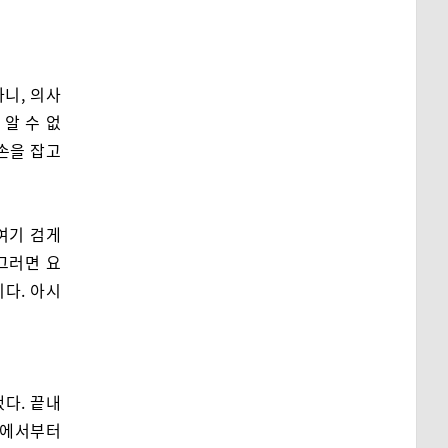
니, 의사
알 수 없
 손을 잡고
 여기 검게
 그러면 요
다. 아시
다. 끝내
속에서부터