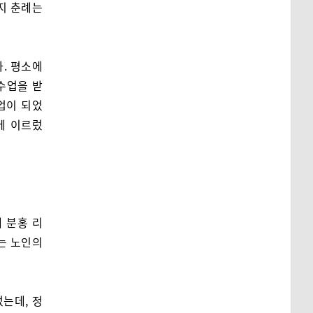
지 춘례는
. 평소에
수업을 받
업이 되었
에 이르렀
 분홍 리
는 노인의
는데, 정