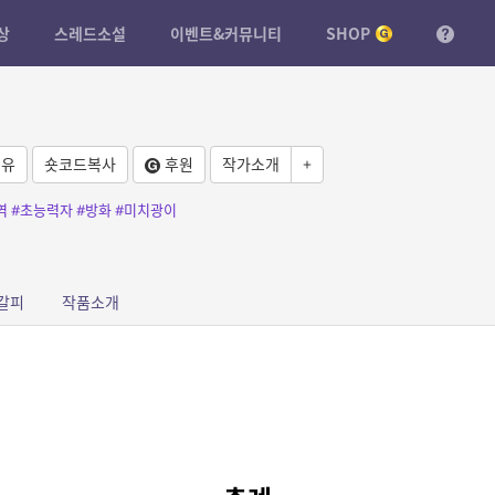
상
스레드소설
이벤트&커뮤니티
SHOP
유
숏코드복사
후원
작가소개
+
역
#초능력자
#방화
#미치광이
갈피
작품소개