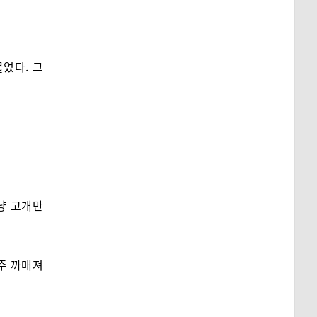
었다. 그
냥 고개만
주 까매져