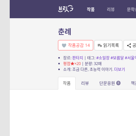
작품
리뷰
문학
춘례
작품공감
14
읽기목록
공
장르:
판타지
| 태그:
#소일장
#보름달
#서울
평점
×20
| 분량: 32매
소개: 조금 다른, 초능력 이야기.
더보기
작품
리뷰
단문응원
책
8