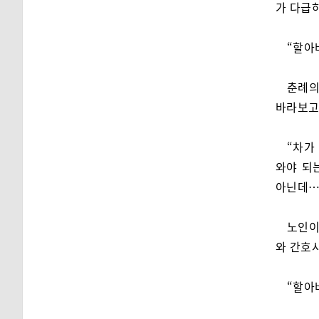
가 다급
“할아
춘례의
바라보고
“차가
와야 되
아닌데…
노인이
와 간호
“할아