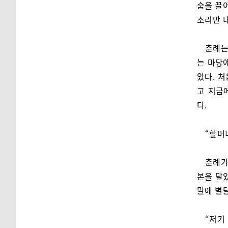
숨을 끌
소리만 내
춘례는
는 마당
았다. 
고 지금
다.
“할머
춘례가
본을 달
말에 별달
“저기