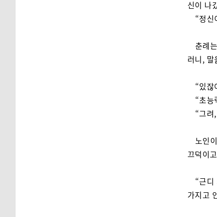
신이 나
“정신
춘례는
러니, 
“있잖
“초능
“그려
노인이
끄덕이고
“근디
가지고 인