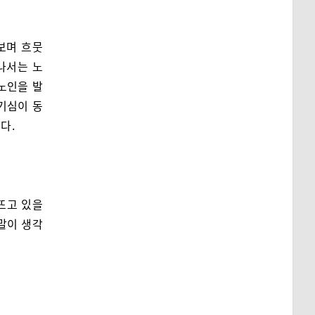
보며 흐뭇
나서는 노
노인을 발
기심이 동
다.
뜨고 있을
 말이 생각