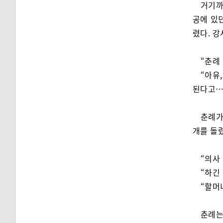
거기까
공에 있
렸다. 강
“춘례
“아유
된다고…
춘례가
개를 돌
“의사
“하긴
“할머
춘례는