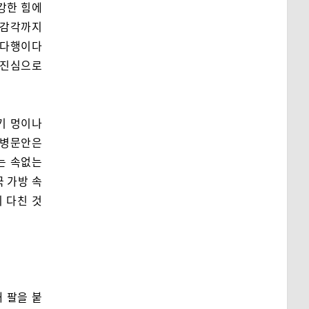
 강한 힘에
 감각까지
‘다행이다
, 진심으로
기 멍이나
 병문안은
는 속없는
국 가방 속
이 다친 것
 팔을 붙