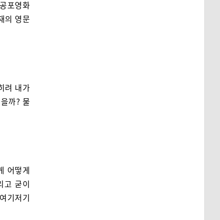
 공포영화
존재의 영문
히려 내가
했을까? 물
이게 어떻게
리고 굳이
몸 여기저기