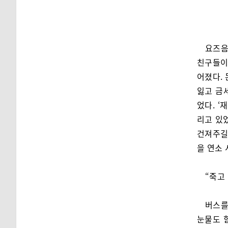
요즈음
친구들이
어졌다.
잃고 금
었다. ‘
리고 있
건져주길
을 연소
“죽고 
버스를
눈물도 