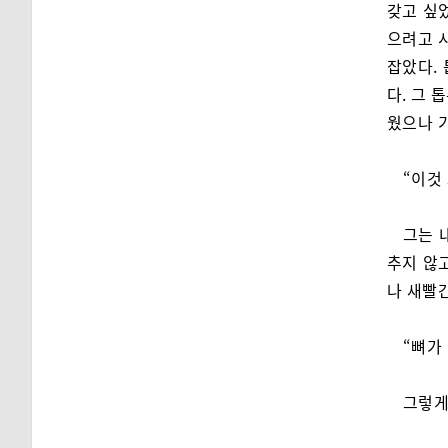
갖고 싶
으려고 
잡았다.
다. 그 
웠으나 
“이것 
그는 
추지 않고
나 새빨
“뼈가
그렇게