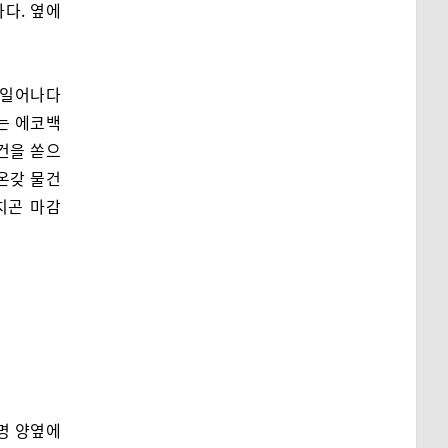
하다. 옆에
 일어나다
는 에코백
물건을 쏟으
온갖 물건
치곤 마감
명 양옆에