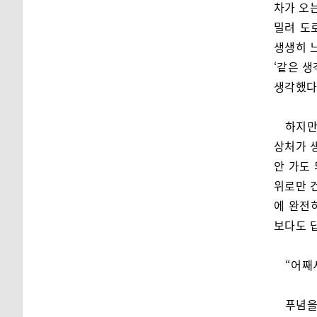
차가 오는
밀려 도
생생히 
‘같은 생
생각했다
하지만
상처가 
안 가도
위로만 건
에 완전히
보다도 
“어째
푸념을