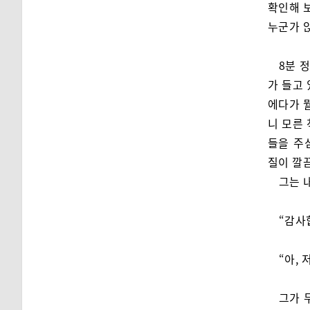
확인해 보
누군가 앉
8분 
가 들고
에다가 뭘
니 모른
들을 주
질이 깔
그는 
“감사
“아,
그가 