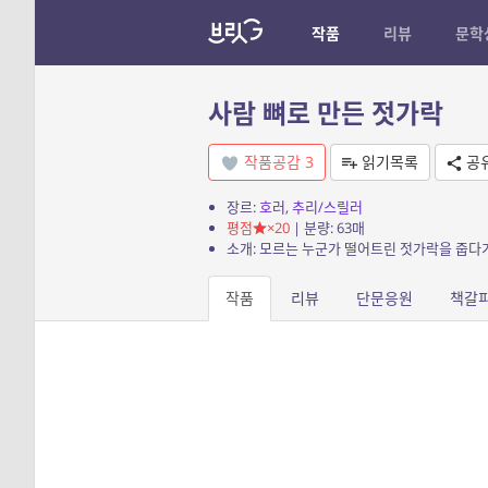
작품
리뷰
문학
사람 뼈로 만든 젓가락
작품공감
3
읽기목록
공
장르:
호러
,
추리/스릴러
평점
×20
| 분량: 63매
작품
리뷰
단문응원
책갈