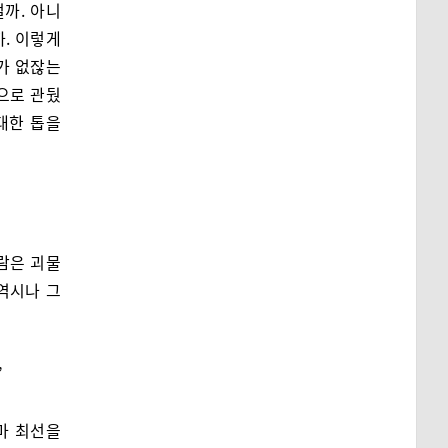
걸까. 아니
까. 이렇게
가 없잖는
으로 관뒀
대한 톱을
람은 괴물
역시나 그
”
마 최선을