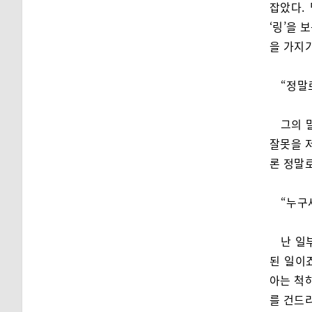
잡았다.
‘링’을 
을 가지기
“정말
그의 
잘못을 저
론 정말로
“누구
난 일
된 일이
아는 척하
를 건드리