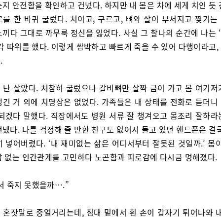
지 안전함을 확인하고 건넜다. 하지만 내 몸은 차에 세게 치인 듯
로를 한 바퀴 굴렀다. 치이고, 구르고, 뼈와 살이 부서지고 찢기는
느끼다 그대로 까무룩 정신을 잃었다. 사실 그 찰나의 순간에 나는 
각 따위를 했다. 이렇게 쌈박하고 빠르게 죽을 수 있어 다행이라고
.
 난 살았다. 처참히 굴렀으나 갈비뼈만 살짝 금이 가고 몸 여기저
생긴 거 외에 치명상은 없었다. 가족들은 내 상태를 전화로 듣더니
 되겠다 말했다. 직장에서도 병원 서류 잘 챙겨오고 몸조리 잘하라
넸다. 나를 걱정해 줄 만한 친구도 없어서 들고 있던 핸드폰은 결
 넣어버렸다. ‘내 재미없는 삶은 어디서부터 잘못된 것일까.’ 몸
답 없는 인간관계를 고민하다 노곤함과 피로감에 다시금 멍해졌다.
서 죽지 못했을까….”
 혼잣말로 중얼거리는데, 침대 밑에서 흰 손이 갑자기 튀어나와 내