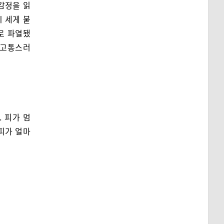
감정을 읽
 세게 붙
로 파열됐
도 고통스러
 피가 멈
 피가 얼마