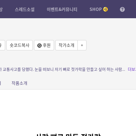
상
스레드소설
이벤트&커뮤니티
SHOP
유
숏코드복사
후원
작가소개
+
소개: 모르는 누군가 떨어트린 젓가락을 줍다가 교통사고를 당했다. 눈을 떠보니 자기 뼈로 젓가락을 만들고 싶어 하는 사람과 엮여버렸다. 무료한 삶에 나타난 미스테리한 존재에게 주인공은 완...
더보
피
작품소개