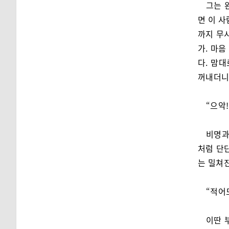
그는 
면 이 사
까지 무
가. 마
다. 맘
꺼내더니
“으악!
비명과
처럼 단
는 밀쳐진
“적어
이딴 