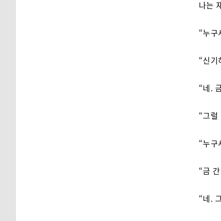
나는 
“누구
“신기
“네. 
“그럴
“누구
“금 간
“네.