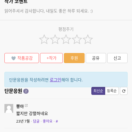
작가 코멘트
읽어주셔서 감사합니다, 내일도 좋은 하루 되세요. :)
평점주기
작품공감
+작가
후원
공유
신고
단문응원을 작성하려면
로그인
해야 합니다.
단문응원
최신순
등록순
2
뿡아
짧지만 강렬하네요
23년 7월
·
답글
·
좋아요
·
#