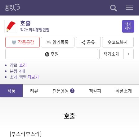
호출
작가
제안
작가: 짜리몽땅연필
작품공감
읽기목록
공유
숏코드복사
후원
작가소개
+
장르:
호러
분량: 4매
소개: 삑삑
더보기
작품
리뷰
단문응원
책갈피
작품소개
2
호출
[부스럭부스럭]