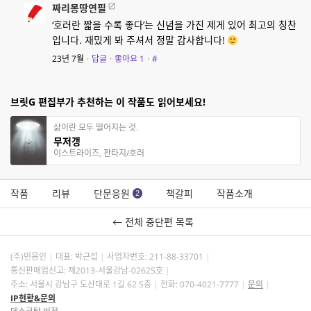
짜리몽땅연필
‘호러란 짧을 수록 좋다’는 신념을 가진 제게 있어 최고의 칭찬
입니다. 재밌게 봐 주셔서 정말 감사합니다!
23년 7월
·
답글
·
좋아요
1
·
#
브릿G 편집부가 추천하는 이 작품도 읽어보세요!
삶이란 모두 떨어지는 것.
무저갱
이스트라이즈, 판타지/호러
작품
리뷰
단문응원
책갈피
작품소개
2
← 전체 중단편 목록
(주)민음인
대표: 박근섭
사업자번호:
211-88-33701
통신판매업신고: 제2013-서울강남-02625호
주소: 서울시 강남구 도산대로 1길 62 5층
전화: 070-4021-7777
문의
IP현황&문의