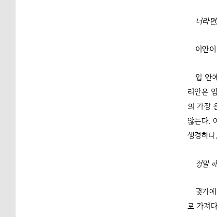
너라면,
이안이
입 안
리안은 입
의 가장 
않는다. 
생경하다
정말 
귓가에
로 가져다