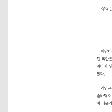
역시 넌
미닫이
던 리안은
자마자 낯
었다.
리안은
손바닥으로
마 떠올