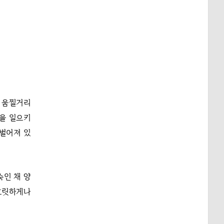
번 움찔거리
몸을 일으키
 벌어져 있
숙인 채 양
 흐릿하게나