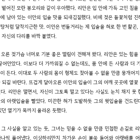
 벌어진 모란 봉오리와 같이 우아했다. 리안은 입 안에 가득 고인 침을
에 남아 있는 이안의 입술 맛을 되새김질했다. 비에 젖은 들꽃처럼 진
탕처럼 달착지근한 맛. 이안은 번들거리는 제 입술을 혀로 한 번 핥곤,
 자신의 다리를 바짝 붙였다.
 오른 젖가슴 너머로 기분 좋은 떨림이 전해져 왔다. 리안은 있는 힘을
끌어안았다. 이보다 더 가까워질 수 없는데도, 품 안에 든 사람과 더
이 든다. 이대로 두 사람의 몸이 형체도 찾아볼 수 없을 만큼 뭉개어
 되길 바란다. 뜨겁게 달아오른 이안의 입술이 그의 어깨 곳곳에 열꽃
다. 리안은 떨면서, 자신이 그토록 떨고 있다는 사실도 눈치 채지 못 
의 아랫입술을 빨았다. 미끈한 혀가 도발하듯 그의 윗입술을 건드린
있던 열기가 목까지 올라온 듯했다.
 그 사실을 알고 있는 듯, 그녀는 믿을 수 없을 만큼 민첩한 손길로 
하나씩 풀어냈다. 이상하리만치 차가운 손이 불쑥 들어와 아랫배를 어