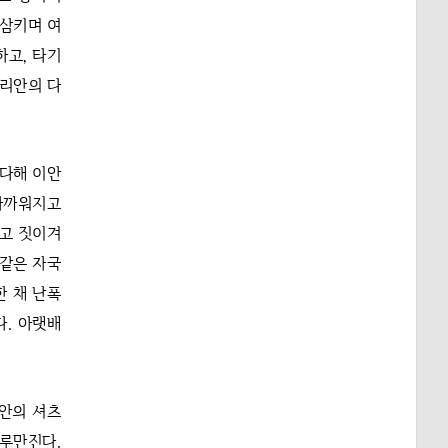
 삼키며 여
하고, 타기
 리안의 다
 다해 이안
 가까워지고
지고 짓이겨
 같은 자국
한 채 난폭
다. 아랫배
리안의 셔츠
루만진다.