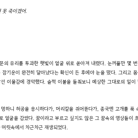
 못 죽이겠어.
문의 유리를 투과한 햇빛이 얼굴 위로 쏟아져 내렸다. 눈꺼풀만 몇 
 잠기운이 완전히 달아났다는 확신이 든 후에야 눈을 떴다. 그리고 
선 이물감에 경악했다. 슬쩍 이불을 들춰보니 예상한 그대로의 일이
 멍하니 허공을 응시하다가, 머리칼을 쥐어뜯다가, 종국엔 고개를 푹 
 얼굴을 감쌌다. 꿈이라고 부르고 싶지도 않은 그 꿈속의 영상들이
라 머릿속에서 차근차근 재생되었다.