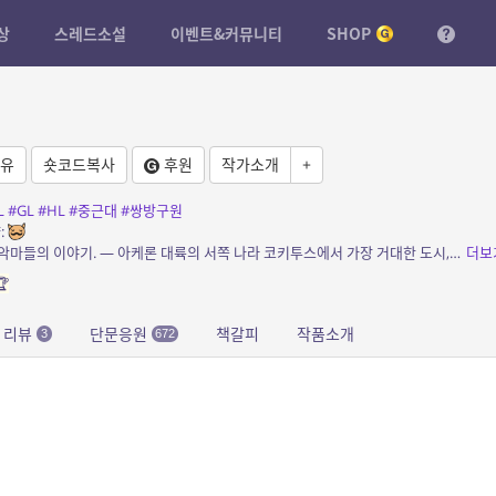
상
스레드소설
이벤트&커뮤니티
SHOP
유
숏코드복사
후원
작가소개
+
L
#GL
#HL
#중근대
#쌍방구원
:
소개: 구원을 꿈꾸는 인간들과 구원을 거부한 악마들의 이야기. — 아케론 대륙의 서쪽 나라 코키투스에서 가장 거대한 도시, 테네브리스. 도시의 온갖 흉악범들이 모여 있는 밀턴...
더보

리뷰
단문응원
책갈피
작품소개
3
672