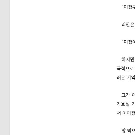
“미쳤구
리안은
“미쳤어
하지만
극적으로 
러운 기억
그가 
가보실 거
서 이어졌
방 밖