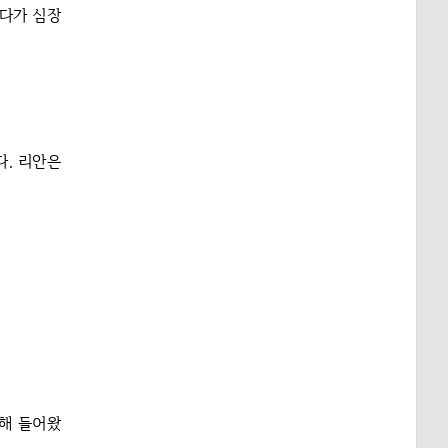
묻다가 심장
다. 리안은
개해 들어왔