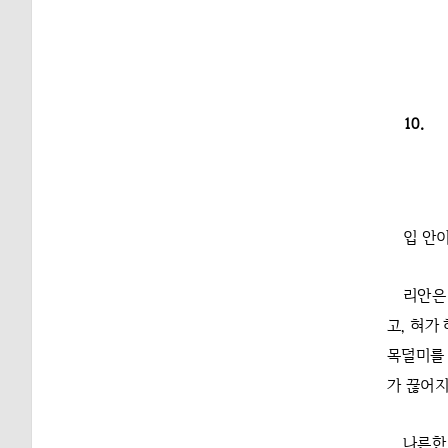
10.
입 안
리안은
고, 혀가
목덜미를 
가 끊어지
나른한