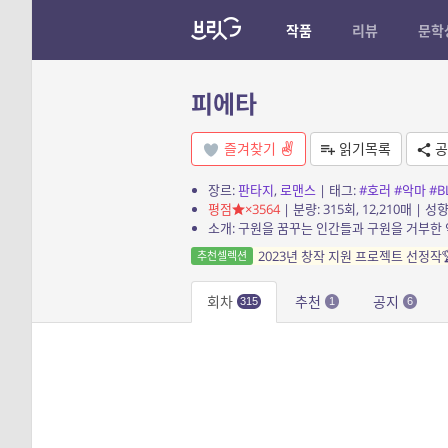
작품
리뷰
문학
피에타
즐겨찾기
읽기목록
공
장르:
판타지
,
로맨스
| 태그:
#호러
#악마
#B
평점
×3564
| 분량: 315회, 12,210매 | 성향
2023년 창작 지원 프로젝트 선정작
추천셀렉션
회차
추천
공지
315
1
6