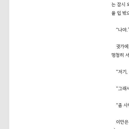
는 잠시 
을 입 밖
“나야.
귓가에
멍청히 서
“저기,
“그래서
“좀 
이안은