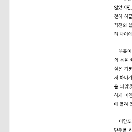
않았지만,
전히 혀끝
직전의 설
리 사이에
부풀어
의 몸을 
싶은 기분
져 하나가
을 피워냈
하게 이안
에 몰려 
이안도
단추를 