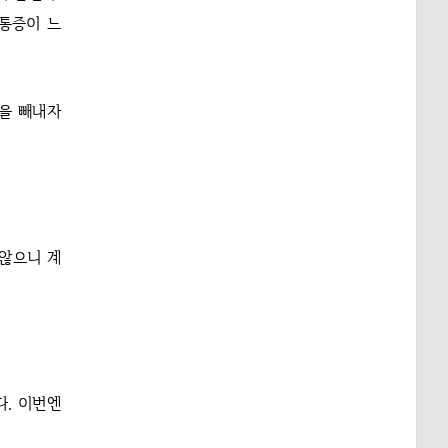
 통증이 느
손을 빼내자
않으니 계
다. 이번엔