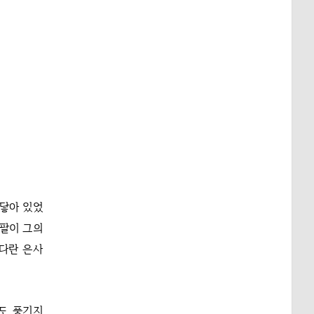
맞닿아 있었
 팔이 그의
느다란 은사
도 풍기지