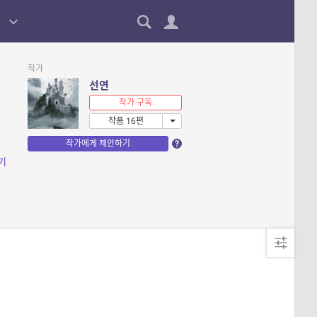
작가
선연
작가 구독
작품 16편
작가에게 제안하기
기