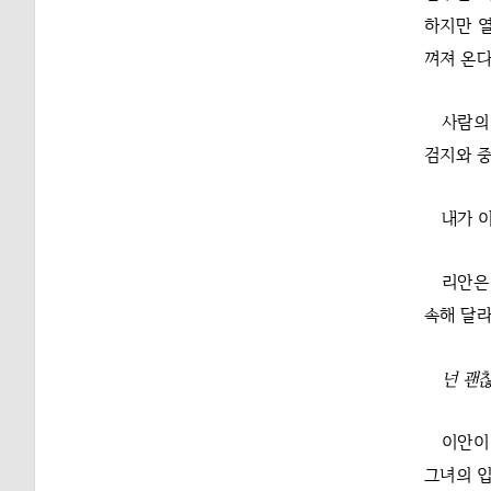
하지만 열
껴져 온다
사람의
검지와 중
내가 
리안은
속해 달라
넌 괜찮
이안이
그녀의 입