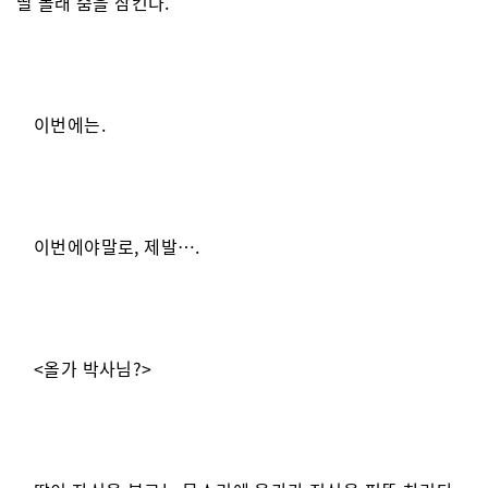
딸 몰래 숨을 삼킨다.
이번에는.
이번에야말로, 제발….
<올가 박사님?>