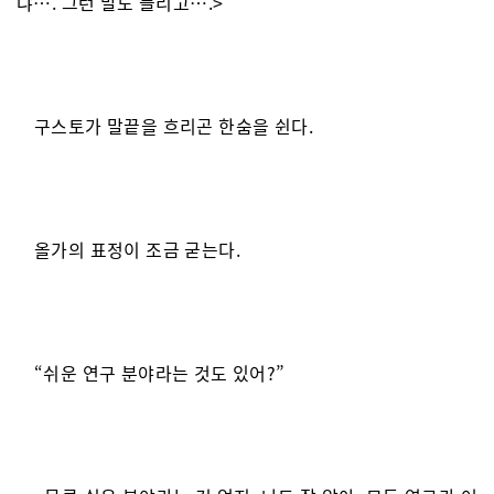
냐…. 그런 말도 들리고….>
구스토가 말끝을 흐리곤 한숨을 쉰다.
올가의 표정이 조금 굳는다.
“쉬운 연구 분야라는 것도 있어?”