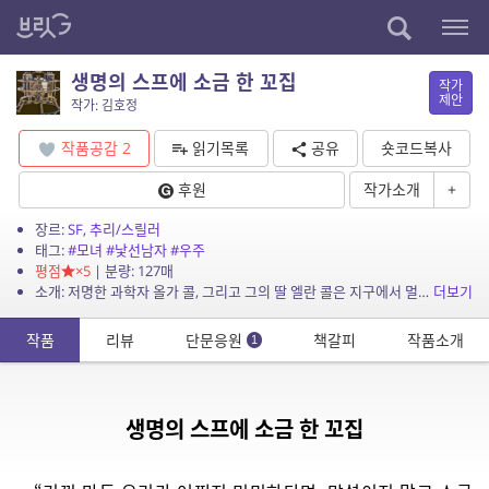
생명의 스프에 소금 한 꼬집
작가
제안
작가: 김호정
작품공감
2
읽기목록
공유
숏코드복사
후원
작가소개
+
장르:
SF
,
추리/스릴러
태그:
#모녀
#낯선남자
#우주
평점
×5
| 분량: 127매
소개: 저명한 과학자 올가 콜, 그리고 그의 딸 엘란 콜은 지구에서 멀리 떨어진 한 행성의 정지 궤도에서 생명의 기원을 밝혀내기 위해 오랫동안 연구를 거듭하고 있다. 어느날 불의의 사고로...
더보기
작품
리뷰
단문응원
책갈피
작품소개
1
생명의 스프에 소금 한 꼬집