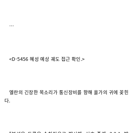
…
<D-5456 혜성 예상 궤도 접근 확인.>
엘란의 긴장한 목소리가 통신장비를 향해 올가의 귀에 꽂힌
다.