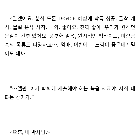
<알겠어요. 분석 드론 D-5456 혜성에 착륙 성공. 굴착 개
시. 물질 분석 시작. …와. 좋아요. 진짜 좋아. 우리가 원하던
물질이 전부 있어요. 풍부한 얼음, 원시적인 펩타이드, 미량금
속의 종류도 다양하고…. 엄마, 이번에는 느낌이 좋은데? 믿
어도 돼!>
“…엘란, 이거 학회에 제출해야 하는 녹음 자료야. 사적 대
화는 삼가자.”
<으흠, 네 박사님.>