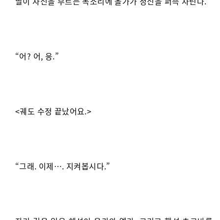
딸이 자신을 부르는 목소리에 올가가 정신을 퍼뜩 차린다.
“어? 어, 응.”
<궤도 수정 끝났어요.>
“그래. 이제…. 지켜봅시다.”