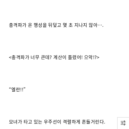
충격파가 온 행성을 뒤덮고 몇 초 지나지 않아….
<충격파가 너무 큰데? 계산이 틀렸어! 으악!?>
“엘란!!”
모녀가 타고 있는 우주선이 격렬하게 흔들거린다.