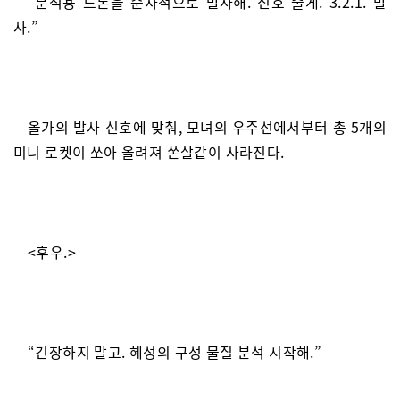
“분석용 드론을 순차적으로 발사해. 신호 줄게. 3.2.1. 발
사.”
올가의 발사 신호에 맞춰, 모녀의 우주선에서부터 총 5개의
미니 로켓이 쏘아 올려져 쏜살같이 사라진다.
<후우.>
“긴장하지 말고. 혜성의 구성 물질 분석 시작해.”