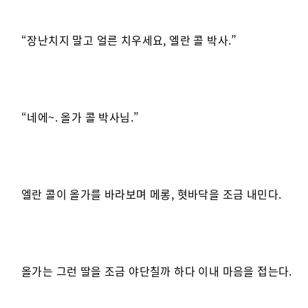
“장난치지 말고 얼른 치우세요, 엘란 콜 박사.”
“네에~. 올가 콜 박사님.”
엘란 콜이 올가를 바라보며 메롱, 혓바닥을 조금 내민다.
올가는 그런 딸을 조금 야단칠까 하다 이내 마음을 접는다.