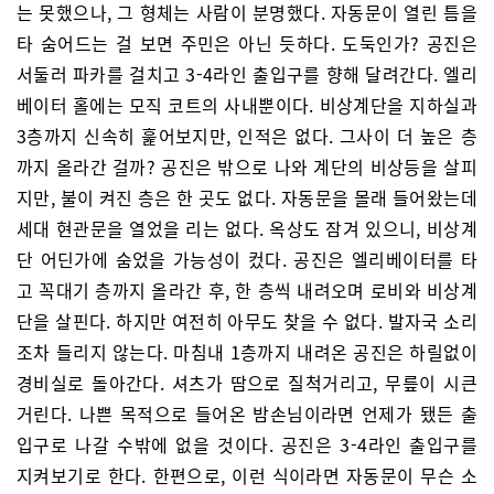
는 못했으나, 그 형체는 사람이 분명했다. 자동문이 열린 틈을
타 숨어드는 걸 보면 주민은 아닌 듯하다. 도둑인가? 공진은
서둘러 파카를 걸치고 3-4라인 출입구를 향해 달려간다. 엘리
베이터 홀에는 모직 코트의 사내뿐이다. 비상계단을 지하실과
3층까지 신속히 훑어보지만, 인적은 없다. 그사이 더 높은 층
까지 올라간 걸까? 공진은 밖으로 나와 계단의 비상등을 살피
지만, 불이 켜진 층은 한 곳도 없다. 자동문을 몰래 들어왔는데
세대 현관문을 열었을 리는 없다. 옥상도 잠겨 있으니, 비상계
단 어딘가에 숨었을 가능성이 컸다. 공진은 엘리베이터를 타
고 꼭대기 층까지 올라간 후, 한 층씩 내려오며 로비와 비상계
단을 살핀다. 하지만 여전히 아무도 찾을 수 없다. 발자국 소리
조차 들리지 않는다. 마침내 1층까지 내려온 공진은 하릴없이
경비실로 돌아간다. 셔츠가 땀으로 질척거리고, 무릎이 시큰
거린다. 나쁜 목적으로 들어온 밤손님이라면 언제가 됐든 출
입구로 나갈 수밖에 없을 것이다. 공진은 3-4라인 출입구를
지켜보기로 한다. 한편으로, 이런 식이라면 자동문이 무슨 소