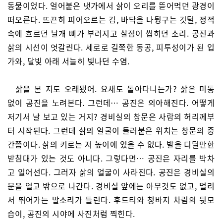
동물이었다. 얼어붙은 냇가에서 삵이 오리를 뜯어먹던 광경이
떠오른다. 뜨끈히 피어오르는 김, 바닥을 나뒹구는 깃털, 정적
속에 흐르던 날개 뼈가 부러지고 살점이 씹히던 소리. 공진과
삵의 시선이 엇갈린다. 세로로 길쭉한 동공, 피투성이가 된 입
가와, 달빛 아래 서늘히 빛나던 수염.
삵을 본 지도 오래됐어. 요새도 돌아다니는가? 삵은 미동
없이 공진을 노려본다. 그런데… 공진은 의아해진다. 어떻게
저기서 날 보고 있는 거지? 경비실의 창문은 사람의 허리께부
터 시작된다. 그런데 삵의 얼굴이 들러붙은 위치는 창문의 중
간쯤이다. 삵의 키로는 저 높이에 있을 수 없다. 발을 디딜만한
받침대가 있는 것도 아니다. 그렇다면… 공진은 자리를 박차
고 일어선다. 그러자 삵의 얼굴이 사라진다. 공진은 경비실의
문을 열고 밖으로 나간다. 경비실 앞에는 아무것도 없고, 멀리
서 뛰어가는 발소리가 들린다. 후드티와 청바지 차림의 뒷모
습이, 공진의 시야에 사진처럼 찍힌다.