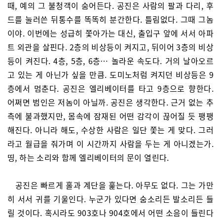
때, 예의 그 불청객이 숨어든다. 공진은 사람의 팔과 다리, 후
드를 눌러쓴 뒤통수를 똑똑히 분간한다. 틀림없다. 그때 그놈
이야. 이번에는 성급히 쫓아가는 대신, 출입구 앞에 서서 아파
트 외관을 살핀다. 2층의 비상등이 켜지고, 뒤이어 3층의 비상
등이 켜진다. 4층, 5층, 6층… 놀라운 속도다. 거의 날아오르
고 있는 게 아닌가 싶을 만큼. 도미노처럼 켜지던 비상등은 9
층에서 멈춘다. 공진은 엘리베이터를 타고 9층으로 향한다.
어쩌면 범인은 저놈이 아닐까. 공진은 생각한다. 근거 없는 추
측에 불과했지만, 몸속에 잠재된 어떤 감각이 끊어질 듯 팽팽
해진다. 아니라 해도, 수상한 사람은 일단 쫓는 게 맞다. 그러
라고 월급을 줘가며 이 시간까지 사람을 두는 게 아니겠는가.
띵, 하는 소리와 함께 엘리베이터의 문이 열린다.
공진은 빠르게 홀과 계단을 훑는다. 아무도 없다. 그는 가만
히 서서 귀를 기울인다. 누군가 있다면 숨소리든 발소리든 들
릴 것이다. 혹시라도 903호나 904호에서 어떤 소음이 들린다