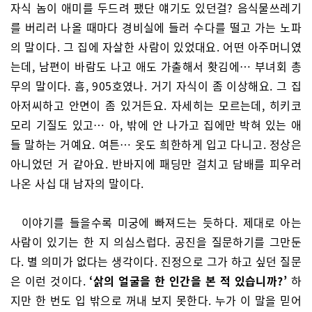
자식 놈이 애미를 두드려 팼단 얘기도 있던걸? 음식물쓰레기
를 버리러 나올 때마다 경비실에 들러 수다를 떨고 가는 노파
의 말이다. 그 집에 자살한 사람이 있었대요. 어떤 아주머니였
는데, 남편이 바람도 나고 애도 가출해서 홧김에… 부녀회 총
무의 말이다. 흠, 905호였나. 거기 자식이 좀 이상해요. 그 집
아저씨하고 안면이 좀 있거든요. 자세히는 모르는데, 히키코
모리 기질도 있고… 아, 밖에 안 나가고 집에만 박혀 있는 애
들 말하는 거예요. 여튼… 옷도 희한하게 입고 다니고. 정상은
아니었던 거 같아요. 반바지에 패딩만 걸치고 담배를 피우러
나온 사십 대 남자의 말이다.
이야기를 들을수록 미궁에 빠져드는 듯하다. 제대로 아는
사람이 있기는 한 지 의심스럽다. 공진을 질문하기를 그만둔
다. 별 의미가 없다는 생각이다. 진정으로 그가 하고 싶던 질문
은 이런 것이다.
‘삵의 얼굴을 한 인간을 본 적 있습니까?’
하
지만 한 번도 입 밖으로 꺼내 보지 못한다. 누가 이 말을 믿어