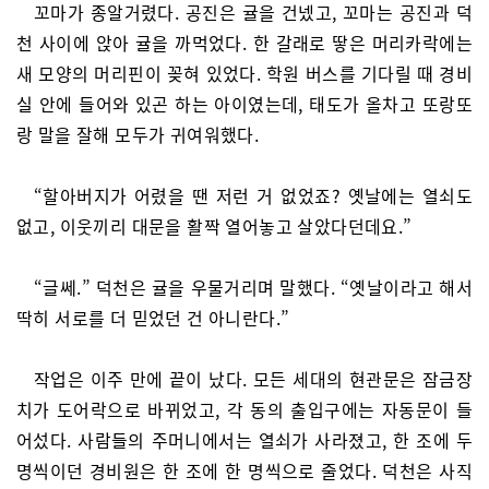
꼬마가 종알거렸다. 공진은 귤을 건넸고, 꼬마는 공진과 덕
천 사이에 앉아 귤을 까먹었다. 한 갈래로 땋은 머리카락에는
새 모양의 머리핀이 꽂혀 있었다. 학원 버스를 기다릴 때 경비
실 안에 들어와 있곤 하는 아이였는데, 태도가 올차고 또랑또
랑 말을 잘해 모두가 귀여워했다.
“할아버지가 어렸을 땐 저런 거 없었죠? 옛날에는 열쇠도
없고, 이웃끼리 대문을 활짝 열어놓고 살았다던데요.”
“글쎄.” 덕천은 귤을 우물거리며 말했다. “옛날이라고 해서
딱히 서로를 더 믿었던 건 아니란다.”
작업은 이주 만에 끝이 났다. 모든 세대의 현관문은 잠금장
치가 도어락으로 바뀌었고, 각 동의 출입구에는 자동문이 들
어섰다. 사람들의 주머니에서는 열쇠가 사라졌고, 한 조에 두
명씩이던 경비원은 한 조에 한 명씩으로 줄었다. 덕천은 사직