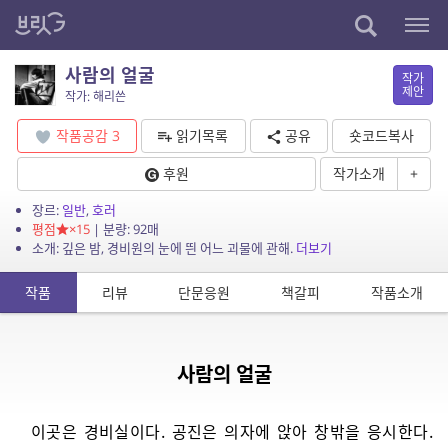
사람의 얼굴
작가
제안
작가: 해리쓴
작품공감
3
읽기목록
공유
숏코드복사
후원
작가소개
+
장르:
일반
,
호러
평점
×15
| 분량: 92매
소개: 깊은 밤, 경비원의 눈에 띈 어느 괴물에 관해.
더보기
작품
리뷰
단문응원
책갈피
작품소개
사람의 얼굴
이곳은 경비실이다. 공진은 의자에 앉아 창밖을 응시한다.