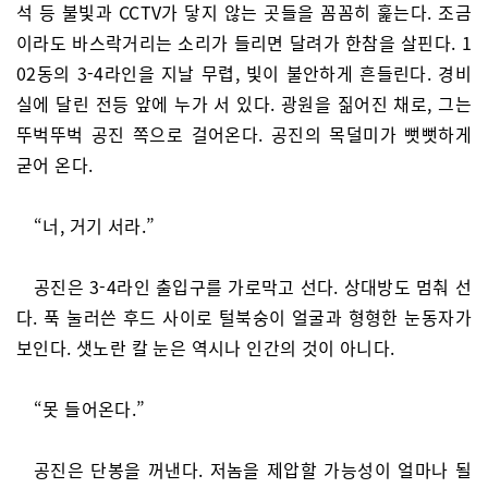
석 등 불빛과 CCTV가 닿지 않는 곳들을 꼼꼼히 훑는다. 조금
이라도 바스락거리는 소리가 들리면 달려가 한참을 살핀다. 1
02동의 3-4라인을 지날 무렵, 빛이 불안하게 흔들린다. 경비
실에 달린 전등 앞에 누가 서 있다. 광원을 짊어진 채로, 그는
뚜벅뚜벅 공진 쪽으로 걸어온다. 공진의 목덜미가 뻣뻣하게
굳어 온다.
“너, 거기 서라.”
공진은 3-4라인 출입구를 가로막고 선다. 상대방도 멈춰 선
다. 푹 눌러쓴 후드 사이로 털북숭이 얼굴과 형형한 눈동자가
보인다. 샛노란 칼 눈은 역시나 인간의 것이 아니다.
“못 들어온다.”
공진은 단봉을 꺼낸다. 저놈을 제압할 가능성이 얼마나 될