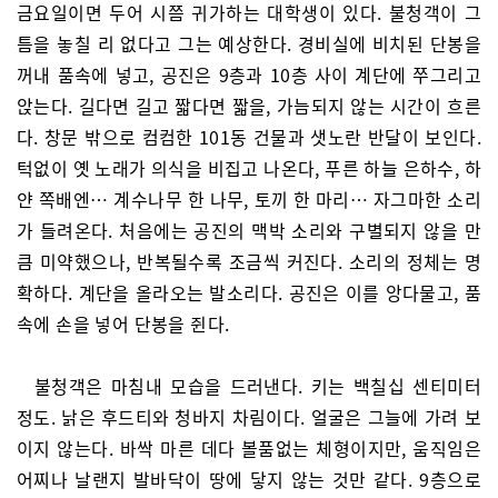
금요일이면 두어 시쯤 귀가하는 대학생이 있다. 불청객이 그
틈을 놓칠 리 없다고 그는 예상한다. 경비실에 비치된 단봉을
꺼내 품속에 넣고, 공진은 9층과 10층 사이 계단에 쭈그리고
앉는다. 길다면 길고 짧다면 짧을, 가늠되지 않는 시간이 흐른
다. 창문 밖으로 컴컴한 101동 건물과 샛노란 반달이 보인다.
턱없이 옛 노래가 의식을 비집고 나온다, 푸른 하늘 은하수, 하
얀 쪽배엔… 계수나무 한 나무, 토끼 한 마리… 자그마한 소리
가 들려온다. 처음에는 공진의 맥박 소리와 구별되지 않을 만
큼 미약했으나, 반복될수록 조금씩 커진다. 소리의 정체는 명
확하다. 계단을 올라오는 발소리다. 공진은 이를 앙다물고, 품
속에 손을 넣어 단봉을 쥔다.
불청객은 마침내 모습을 드러낸다. 키는 백칠십 센티미터
정도. 낡은 후드티와 청바지 차림이다. 얼굴은 그늘에 가려 보
이지 않는다. 바싹 마른 데다 볼품없는 체형이지만, 움직임은
어찌나 날랜지 발바닥이 땅에 닿지 않는 것만 같다. 9층으로