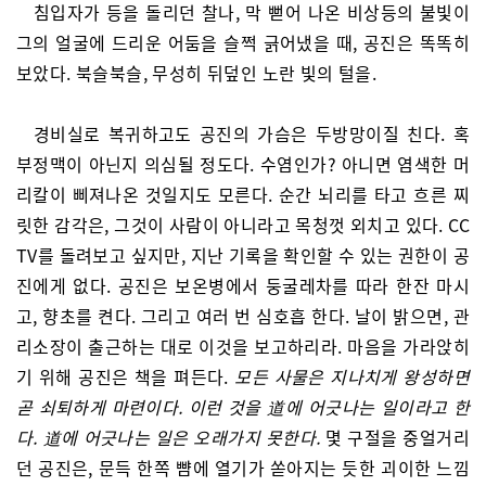
침입자가 등을 돌리던 찰나, 막 뻗어 나온 비상등의 불빛이
그의 얼굴에 드리운 어둠을 슬쩍 긁어냈을 때, 공진은 똑똑히
보았다. 북슬북슬, 무성히 뒤덮인 노란 빛의 털을.
경비실로 복귀하고도 공진의 가슴은 두방망이질 친다. 혹
부정맥이 아닌지 의심될 정도다. 수염인가? 아니면 염색한 머
리칼이 삐져나온 것일지도 모른다. 순간 뇌리를 타고 흐른 찌
릿한 감각은, 그것이 사람이 아니라고 목청껏 외치고 있다. CC
TV를 돌려보고 싶지만, 지난 기록을 확인할 수 있는 권한이 공
진에게 없다. 공진은 보온병에서 둥굴레차를 따라 한잔 마시
고, 향초를 켠다. 그리고 여러 번 심호흡 한다. 날이 밝으면, 관
리소장이 출근하는 대로 이것을 보고하리라. 마음을 가라앉히
기 위해 공진은 책을 펴든다.
모든 사물은 지나치게 왕성하면
곧 쇠퇴하게 마련이다. 이런 것을 道에 어긋나는 일이라고 한
다. 道에 어긋나는 일은 오래가지 못한다.
몇 구절을 중얼거리
던 공진은, 문득 한쪽 뺨에 열기가 쏟아지는 듯한 괴이한 느낌