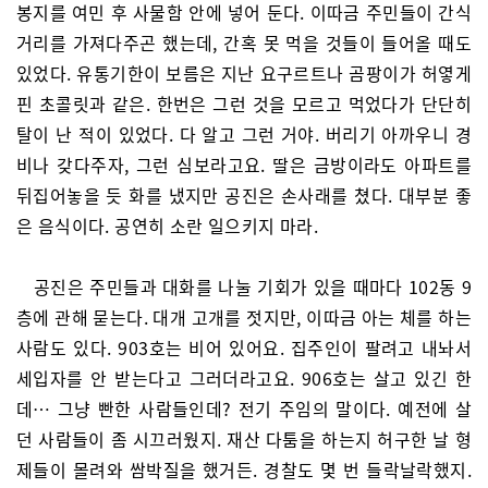
봉지를 여민 후 사물함 안에 넣어 둔다. 이따금 주민들이 간식
거리를 가져다주곤 했는데, 간혹 못 먹을 것들이 들어올 때도
있었다. 유통기한이 보름은 지난 요구르트나 곰팡이가 허옇게
핀 초콜릿과 같은. 한번은 그런 것을 모르고 먹었다가 단단히
탈이 난 적이 있었다. 다 알고 그런 거야. 버리기 아까우니 경
비나 갖다주자, 그런 심보라고요. 딸은 금방이라도 아파트를
뒤집어놓을 듯 화를 냈지만 공진은 손사래를 쳤다. 대부분 좋
은 음식이다. 공연히 소란 일으키지 마라.
공진은 주민들과 대화를 나눌 기회가 있을 때마다 102동 9
층에 관해 묻는다. 대개 고개를 젓지만, 이따금 아는 체를 하는
사람도 있다. 903호는 비어 있어요. 집주인이 팔려고 내놔서
세입자를 안 받는다고 그러더라고요. 906호는 살고 있긴 한
데… 그냥 빤한 사람들인데? 전기 주임의 말이다. 예전에 살
던 사람들이 좀 시끄러웠지. 재산 다툼을 하는지 허구한 날 형
제들이 몰려와 쌈박질을 했거든. 경찰도 몇 번 들락날락했지.