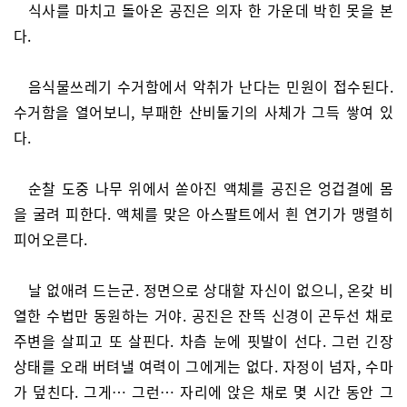
식사를 마치고 돌아온 공진은 의자 한 가운데 박힌 못을 본
다.
음식물쓰레기 수거함에서 악취가 난다는 민원이 접수된다.
수거함을 열어보니, 부패한 산비둘기의 사체가 그득 쌓여 있
다.
순찰 도중 나무 위에서 쏟아진 액체를 공진은 엉겁결에 몸
을 굴려 피한다. 액체를 맞은 아스팔트에서 흰 연기가 맹렬히
피어오른다.
날 없애려 드는군. 정면으로 상대할 자신이 없으니, 온갖 비
열한 수법만 동원하는 거야. 공진은 잔뜩 신경이 곤두선 채로
주변을 살피고 또 살핀다. 차츰 눈에 핏발이 선다. 그런 긴장
상태를 오래 버텨낼 여력이 그에게는 없다. 자정이 넘자, 수마
가 덮친다. 그게… 그런… 자리에 앉은 채로 몇 시간 동안 그