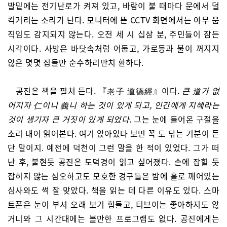
발밑에는 전기난로가 켜져 있고, 바람이 불 때마다 문에서 덜
컥거리는 소리가 난다. 모니터에 뜬 CCTV 화면에서는 아무 움
직임도 감지되지 않는다. 오전 세 시 십삼 분, 주민들이 잠든
시각이다. 사방은 바닷속처럼 어둡고, 가로등과 불이 꺼지지
않은 몇몇 집들만 순수하리만치 환하다.
공진은 책을 펼쳐 든다. 『老子 道德經』이다.
큰 道가 없
어지자 仁이니 義니 하는 것이 있게 되고, 인간에게 지혜라는
것이 생기자 큰 거짓이 있게 되었다.
그는 눈에 들어온 구절을
소리 내어 읽어본다. 여기 앉아있다 보면 꼭 도 닦는 기분이 든
단 말이지. 예전에 덕천이 그런 말을 한 적이 있었다. 그가 떠
난 후, 불현듯 공진은 도덕경이 읽고 싶어졌다. 손에 잡힐 듯
잡히지 않는 심오하고도 모호한 경구들은 밤에 홀로 깨어있는
심사와도 썩 잘 맞았다. 책을 읽는 데 다른 이유도 있다. 스마
트폰은 눈이 부셔 오래 보기 힘들고, 티브이는 좋아하지도 않
거니와 그 시간대에는 볼만한 프로그램도 없다. 공진에게는