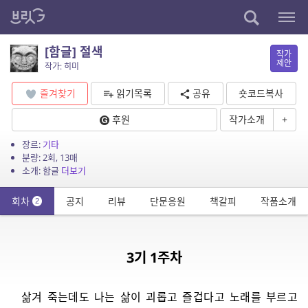
[함글] 절색
작가
제안
작가: 히미
즐겨찾기
읽기목록
공유
숏코드복사
후원
작가소개
+
장르:
기타
분량: 2회, 13매
소개: 함글
더보기
회차
공지
리뷰
단문응원
책갈피
작품소개
2
3기 1주차
삶겨 죽는데도 나는 삶이 괴롭고 즐겁다고 노래를 부르고