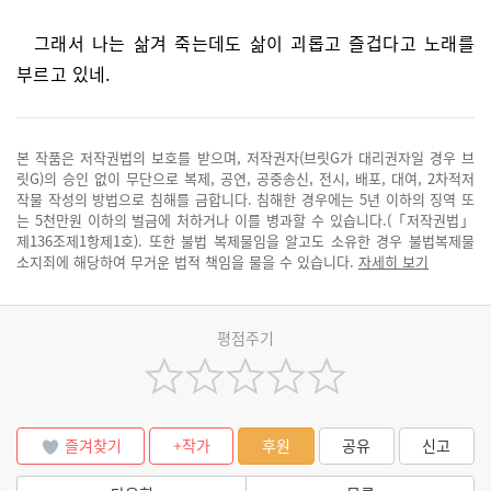
그래서 나는 삶겨 죽는데도 삶이 괴롭고 즐겁다고 노래를
부르고 있네.
본 작품은 저작권법의 보호를 받으며, 저작권자(브릿G가 대리권자일 경우 브
릿G)의 승인 없이 무단으로 복제, 공연, 공중송신, 전시, 배포, 대여, 2차적저
작물 작성의 방법으로 침해를 금합니다. 침해한 경우에는 5년 이하의 징역 또
는 5천만원 이하의 벌금에 처하거나 이를 병과할 수 있습니다.(「저작권법」
제136조제1항제1호). 또한 불법 복제물임을 알고도 소유한 경우 불법복제물
소지죄에 해당하여 무거운 법적 책임을 물을 수 있습니다.
자세히 보기
평점주기
즐겨찾기
+작가
후원
공유
신고