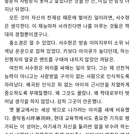
충분히 사랑받지 못하고 살았다는 것을 안 건, 이십 년 남짓 더
지난 뒤였다.
모든 것이 자신의 천재성 때문에 벌어진 일이라면, 서수현
은 생각한다. 이 재능마저 사라진다면 나를 이루는 것들은 학
대의 경험뿐이겠구나.
홍소경은 알 수 있었다. 서수현은 방송 이미지부터 소위 뇌
섹남 운운으로 잡혀 있었다. 키보다 아이큐가 높다던데, 하는
진행자의 얄궂은 멘트를 구태여 내치지 않았던 까닭은.
여전히 서수현은 머리를 싸매는 일이 잦다. 그는 제 선천적
능력이 아니고는 사랑받을 구석이 없는 사람으로 인식하도록
자라났다. 왜곡된 인식은 죄 없는 아이의 근시안을 치열하게
증오하도록 부채질했다. 왜 그것도 몰랐나. 왜 학대로부터 벗
어날 생각을 하지 않았나. 감히 그곳이 안온했나.
옛 불교에서는 세상 밖으로 나가려는 아이를 새에 비유했
다. 줄탁동시啐啄同時, 현대 교육학에서도 중요한 기치로 평
가되는 이 성어는, 아기새가 자신을 둘러싼 알을 부수려 하는