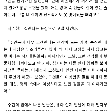
그만큼 신기하진 않았는데. 근데 네살배기가 거기서 뭘 봤는
지 알아? 홍콩 무협을 봤어. 애는 영화 속 인물이 살아 있는 줄
아는데. 보통 네 살이면 전조작기도 못 벗어났을 때라고.”
서수현은 질린다는 표정으로 고갤 저었다.
“주인공이 너무 고생한다는 생각이 드는 거야. 순진한 내
눈에 세상은 부조리투성이였어. 왜 사서 고생을 하지 않고는
못 버티는 작자들뿐일까? 어째서인지 그날, 그런 생각들이 봇
물처럼 터져나오고 만 거야. 심지어는 나를 만나 영화를 보며
시간을 죽이는, 어째선지 모친보다 훨씬 나이든 아버지까지
다 무언가 어긋나 보였어. 그것들의 이상함을 말로 꺼내지 못
한 대신, 영화 속에서 이상하다고 느낀 점들을 다 이야기했
어.”
수현의 입에서 나온 말들은, 유아 인지 발달에 대해 일자무