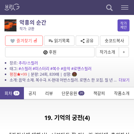
악흥의 순간
작가
제안
작가: 규환
즐겨찾기
읽기목록
공유
숏코드복사
후원
작가소개
+
장르:
추리/스릴러
태그:
#스릴러
#미스터리
#복수
#음악
#로맨스릴러
평점
×99
| 분량: 24회, 839매 | 성향:
소개: 음악 소재. 복수극. K-현대 어반스릴러. 로맨스 한 꼬집. 칠 년 전 죽은 오빠를 위해 복수의 여정을 떠난다. 애증과 유희, 좌절과 유대, 원한과 권태가 교차하는 순간의 악흥樂興...
더보기
회차
공지
리뷰
단문응원
책갈피
작품소개
24
20
19. 기억의 궁전(4)