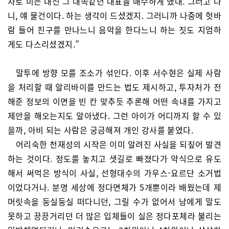
차로 미는 대신 그 대쪽같던 대표를 매수하게 했대. 그러고 나
니, 얘 물건이다. 하는 생각이 드셨겠지. 그러니까 나중에 헛바
람 들어 친구를 만나느니 음악을 한다느니 하는 짓도 지엄하
게도 다스리셨겠지.”
말투에 방향 모를 조소가 섞인다. 이후 서수현은 실제 사람
을 처리할 때 알리바이를 만드는 법도 제시하고, 투자처가 전
해준 정보의 이면을 빈 칸 맞추듯 추론해 어떤 속내를 가지고
제안을 해오는지도 알아냈다. 그런 아이가 어디까지 할 수 있
을까, 아비 되는 사람은 궁금해져 개인 강사를 붙였다.
어리숙한 천재성의 시작은 이미 알려진 사실을 되짚어 발견
하는 것이다. 정도를 놓치고 샛길로 빠졌다가 약식으로 유도
해서 써먹은 방식이 사실, 선형대수의 가우스-요르단 소거법
이었다거나. 분명 세상에 정다면체가 5개뿐이라 배웠는데 제
머릿속을 둥실둥실 떠다니던, 그릴 수가 없어서 남에게 말도
못하고 끙끙거리던 더 많은 입체들이 실은 정다포체라 불리는