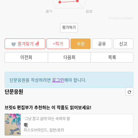
광기
감성
JS chart by amCharts
평가하기
즐겨찾기
+작가
후원
공유
신고
이전회
다음회
목록
단문응원을 작성하려면
로그인
해야 합니다.
단문응원
브릿G 편집부가 추천하는 이 작품도 읽어보세요!
'그냥 참고 살아'라는 속박의 말
쥐
피스오브마인드, 일반/호러