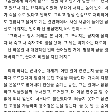
그놈들에게 찍혀서 앞으로 얼굴 까고 살기가 힘들 수도 있다
고 했으나 걔는 요지부동이었어. 무대에 서려는 놈이 말야. 네
가 죽을 수도 있다고 말해도. 그리고 평생 실종으로 처리되어
도 괜찮냐고 물어도 걔는 결연하더라. 사실 사람이 둘이면 곱
절로 쉬워지는 일이라 난 방심했지, 바보같이…….”
“그러나… 잠시 거래를 본 사이, 그 쁘락치는 궁지에 몰리
자 너 죽고 나 죽자 하며 불을 놨어. 그 뒤는 익히 아는 대로야.
난 하윤일 내 개인적인 일에 끌어들인 거야. 평생의 꿈을 잃
어버리고도, 끝까지 비밀을 지킨 거지.”
의리 하나는 끝내주는 개새끼. 어떤 일이 있었는지 물을 때
마다 모르겠다며 힘겹게 웃던 하윤을 떠올린다. 가족의 걱정
을 온몸으로 받아내며 진실을 숨기는 동안, 그는 얼마나 답답
하고 억울했을까. 무서웠고, 뜨거웠고, 더 이상 연주를 할 수
없게 되니 앞날이 너무나도 불안했다고. 터놓지 못하고 삼켰
던 고통을 가늠하며 홍소경은 눈을 감는다. 울 듯 말 듯 숨이