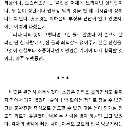
까닭이나, 으스러뜨릴 듯 붙잡은 어깨에 느껴지던 절박함이
나, 두 눈이 장난기나 권태감 외의 것을 띨 때 기시감의 정체
따위를 안다. 홍소경은 박하윤의 부상을 낱낱이 알고 있겠지.
어딜 어떻게 다쳤는지.
그러나 너의 뜻이 그렇다면 그런 줄로 알겠다. 제 손으로 살
려낸 단 한 사람에게, 한 톨의 죄책감도 얹어주기 싫은 진심을.
그것이 진실보다 소중하다면 이편경은 기꺼이 다시 함묵할 것
이다, 아주 오랫동안.
바깥은 완전히 어둑해졌다. 소경은 진땀을 흘리면서도 끝까
지 잠에서 깨지 않았다. 술이나 약 없이는 제대로 잠들 수 없던
그를 불완전한 휴식으로 인도할 수 있던 것은 몸이 망가질 정
도의 과로가 유일했다. 남은 두 사람은 앉아 허공만 보고 있었
다. 각자의 생각에 빠진 사이, 아무도 모르게 입을 벙긋거리는