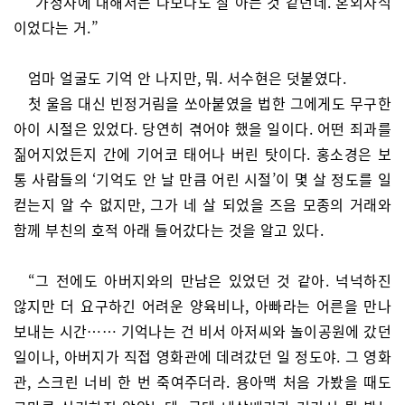
“가정사에 대해서는 나보다도 잘 아는 것 같던데. 혼외자식
이었다는 거.”
엄마 얼굴도 기억 안 나지만, 뭐. 서수현은 덧붙였다.
첫 울음 대신 빈정거림을 쏘아붙였을 법한 그에게도 무구한
아이 시절은 있었다. 당연히 겪어야 했을 일이다. 어떤 죄과를
짊어지었든지 간에 기어코 태어나 버린 탓이다. 홍소경은 보
통 사람들의 ‘기억도 안 날 만큼 어린 시절’이 몇 살 정도를 일
컫는지 알 수 없지만, 그가 네 살 되었을 즈음 모종의 거래와
함께 부친의 호적 아래 들어갔다는 것을 알고 있다.
“그 전에도 아버지와의 만남은 있었던 것 같아. 넉넉하진
않지만 더 요구하긴 어려운 양육비나, 아빠라는 어른을 만나
보내는 시간…… 기억나는 건 비서 아저씨와 놀이공원에 갔던
일이나, 아버지가 직접 영화관에 데려갔던 일 정도야. 그 영화
관, 스크린 너비 한 번 죽여주더라. 용아맥 처음 가봤을 때도