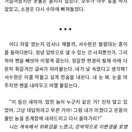
거칠어졌지만 눈물은 흘리지 않았다. 모두가 아무 말을 하지
않았고, 소경은 다시 수마에 빠져들었다.
어디 자알 썼는지 검사나 해볼까, 서수현은 팔랑대는 종이
를 들여다본다. 정녕 입밖으로 낼 수 있는 건 사죄뿐인가. 그리
하여 펜을 빼앗아 이렇게 묻는다. 정갈한 편경의 필체 아래 다
분히 휘갈겨진 글씨가 따라붙는다. 네가 날 속였다고 생각해?
서수현은 이를 악물고 깊게 한숨을 내쉰다. 내 눈 봐. 눈을 마
주치면 펜을 내려두고 어깰 붙잡는다.
“이 등신 새끼야. 업힌 놈이 누군지 같은 거? 진작 알고 있
었어. 그냥 대답하라고 부른 거야! 그럼 내가 미쳤다고 온몸이
불탄 놈을 층계참에 내려드리고 다시 올라가리?”
나는 계속해서 위화감을 느꼈고, 강박적으로 이편경을 호명