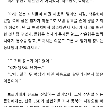
역시 우연히 휘말린 게 아니었다, 서수현도, 박하윤도.
“야망 있는 자식들이 패권 싸움을 벌이던 시절, 작은형이
큰형 쪽에 심은 첩자가 직통으로 보낸 암호를 손에 넣을 기회
가 생겼어. 난 그 쁘락치에게 접촉하면서 서로가 서로를 배신
한 것처럼 꾸몄지. 큰형은 첩자의 존재를 알고, 작은형은 쁘락
치에게 통수를 맞고, 쁘락치는 의문도 모른 채 암거래 정보는
동네방네 까발려지고.”
“그 거래 장소가 여기였어.”
“일차 왕자의 난이군.”
“맞아. 결국 두 형님의 패권 싸움으로 갈무리되면서 붙은
이름이야.”
브로커에게 뮤즈를 전달하는 일이었다. 그의 삼촌뻘 되는
큰형에게는, 신종 LSD가 삼합회를 거쳐 동북아 시장으로 퍼