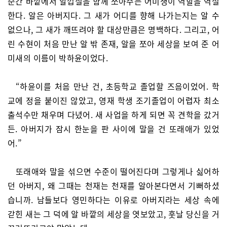
순간 바깥에서 알껍질을 함께 쪼아주는 어미생이 역할을 역설
한다. 알은 아버지다. 그 새가 어디를 향해 나가는지는 알 수
없으나, 그 새가 깨뜨려야 할 대상만큼은 명백하다. 그리고, 어
린 수현이 처음 만난 알 밖 존재, 알을 쪼아 세상을 보여 준 어
미새의 이름이 박하윤이었다.
“하윤이를 처음 만난 건, 초등학교 졸업할 즈음이었어. 학
교에 정을 붙이진 않았고, 영재 학생 조기졸업이 어렵자 최소
출석수만 채우며 다녔어. 새 사업을 하게 되면 꼭 견학을 갔거
든. 아버지가 잠시 한눈을 판 사이에 말을 건 또래애가 있었
어.”
또래애와 말을 섞으면 수준이 떨어진다며 그렇게나 싫어하
던 아버지, 왜 그때는 천재는 천재를 알아본다면서 기뻐하셨
습니까. 남들보다 영민하다는 이유로 아버지라는 세상 속에
갇힌 새는 그 덕에 알 바깥의 세상을 엿보았고, 훗날 당신을 거