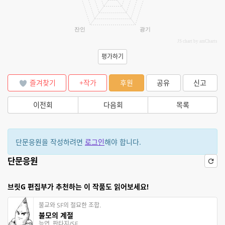
잔인
광기
JS chart by amCharts
평가하기
즐겨찾기
+작가
후원
공유
신고
이전회
다음회
목록
단문응원을 작성하려면
로그인
해야 합니다.
단문응원
브릿G 편집부가 추천하는 이 작품도 읽어보세요!
불교와 SF의 절묘한 조합.
불모의 계절
늠연, 판타지/SF