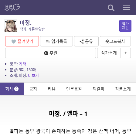
미정.
작가
제안
작가: 게롤트양반
즐겨찾기
읽기목록
공유
숏코드복사
후원
작가소개
+
장르:
기타
분량: 9회, 150매
소개: 미정.
더보기
회차
공지
리뷰
단문응원
책갈피
작품소개
9
미정. / 엘파 – 1
엘파는 동부 왕국이 존재하는 동쪽의 검은 산맥 너머, 동부