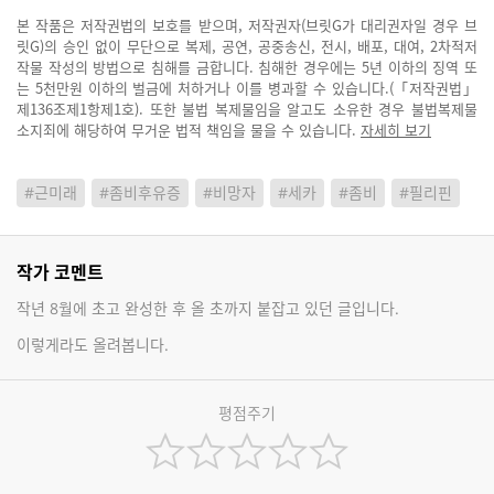
본 작품은 저작권법의 보호를 받으며, 저작권자(브릿G가 대리권자일 경우 브
릿G)의 승인 없이 무단으로 복제, 공연, 공중송신, 전시, 배포, 대여, 2차적저
작물 작성의 방법으로 침해를 금합니다. 침해한 경우에는 5년 이하의 징역 또
는 5천만원 이하의 벌금에 처하거나 이를 병과할 수 있습니다.(「저작권법」
제136조제1항제1호). 또한 불법 복제물임을 알고도 소유한 경우 불법복제물
소지죄에 해당하여 무거운 법적 책임을 물을 수 있습니다.
자세히 보기
#근미래
#좀비후유증
#비망자
#세카
#좀비
#필리핀
작가 코멘트
작년 8월에 초고 완성한 후 올 초까지 붙잡고 있던 글입니다.
이렇게라도 올려봅니다.
평점주기