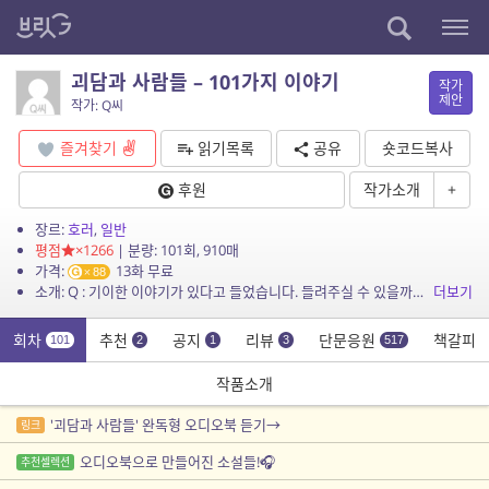
괴담과 사람들 – 101가지 이야기
작가
제안
작가: Q씨
즐겨찾기
읽기목록
공유
숏코드복사
후원
작가소개
+
장르:
호러
,
일반
평점
×1266
| 분량: 101회, 910매
가격:
13화 무료
88
소개: Q : 기이한 이야기가 있다고 들었습니다. 들려주실 수 있을까요?
더보기
회차
추천
공지
리뷰
단문응원
책갈피
101
2
1
3
517
작품소개
'괴담과 사람들' 완독형 오디오북 듣기→
링크
오디오북으로 만들어진 소설들!🎧
추천셀렉션