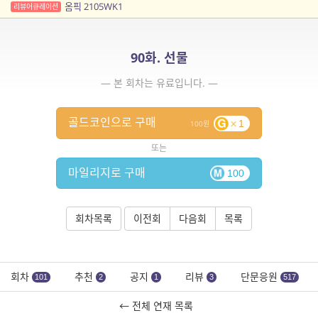
옴픽 2105WK1
리뷰어큐레이션
90화. 선물
— 본 회차는 유료입니다. —
골드코인으로 구매
1
100
또는
마일리지로 구매
100
회차목록
이전회
다음회
목록
회차
추천
공지
리뷰
단문응원
101
2
1
3
517
← 전체 연재 목록