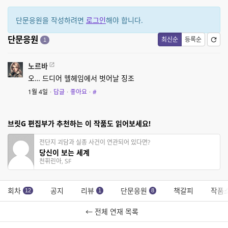
단문응원을 작성하려면
로그인
해야 합니다.
단문응원
최신순
등록순
1
노르바
오… 드디어 헬헤임에서 벗어날 징조
1월 4일
·
답글
·
좋아요
·
#
브릿G 편집부가 추천하는 이 작품도 읽어보세요!
전단지 괴담과 실종 사건이 연관되어 있다면?
당신이 보는 세계
천휘린아, SF
회차
공지
리뷰
단문응원
책갈피
작품
12
1
8
← 전체 연재 목록