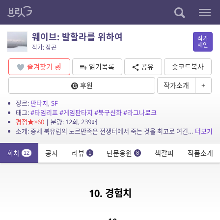
웨이브: 발할라를 위하여
작가
제안
작가: 잠곤
즐겨찾기
읽기목록
공유
숏코드복사
후원
작가소개
+
장르:
판타지
,
SF
태그:
#타임리프
#게임판타지
#북구신화
#라그나로크
평점
×60
| 분량: 12회, 239매
소개: 중세 북유럽의 노르만족은 전쟁터에서 죽는 것을 최고로 여긴다. 그래야 불사의 몸으로 끝없는 전투를 즐기며 먹고 마시는, 전사들의 천국 <발할라>에 갈 수 있기 때문이다....
더보기
회차
공지
리뷰
단문응원
책갈피
작품소개
12
1
8
10. 경험치