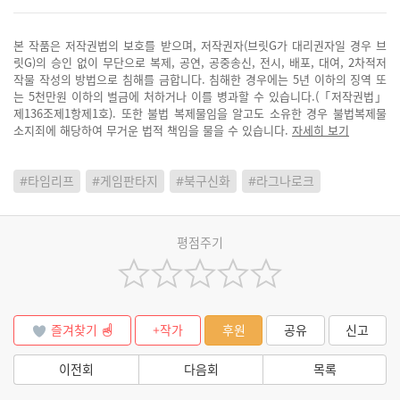
본 작품은 저작권법의 보호를 받으며, 저작권자(브릿G가 대리권자일 경우 브
릿G)의 승인 없이 무단으로 복제, 공연, 공중송신, 전시, 배포, 대여, 2차적저
작물 작성의 방법으로 침해를 금합니다. 침해한 경우에는 5년 이하의 징역 또
는 5천만원 이하의 벌금에 처하거나 이를 병과할 수 있습니다.(「저작권법」
제136조제1항제1호). 또한 불법 복제물임을 알고도 소유한 경우 불법복제물
소지죄에 해당하여 무거운 법적 책임을 물을 수 있습니다.
자세히 보기
#타임리프
#게임판타지
#북구신화
#라그나로크
평점주기
즐겨찾기
+작가
후원
공유
신고
이전회
다음회
목록