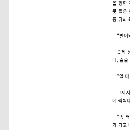
을 향한
못 들은
등 뒤의 
“빌어
숫제 
니, 슬슬
“알 
그제서
에 씩씩
“속 
가 되고 