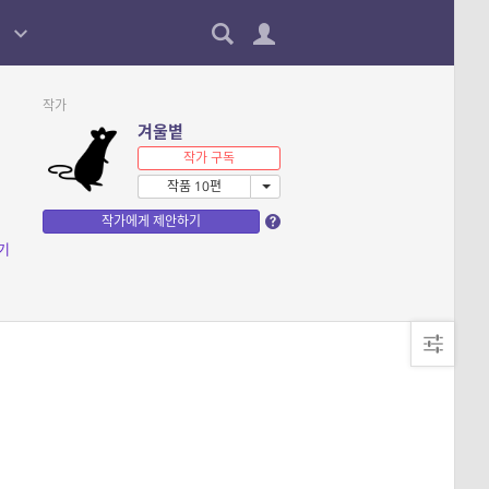
작가
겨울볕
작가 구독
작품 10편
작가에게 제안하기
기