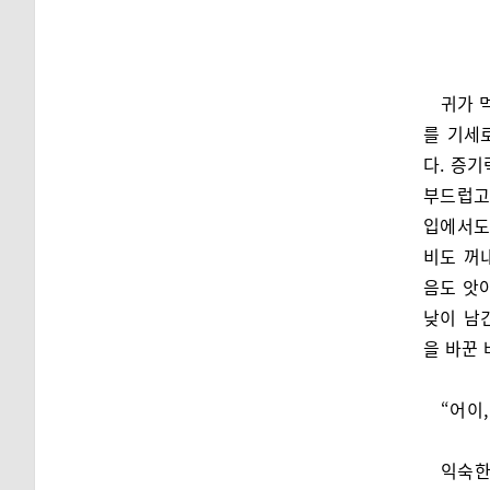
귀가 
를 기세
다. 증
부드럽고
입에서도
비도 꺼
음도 앗아
낮이 남
을 바꾼
“어이,
익숙한