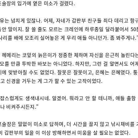
포술장의 입가에 옅은 미소가 걸렸다.
이유는 넘치게 있잖나. 어제, 자네가 갑판부 친구들 죄다 데리고 항
동안 말이지. 잘 쓸 줄도 모르는 크레인에 하루종일 달라붙어서 50
사리를 배에 모조리 실어놓은 게 우리 애들 아니던가. 좀 봐주게나.
 헤메리는 코앞의 늙은이가 정중한 체하며 자신을 은근히 놀린다는
 모를 만큼 투박한 바보는 아니었다. 하지만, 그런 걸 알면서도 어
기에 맞받아칠 수도 없었다. 잘못은 잘못이고, 은혜는 은혜였다. 
고 신경을 거두는 게 그가 할 수 있는 고작이었다.
복잡스럽게도 생색내시네. 알겠어. 뭐라고 안 할 테니까, 애들 출항
나 비켜주시든지.”
포술장은 말없이 미소로 답하며, 더 시간을 끌지 않고 낚시채비를 
이 갑판부의 일을 이 이상 방해하면서 미움을 살 필요는 없었다.