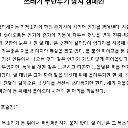
쓰레기 무단투기 방지 캠페인
먹먹해지는 기적소리와 함께 증기선이 시커먼 연기를 뿜어낸다. 하
로 솟아오르는 연기와 증기의 기둥이 저무는 햇빛을 받아 진홍색
기력 군함의 늙은 사관 알 데넵은 뱃전에 걸터앉아 양다리를 허공에 
 기분좋은 저물녘 마지막 햇살을 쬐고 있다. 불 붙인 파이프를 문 
 기선 연통에서 나오는 것과 같은 연기가 가느다랗게 피어올랐다.
내두었지만, 녹아들 것만 같은 노곤하고 따끈한 노을볕은 찌를 던
갔다. 알 데넵은 그저 한쪽 팔을 낚싯대 위에 올려두기만 한 채, 
긴 잔열에 달아오른 낚싯대를 천천히 쓰다듬기만 한다. 해가 저물
 바람이 등 뒤에서 불어오며 사관의 흰 머리를 휘날린다.
 포술장!”
 목소리가 등 뒤에서 쩌렁쩌렁하게 울려 왔다. 알 데넵은 그 목소