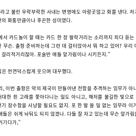
라고 불린 우락부락한 사내는 변명에도 아랑곳않고 화를 낸다. 저
선의 화통만큼이나 후끈한 성미였다.
에서 카드놀이 할 때는 카드 한 장 팔락거리는 소리까지 죄다 듣는
 무슨. 출항 준비하는데 그런 데 걸터앉아서 뭐 하고 있어? 우리
 걸리적거리잖아. 포술반 애들 앞가림이나 시키든지.”
넵은 천연덕스럽게 웃으며 대꾸했다.
리, 이번 출항은 악의 제국이 만들어낸 전함을 추격하는 임무가 아니
거대한 흰 고래를 쫓아다니는 일도 아니고, 해저를 불길한 빛으로
기 잠수함을 사냥할 필요도 없지. 포 한 발 쏠 일 없는 임무라 이
애들은 쉬게 놔둬도 되지 않겠나. 다들 잘 자고 있는데 무슨 앞가
거기다가,”