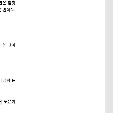
관은 짐짓
 법이다.
 할 짓이
데넵의 눈
게 늙은이