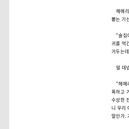
헤메리
뿜는 기
“술집
귀를 먹긴
거두는데
알 데
“헤메
폭하고 
수상한 전
니 우리 
말인가. 