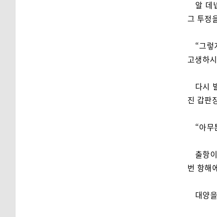
알 데
그 투정
“그렇
고생하시
다시 
진 갑판
“아무
출항이
번 항해
대양을