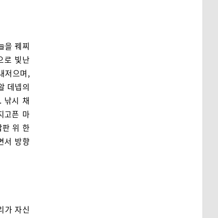
늘을 꿰찌
으로 빛난
내저으며,
알 데넵의
 낚시 채
지고픈 마
갑판 위 한
면서 방향
리가 자신