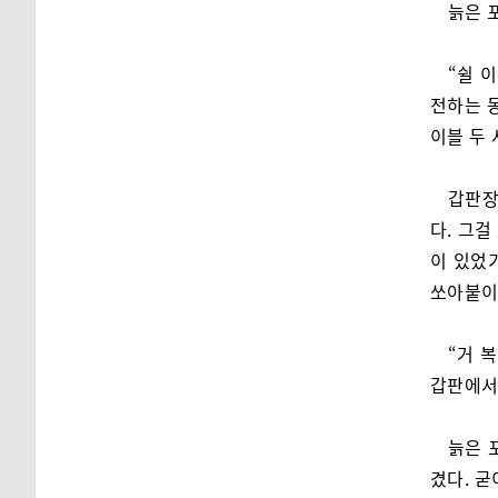
늙은 
“쉴 
전하는 
이블 두 
갑판장
다. 그걸
이 있었
쏘아붙이
“거 
갑판에서
늙은 
겼다. 굳