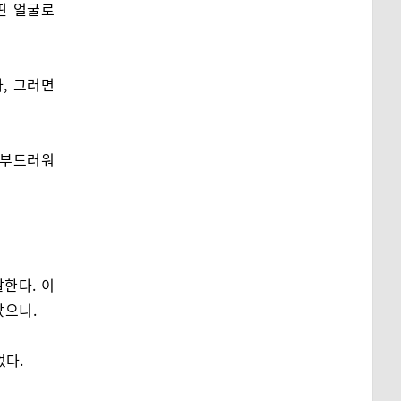
띤 얼굴로
자, 그러면
 부드러워
한다. 이
았으니.
었다.