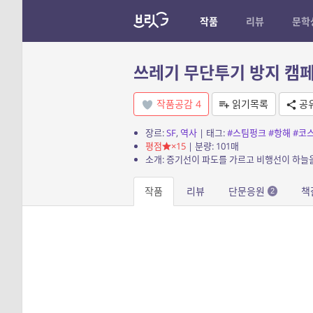
작품
리뷰
문학
쓰레기 무단투기 방지 캠
작품공감
4
읽기목록
공
장르:
SF
,
역사
| 태그:
#스팀펑크
#항해
#코
평점
×15
| 분량: 101매
작품
리뷰
단문응원
책
2