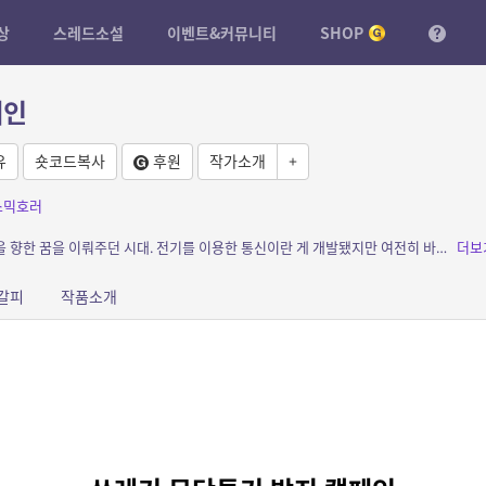
상
스레드소설
이벤트&커뮤니티
SHOP
페인
유
숏코드복사
후원
작가소개
+
스믹호러
소개: 증기선이 파도를 가르고 비행선이 하늘을 향한 꿈을 이뤄주던 시대. 전기를 이용한 통신이란 게 개발됐지만 여전히 바다 너머까지는 전신이 닿지 않습니다. 머나먼 대륙까지 소식을 전하려...
더보
갈피
작품소개