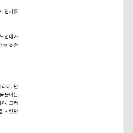
기 연기를
 노인네가
 애들 홋줄
라네. 난
 물들이는
거야. 그러
림을 시킨단