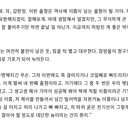
네. 자, 갑판장. 이번 출항은 역사에 이름이 남는 출항이 될 거야.
 유명해지겠지. 잘해보게. 여태 경험해서 알겠지만, 그 무식하게 큰
 잘 풀어주기만 하면 끝날 일 아닌가. 지금까지 허탕친 게 좋은 약
는 여전히 불만이 남은 듯, 침을 탁 뱉고 대꾸한다. 침방울이 항구
이로 기포가 되어 녹아든다.
 유명해지긴 무슨. 그저 이번에도 뚝 끊어지거나 코일째로 빠뜨리지
 이게 벌써 네 번째 출항이라고. 거기에다 그 중 두 번은 우리 
었고. 그 생고생 해서 기어이 성공해 봐야 책에 적힐 이름이라곤 기
장 이름, 저 케이블 만들어서 넘긴 빌어먹을 자본가놈 이름이나 남
 살 터지고 허리 나가고 뼈 빠지고, 저 따위 굵은 전기선이 그렇
 깔아야 할 정도로 대단한 놈이라는 건지 뭔지.”