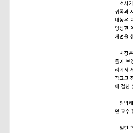
호사가
귀족과 
내놓은 
엉성한 
체면을 
사장은
들어 보
리에서 
잠그고 
에 걸친
깜박해
던 교수
일단 