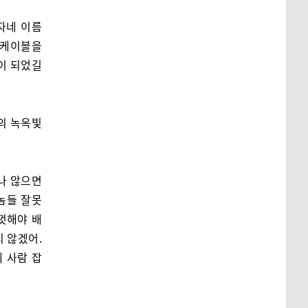
 자네 이름
 케이블을
이 되었길
의 녹옥빛
나 않으면
뱃놈들 잘못
껏해야 배
지 않겠어.
게 사람 잡