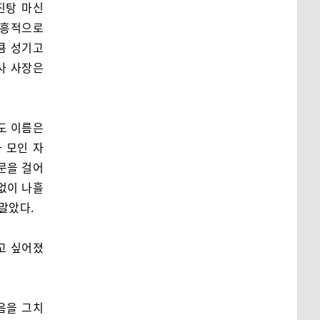
진탕 마신
즉흥적으로
큼 성기고
사 사장은
도 이름은
 모인 자
문을 걸어
없이 나흘
말았다.
고 싶어졌
음을 그치