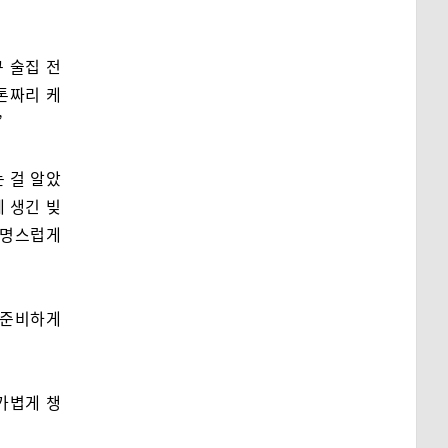
구 술집 전
톤짜리 케
”
 걸 알았
제 생긴 빚
퉁명스럽게
 준비하게
가볍게 챙