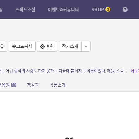
상
스레드소설
이벤트&커뮤니티
SHOP
유
숏코드복사
후원
작가소개
+
소개: 사랑불구자, 괴물, 수용소. 세상에 존재하는 어떤 형식의 사랑도 하지 못하는 이들에 붙여지는 이름이었다. 혜원, 스물셋의 나이에 희망사랑병원에 스스로 발을 내디딘 그녀는 분명 그들...
더보
문응원
책갈피
작품소개
19