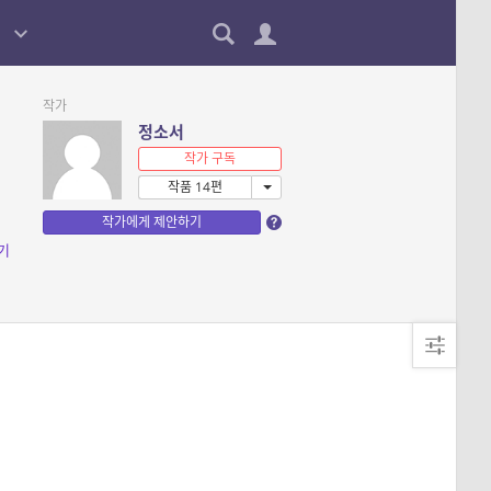
작가
정소서
작가 구독
작품 14편
작가에게 제안하기
기