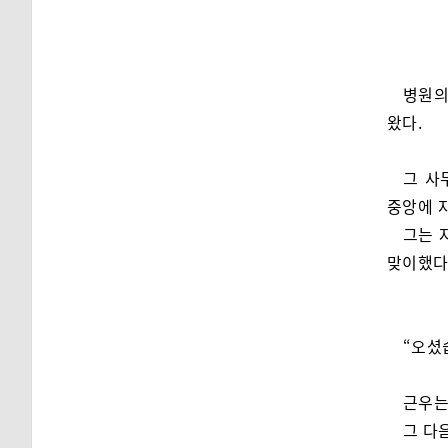
병원의
왔다.
그 사
중앙에 
그는 
맞이했다
“오셨
근우는
그 다