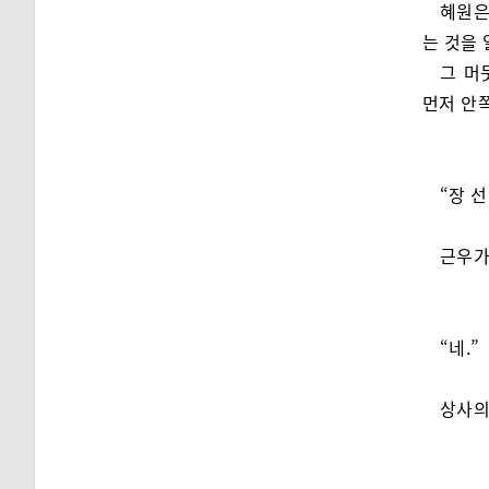
혜원은
는 것을
그 머
먼저 안
“장 
근우가
“네.”
상사의