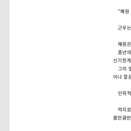
“혜원
근우는
혜원은
중년의
신기한게
그의 
이나 깔
인위적
억지로
름만큼만