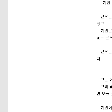
“혜원
근우는
했고
혜원은
훈도 근
근우는
다.
그는 
그의 
만 오늘
혜원이