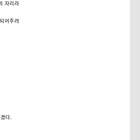
의 자리라
 되어주려
옮겼다.