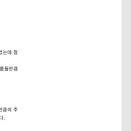
었는데 참
주름들만큼
만큼의 주
다.