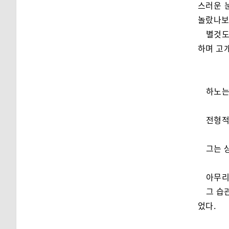
스러운 
놀랐나보네
별것도
하며 고
하노는
전형적
그는 
아무리
그 습
었다.