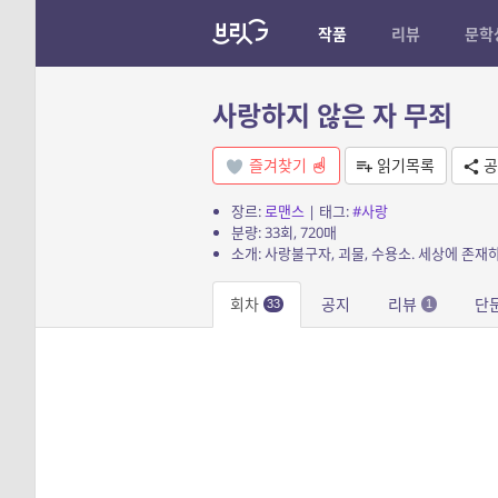
작품
리뷰
문학
사랑하지 않은 자 무죄
즐겨찾기
읽기목록
공
장르:
로맨스
| 태그:
#사랑
분량: 33회, 720매
회차
공지
리뷰
단
33
1