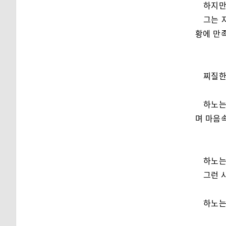
하지만
그는 
황에 만
찌질한
하노는
며 마음
하노는
그런 
하노는