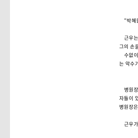
“박혜
근우는
그의 손을
수없이
는 악수
병원장
자들이 
병원장은
근우가