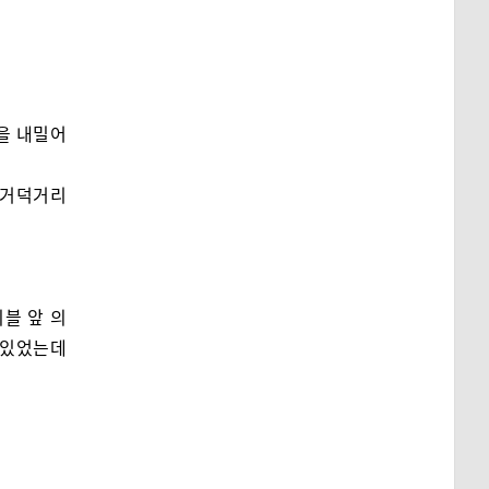
을 내밀어
삐거덕거리
블 앞 의
 있었는데