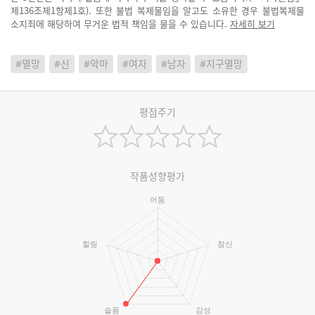
제136조제1항제1호). 또한 불법 복제물임을 알고도 소유한 경우 불법복제물
소지죄에 해당하여 무거운 법적 책임을 물을 수 있습니다.
자세히 보기
#멸망
#신
#악마
#여자
#남자
#지구멸망
평점주기
작품성향평가
어둠
힐링
참신
슬픔
감성