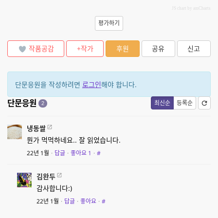
JS chart by amCharts
평가하기
작품공감
+작가
후원
공유
신고
단문응원을 작성하려면
로그인
해야 합니다.
단문응원
최신순
등록순
2
냉동쌀
뭔가 먹먹하네요.. 잘 읽었습니다.
22년 1월
·
답글
·
좋아요
1
·
#
김완두
감사합니다:)
22년 1월
·
답글
·
좋아요
·
#