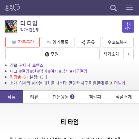
티 타임
작가
제안
작가: 김완두
작품공감
읽기목록
공유
숏코드복사
후원
작가소개
+
장르:
판타지
,
로맨스
태그:
#멸망
#신
#악마
#여자
#남자
#지구멸망
평점
×5
| 분량: 13매
소개: 여자와 남자는 대화를 나눈다. 멸망한 지구를 발밑에 두고.
더보기
작품
리뷰
단문응원
책갈피
작품소개
2
티 타임