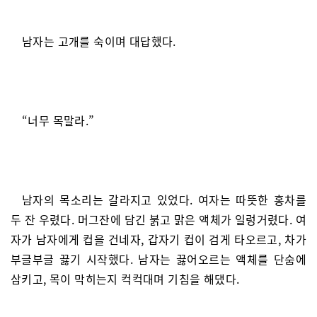
남자는 고개를 숙이며 대답했다.
“너무 목말라.”
남자의 목소리는 갈라지고 있었다. 여자는 따뜻한 홍차를
두 잔 우렸다. 머그잔에 담긴 붉고 맑은 액체가 일렁거렸다. 여
자가 남자에게 컵을 건네자, 갑자기 컵이 검게 타오르고, 차가
부글부글 끓기 시작했다. 남자는 끓어오르는 액체를 단숨에
삼키고, 목이 막히는지 컥컥대며 기침을 해댔다.