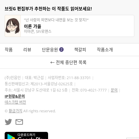
브릿G 편집부가 추천하는 이 작품도 읽어보세요!
"넌 사람의 외면보다 내면을 보는 것 맞지?"
이른 가을
이마콘, SF/로맨스
작품
리뷰
단문응원
책갈피
작품소개
2
← 전체 중단편 목록
(주)민음인
대표: 박근섭
사업자번호:
211-88-33701
통신판매업신고: 제2013-서울강남-02625호
주소: 서울시 강남구 도산대로 1길 62 5층
전화: 070-4021-7777
문의
IP현황&문의
데스크탑 버전
©
황금가지
All rights reserved.