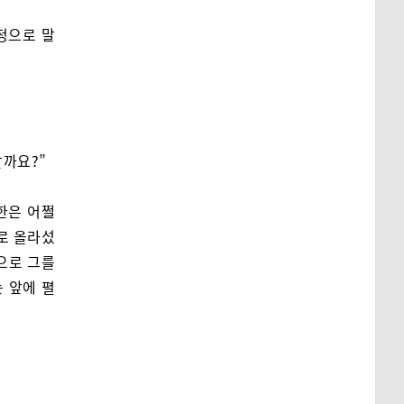
정으로 말
할까요?”
한은 어쩔
로 올라섰
으로 그를
눈 앞에 펼