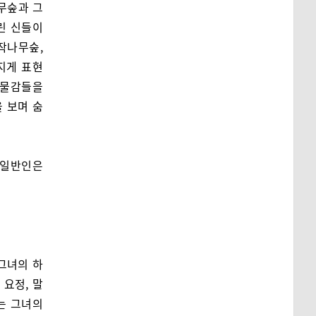
무숲과 그
린 신들이
작나무숲,
지게 표현
 물감들을
 보며 숨
 일반인은
그녀의 하
요정, 말
는 그녀의