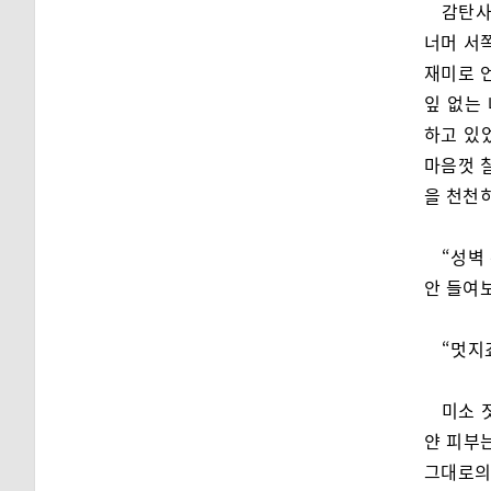
감탄사
너머 서
재미로 
잎 없는
하고 있
마음껏 
을 천천
“성벽
안 들여
“멋지죠
미소 
얀 피부
그대로의