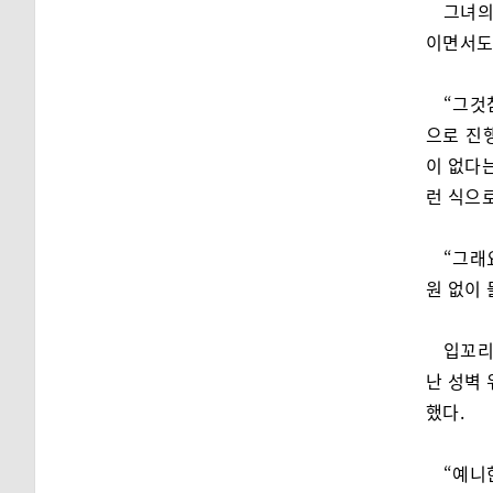
그녀의
이면서도
“그것
으로 진
이 없다
런 식으
“그래
원 없이 
입꼬리
난 성벽 
했다.
“예니