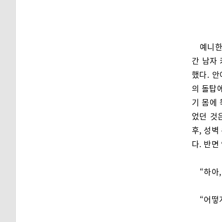
예니한
간 남자 
했다. 
의 돌탑에
기 몸에
었던 것
후, 성벽
다. 반면
“하아
“어떻