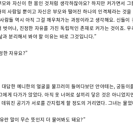
부모와 자신이 한 몸인 것처럼 생각하잖아요? 하지만 커가면서 그
나의 사람일 뿐이고 자신은 부모와 떨어진 하나의 인격체라는 것을
는 사람들 역시 아직 그걸 깨우쳐가는 과정이라고 생각해요. 신들이 
서 벗어나, 진정한 자유를 가진 독립적인 존재로 커가는 것이죠. 우
삶과 분리해서 봐야 할 이유는 바로 그것입니다.”
정한 자유요?”
 대답한 예니한의 얼굴을 물끄러미 들여다보던 안야테는, 궁둥이를
그에게 다가가 앉았다. 아직 옷 너머로 살끼리 닿은 것은 아니었지
 데워진 공기가 서로를 간지럽게 할 정도의 거리였다. 그녀는 물었
자유란 말이 무슨 뜻인지 더 물어봐도 돼요?”