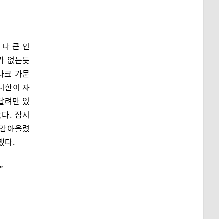
다 큰 인
미가 없는듯
나크 가문
예니한이 자
달려만 있
다. 잠시
을 감아올렸
했다.
”