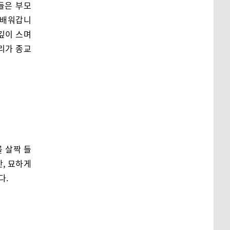
들은 부모
 배워갑니
깊이 스며
리가 종교
 살짝 들
만, 묘하게
다.