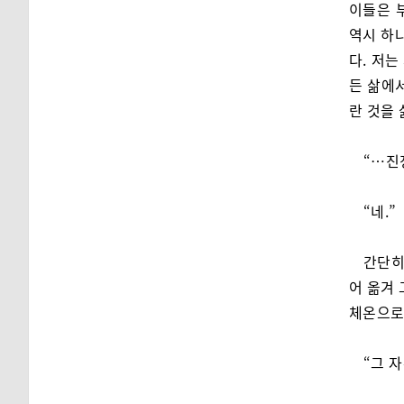
이들은 
역시 하
다. 저
든 삶에
란 것을 
“…진
“네.”
간단히
어 옮겨 
체온으로
“그 