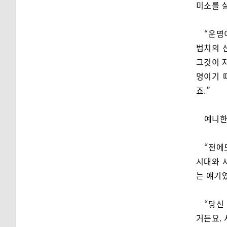
미소를 
“운명
법치의 
그것이 자
명이기 
죠.”
예니한
“전에
시대와 
는 얘기였
“당신
거든요.