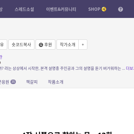
상
스레드소설
이벤트&커뮤니티
SHOP
유
숏코드복사
후원
작가소개
+
관
소개: 판타지 세계에 종교학자가 있다면 어떨까? 라는 상상에서 시작한, 본격 설명충 주인공과 그의 설명을 듣기 버거워하는 동료들의 모험 이야기.
더보
문응원
책갈피
작품소개
35