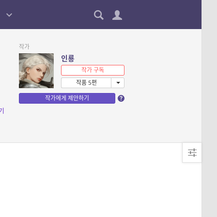
작가
인룡
작가 구독
작품 5편
작가에게 제안하기
기