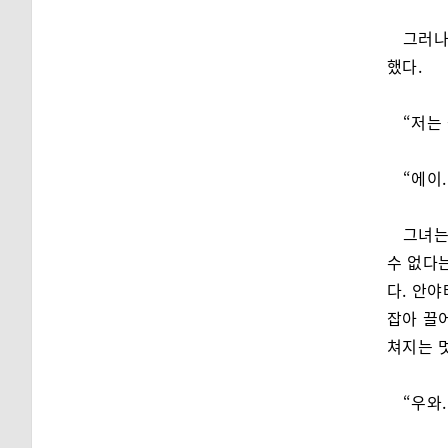
그러나
했다.
“저는
“에이
그녀는
수 없다
다. 안
잡아 끌어
쳐지는 멋
“우와.