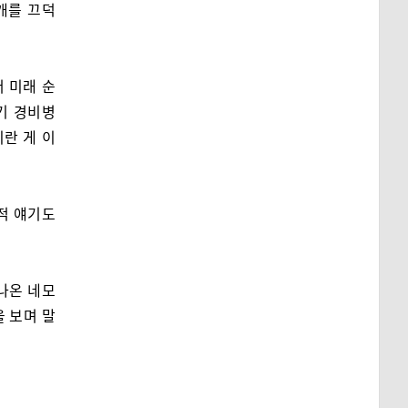
개를 끄덕
 미래 순
기 경비병
란 게 이
학적 얘기도
나온 네모
을 보며 말