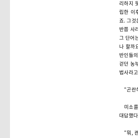
리하지 
립한 이
죠. 그것
반쯤 사
그 단어
나 할까
반인들의
걷던 농
법사라고
“곤란
미소를
대답했다
“뭐,