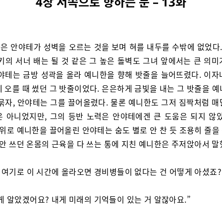
4장 서쪽으로 향하는 문 – 13화
은 안야테가 성벽을 오르는 것을 보며 혀를 내두를 수밖에 없었다. 
키의 서너 배는 될 것 같은 그 높은 돌벽도 그녀 앞에서는 큰 의
안야테는 금방 성곽을 올라 예니한을 향해 밧줄을 늘어뜨렸다. 이자
 오를 때 썼던 그 밧줄이었다. 은은하게 금빛을 내는 그 밧줄을 
 묶자, 안야테는 그를 끌어올렸다. 물론 예니한도 그저 짐짝처럼 매
은 아니었지만, 그의 등반 노력은 안야테에겐 큰 도움은 되지 않았
 위로 예니한을 끌어올린 안야테는 숨도 별로 안 찬 듯 조용히 줄
 안 쓰던 온몸의 근육을 다 쓰는 통에 지친 예니한은 주저앉아서 말
, 여기로 이 시간에 올라오면 경비병들이 없다는 건 어떻게 아셨죠?
게 알았겠어요? 내게 미래의 기억들이 있는 거 알잖아요.”