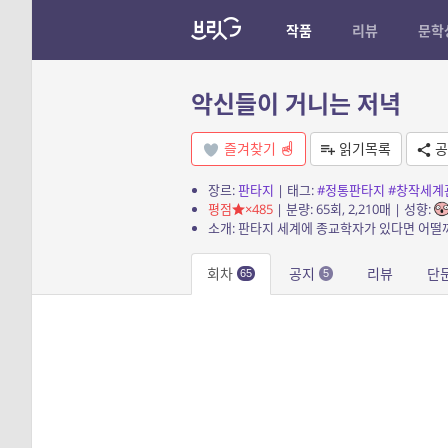
작품
리뷰
문학
악신들이 거니는 저녁
즐겨찾기
읽기목록
공
장르:
판타지
| 태그:
#정통판타지
#창작세계
평점
×485
| 분량: 65회, 2,210매 | 성향:
회차
공지
리뷰
단
65
5