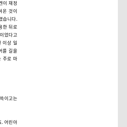
겐이 재정
혀온 것이
어였습니다.
용한 뒤로
생이었다고
 이상 일
어를 길을
 주로 마
으쓱이고는
. 어린아