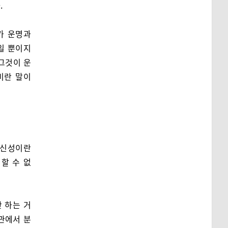
.
가 운명과
일 뿐이지
 그것이 운
미란 말이
 신성이란
할 수 없
 하는 거
관에서 분