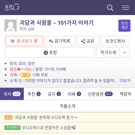
괴담과 사람들 – 101가지 이야기
작가
제안
작가: Q씨
즐겨찾기
읽기목록
공유
숏코드복사
후원
작가소개
+
장르:
호러
,
일반
평점
×1266
| 분량: 101회, 910매
가격:
13화 무료
88
소개: Q : 기이한 이야기가 있다고 들었습니다. 들려주실 수 있을까요?
더보기
회차
추천
공지
리뷰
단문응원
책갈피
101
2
1
3
517
작품소개
'괴담과 사람들' 완독형 오디오북 듣기→
링크
오디오북으로 만들어진 소설들!🎧
추천셀렉션