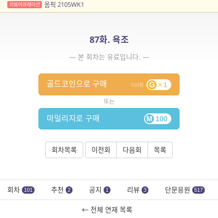
옴픽 2105WK1
리뷰어큐레이션
87화. 욕조
— 본 회차는 유료입니다. —
골드코인으로 구매
1
100
또는
마일리지로 구매
100
회차목록
이전회
다음회
목록
회차
추천
공지
리뷰
단문응원
101
2
1
3
517
← 전체 연재 목록