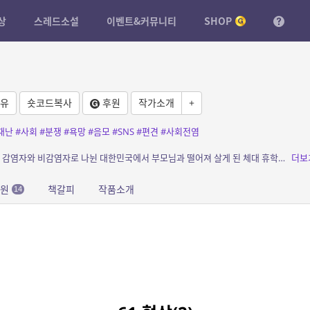
상
스레드소설
이벤트&커뮤니티
SHOP
유
숏코드복사
후원
작가소개
+
재난
#사회
#분쟁
#욕망
#음모
#SNS
#편견
#사회전염
소개: 치명적인 신종 뇌염 바이러스가 퍼진 후, 감염자와 비감염자로 나뉜 대한민국에서 부모님과 떨어져 살게 된 체대 휴학중의 여대생이 가족과 함께 살기 위해 감염자 제한구역으로 몰래 들어...
더보
응원
책갈피
작품소개
14