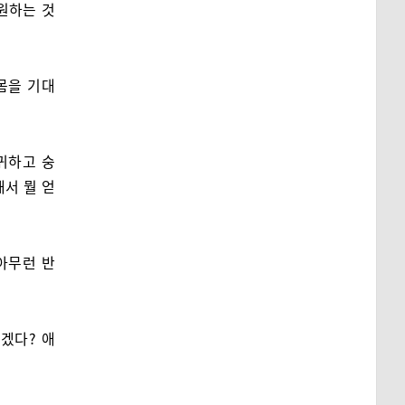
원하는 것
몸을 기대
귀하고 숭
해서 뭘 얻
아무런 반
겠다? 애