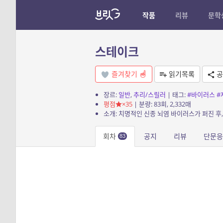
작품
리뷰
문학
스테이크
즐겨찾기
읽기목록
공
장르:
일반
,
추리/스릴러
| 태그:
#바이러스
#
평점
×35
| 분량: 83회, 2,332매
회차
공지
리뷰
단문
83