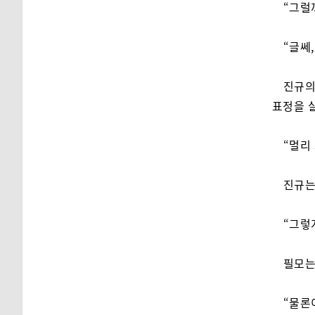
“그럴
“글쎄
진규의
표정을 
“멀리
진규는
“그렇
필모는
“물론