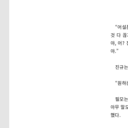
“어설
것 다 
야, 어?
야.”
진규는
“원하
필모는
아무 말도
했다.