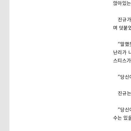
앉아있는 
진규가
며 덧붙
“말했
난리가 나
스티스가
“당신
진규는
“당신
수는 있을