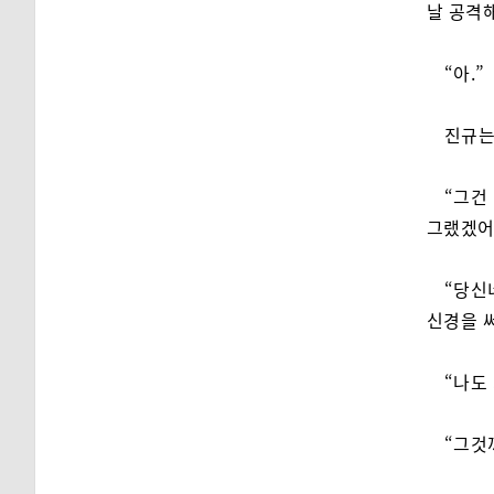
날 공격
“아.”
진규는
“그건
그랬겠어
“당신
신경을 써
“나도
“그것