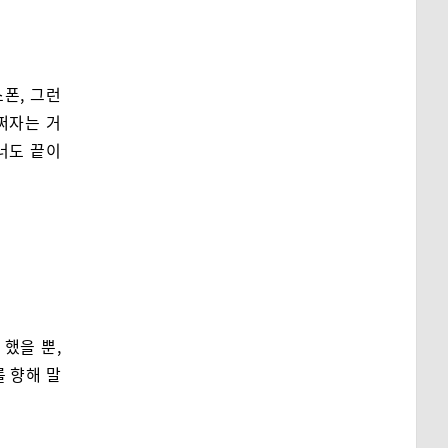
폰, 그런
쩌자는 거
 너도 끝이
했을 뿐,
를 향해 말