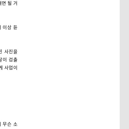
면 될 거
 이상 듣
힌 사진을
탈이 검출
게 사업이
 무슨 소