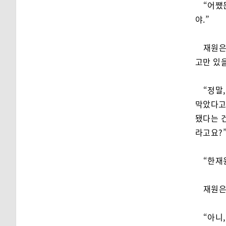
“어쨌
야.”
재원은
고만 있을
“정말
막았다고
됐다는 
라고요?
“한재
재원은
“아니