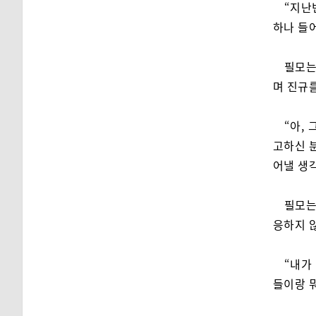
“지난
하나 들
필모는
며 진규를
“아,
고하신 분
어낼 생
필모는
응하지 
“내가
들이랑 뭐