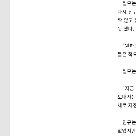
필모는
다시 진
짝 않고
듯 했다.
“원하
들은 척도
필모는
“지금
보내자는 
체로 지정
진규는
없었지만