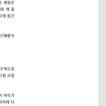
. 재원은
둔 채 꼼
각에 잠긴
야기해봤자
한구역으로
부지원 사업
이 어이가
자리에 더