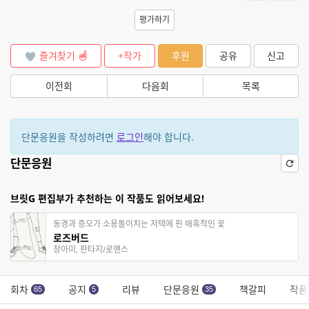
평가하기
즐겨찾기
+작가
후원
공유
신고
이전회
다음회
목록
단문응원을 작성하려면
로그인
해야 합니다.
단문응원
브릿G 편집부가 추천하는 이 작품도 읽어보세요!
동경과 증오가 소용돌이치는 저택에 핀 매혹적인 꽃
로즈버드
장아미, 판타지/로맨스
회차
공지
리뷰
단문응원
책갈피
작품
65
5
35