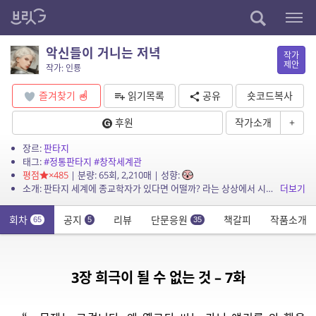
악신들이 거니는 저녁
작가
제안
작가: 인룡
즐겨찾기
읽기목록
공유
숏코드복사
후원
작가소개
+
장르:
판타지
태그:
#정통판타지
#창작세계관
평점
×485
| 분량: 65회, 2,210매 | 성향:
소개: 판타지 세계에 종교학자가 있다면 어떨까? 라는 상상에서 시작한, 본격 설명충 주인공과 그의 설명을 듣기 버거워하는 동료들의 모험 이야기.
더보기
회차
공지
리뷰
단문응원
책갈피
작품소개
65
5
35
3장 희극이 될 수 없는 것 – 7화