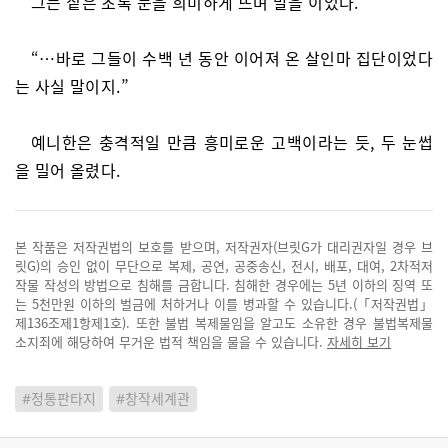
그는 짙은 초록 눈을 희미하게 뜨며 말을 이었다.
“…바로 그들이 수백 년 동안 이어져 온 살인마 집단이었다
는 사실 말이지.”
예니한은 충격적일 만큼 흥미로운 고백이라는 듯, 두 눈썹
을 밀어 올렸다.
본 작품은 저작권법의 보호를 받으며, 저작권자(브릿G가 대리권자일 경우 브
릿G)의 승인 없이 무단으로 복제, 공연, 공중송신, 전시, 배포, 대여, 2차적저
작물 작성의 방법으로 침해를 금합니다. 침해한 경우에는 5년 이하의 징역 또
는 5천만원 이하의 벌금에 처하거나 이를 병과할 수 있습니다.(「저작권법」
제136조제1항제1호). 또한 불법 복제물임을 알고도 소유한 경우 불법복제물
소지죄에 해당하여 무거운 법적 책임을 물을 수 있습니다.
자세히 보기
#정통판타지
#창작세계관