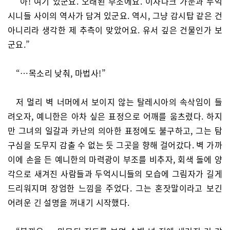
“아! 여기 있군요. 오래된 부조에요. 이자나크 가문과 두억
시니들 사이의 역사가 담겨 있군요. 역시, 그냥 감시탑 같은 건
아니리라 생각한 제 추측이 맞았어요. 유서 깊은 건물인가 보
군요.”
“…목소리 낮춰, 마법사!”
저 멀리 벽 너머에서 보이지 않는 탈레시아의 속삭임이 들
려오자, 예니한은 아차 싶은 표정으로 어깨를 움츠렸다. 하지
만 그녀의 일갈과 카난의 의아한 표정에도 불구하고, 그는 탐
구심을 도무지 감출 수 없는 듯 그곳을 향해 걸어갔다. 벽 가까
이에 손을 든 예니한의 마력광이 부조를 비추자, 회색 돌에 양
각으로 새겨진 사람들과 두억시니들의 모습에 그림자가 길게
드리워지며 장엄한 느낌을 주었다. 그는 혼잣말이라고 보긴
어려운 긴 설명을 꺼내기 시작했다.