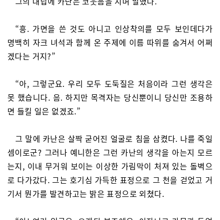
그의 대답에 카난은 코웃음을 치며 말했다.
“흥. 가면을 쓴 것도 아니고 인상착의를 모두 보인데다가
명백히 자크 녀석과 함께 온 주제에 이름 따위를 숨겨서 어쩌
겠다는 거지?”
“아, 그렇군요. 우리 모두 도둑질은 처음이라 그런 생각은
못 했습니다. 음. 하지만 목격자는 당신뿐이니 당신만 조용하
면 들킬 일은 없겠죠.”
그 말에 카난은 살짝 굳어진 얼굴로 침을 삼켰다. 나를 죽일
셈이로군? 그러나 예니한은 그런 카난의 생각을 아는지 모르
는지, 이내 무거워 보이는 이상한 가림막이 처져 있는 돌벽으
로 다가갔다. 그는 호기심 가득한 표정으로 그 천을 걷었고 거
기서 뭔가를 발견하고는 밝은 표정으로 외쳤다.