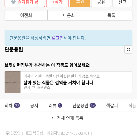
즐겨찾기
+작가
후원
공유
신고
이전회
다음회
목록
단문응원을 작성하려면
로그인
해야 합니다.
단문응원
브릿G 편집부가 추천하는 이 작품도 읽어보세요!
미지의 과실이 촉발시킨 짜릿한 환희와 공포 속으로
살아 있는 식물은 검역을 거쳐야 합니다
렌시, 호러/로맨스
회차
공지
리뷰
단문응원
책갈피
작품
33
1
19
← 전체 연재 목록
(주)민음인
대표: 박근섭
사업자번호:
211-88-33701