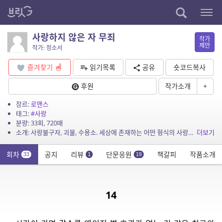
사랑하지 않은 자 무죄
작가
제안
작가: 정소서
즐겨찾기
읽기목록
공유
숏코드복사
후원
작가소개
+
장르:
로맨스
태그:
#사랑
분량: 33회, 720매
소개: 사랑불구자, 괴물, 수용소. 세상에 존재하는 어떤 형식의 사랑도 하지 못하는 이들에 붙여지는 이름이었다. 혜원, 스물셋의 나이에 희망사랑병원에 스스로 발을 내디딘 그녀는 분명 그들...
더보기
회차
공지
리뷰
단문응원
책갈피
작품소개
33
1
19
14