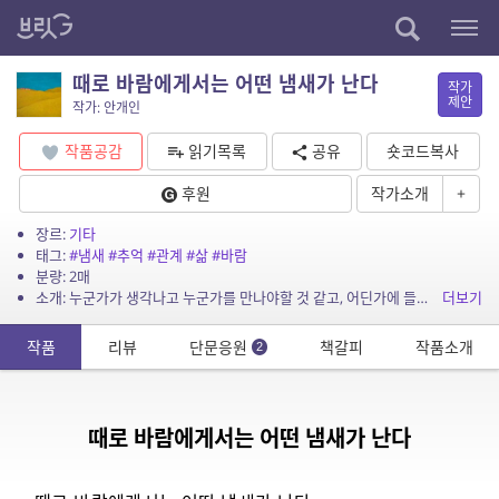
때로 바람에게서는 어떤 냄새가 난다
작가
제안
작가: 안개인
작품공감
읽기목록
공유
숏코드복사
후원
작가소개
+
장르:
기타
태그:
#냄새
#추억
#관계
#삶
#바람
분량: 2매
소개: 누군가가 생각나고 누군가를 만나야할 것 같고, 어딘가에 들러봐야 할 것 같은 그런 순간들은 놓치지 말고 잡아야 한다. 세상을 살면서 나와 스쳐간 모든 이들은 전혀 우연이 아니기 때...
더보기
작품
리뷰
단문응원
책갈피
작품소개
2
때로 바람에게서는 어떤 냄새가 난다