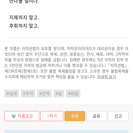
만나볼 일이다.
지체하지 말고.
후회하지 말고.
본 작품은 저작권법의 보호를 받으며, 저작권자(브릿G가 대리권자일 경우 브
릿G)의 승인 없이 무단으로 복제, 공연, 공중송신, 전시, 배포, 대여, 2차적저
작물 작성의 방법으로 침해를 금합니다. 침해한 경우에는 5년 이하의 징역 또
는 5천만원 이하의 벌금에 처하거나 이를 병과할 수 있습니다.(「저작권법」
제136조제1항제1호). 또한 불법 복제물임을 알고도 소유한 경우 불법복제물
소지죄에 해당하여 무거운 법적 책임을 물을 수 있습니다.
자세히 보기
#냄새
#추억
#관계
#삶
#바람
작품공감
+작가
후원
공유
신고