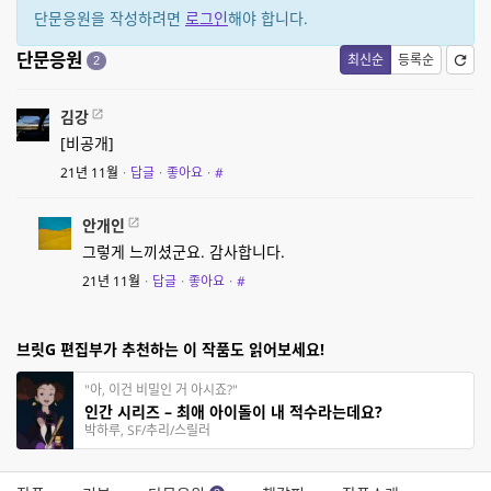
단문응원을 작성하려면
로그인
해야 합니다.
단문응원
최신순
등록순
2
김강
[비공개]
21년 11월
·
답글
·
좋아요
·
#
안개인
그렇게 느끼셨군요. 감사합니다.
21년 11월
·
답글
·
좋아요
·
#
브릿G 편집부가 추천하는 이 작품도 읽어보세요!
"아, 이건 비밀인 거 아시죠?"
인간 시리즈 – 최애 아이돌이 내 적수라는데요?
박하루, SF/추리/스릴러