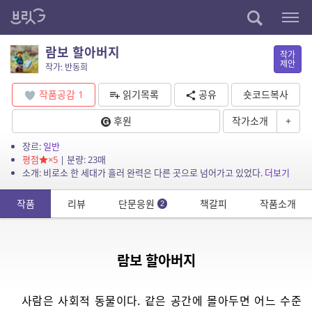
람보 할아버지
작가
제안
작가: 반동희
작품공감
1
읽기목록
공유
숏코드복사
후원
작가소개
+
장르:
일반
평점
×5
| 분량: 23매
소개: 비로소 한 세대가 흘러 완력은 다른 곳으로 넘어가고 있었다.
더보기
작품
리뷰
단문응원
책갈피
작품소개
2
람보 할아버지
사람은 사회적 동물이다. 같은 공간에 몰아두면 어느 수준