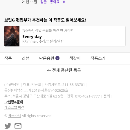
21년 11월
·
답글
·
좋아요
·
#
브릿G 편집부가 추천하는 이 작품도 읽어보세요!
"당신은, 정말 은퇴를 하긴 한 거야?"
Every day
KRimmer, 추리/스릴러/일반
작품
리뷰
단문응원
책갈피
작품소개
2
← 전체 중단편 목록
(주)민음인
대표: 박근섭
사업자번호:
211-88-33701
통신판매업신고: 제2013-서울강남-02625호
주소: 서울시 강남구 도산대로 1길 62 5층
전화: 070-4021-7777
문의
IP현황&문의
데스크탑 버전
©
황금가지
All rights reserved.