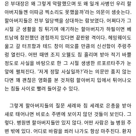
은 부대장은 왜 그렇게 악랄했으며 또 왜 일개 사병인 우리 할
아버지들껜 이따금 찍소리도 못했을까’라는 의문이 샘솟는다.
할아버지들은 전부 일당백을 상대하는 람보였다. 어쩌다가 그
시절 군 생활을 침 튀기며 얘기하는 할아버지가 하필이면 베
트남에 참전했던 경험까지 있다면 끝판왕 격이다.
헤밍웨이도
울고 갈 터프함과 테드 창이 떠오를 만큼의 신선함이 주렁주
렁 열린다. 어떤 때엔 조지 오웰도 침 흘리며 받아 적기 바쁠
정도로 사실을 바탕으로 한 그 시절 생생한 르포르타주가 눈
앞에 펼쳐진다. ‘저게 정말 사실일까?’라는 의문만 품지 않는
다면 꽤 괜찮은 영화를 본 것처럼 할아버지 입에서 튀어나오
는 침들 사이로 빨려 들어갈 수 있다.
그렇게 할아버지들의 질문 세례와 침 세례로 은총을 받아
새로 태어나면 비로소 주변에 보이지 않던 것들이 보인다. 그
렇다. 병원엔 할아버지들만 있지 않다. 어떤 사람은 늘 병원 주
변 밖에 있다. 어디로 바람을 쐬러 나가도 항상 마주친다. 환자