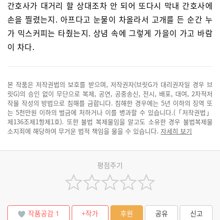
간호사가 대거리 할 상대조차 안 되어 또다시 막내 간호사에
손을 찔렸는지. 아프다고 눈물이 차올라서 고개를 든 순간 누
가 믹스커피는 타줬는지. 상념 속에 그렇게 가을이 가고 바람
이 차다.
본 작품은 저작권법의 보호를 받으며, 저작권자(브릿G가 대리권자일 경우 브
릿G)의 승인 없이 무단으로 복제, 공연, 공중송신, 전시, 배포, 대여, 2차적저
작물 작성의 방법으로 침해를 금합니다. 침해한 경우에는 5년 이하의 징역 또
는 5천만원 이하의 벌금에 처하거나 이를 병과할 수 있습니다.(「저작권법」
제136조제1항제1호). 또한 불법 복제물임을 알고도 소유한 경우 불법복제물
소지죄에 해당하여 무거운 법적 책임을 물을 수 있습니다.
자세히 보기
평점주기
작품공감
1
+작가
후원
공유
신고