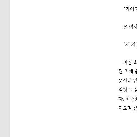
“가야지
윤 여
“제 차
마침 
된 차에 
운전대 밑
얼핏 그 
다. 최순
저으며 잘