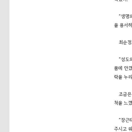
“생명
을 용서하
최순정
“성도
품에 안
락을 누리
조금은
척을 느꼈
“장근
주시고 위