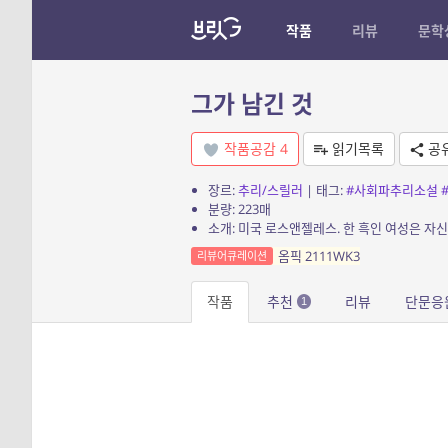
작품
리뷰
문학
그가 남긴 것
작품공감
4
읽기목록
공
장르:
추리/스릴러
| 태그:
#사회파추리소설
분량: 223매
옴픽 2111WK3
리뷰어큐레이션
작품
추천
리뷰
단문응
1