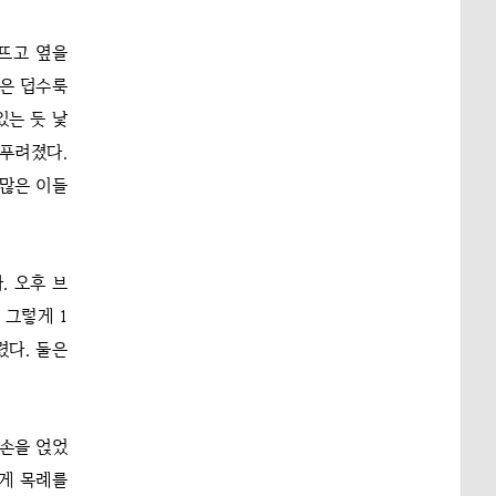
뜨고 옆을
않은 덥수룩
있는 듯 낯
찌푸려졌다.
 많은 이들
. 오후 브
 그렇게 1
렸다. 둘은
 손을 얹었
에게 목례를