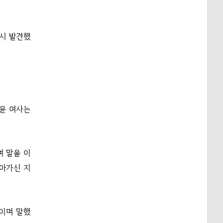
시 발견했
 윤 여사는
며 말을 이
돌아가신 지
덕이며 말했