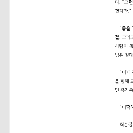
다. “그
겠지만.”
“좋을
걸. 그러
사람이 워
님은 절대
“이제
을 향해 
면 유가족
“어떡
최순정