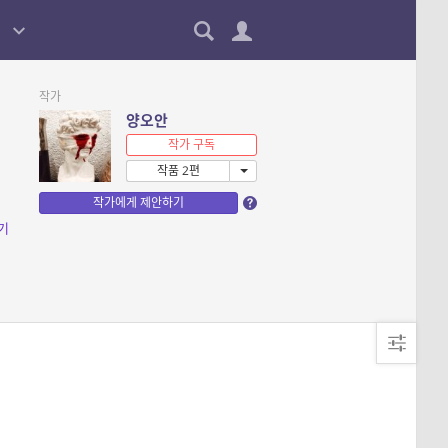
작가
양오안
작가 구독
작품 2편
작가에게 제안하기
기