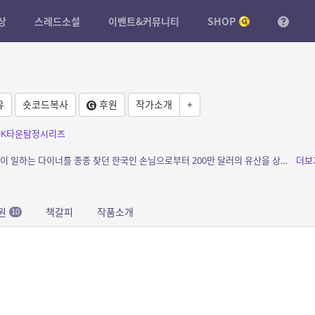
상
스레드소설
이벤트&커뮤니티
SHOP
유
숏코드복사
후원
작가소개
+
#K타운탐정시리즈
소개: 미국 로스앤젤레스. 한 흑인 여성은 자신이 일하는 다이너를 종종 찾던 한국인 손님으로부터 200만 달러의 유산을 상속 받는다. 잘 알지도 못했던, 손님 이상의 관계가 아니었던 그가...
더보
원
책갈피
작품소개
10