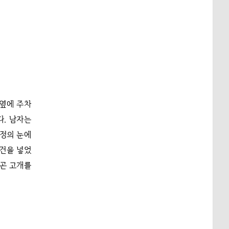
 옆에 주차
다. 남자는
순정의 눈에
물건을 넣었
러곤 고개를