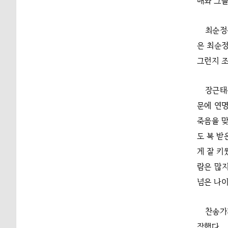
매와 그들
최순정
은 최순정
그런지 조
장근태
문에 연명
죽음을 맞
도 복 받
게 잘 키
람은 많지
넘은 나이
찬송가
작했다.