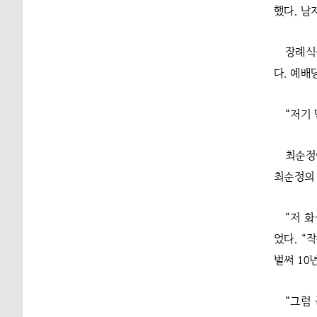
했다. 남
장례식
다. 예배
“저기 
최순정
최순정의 
“저 
었다. “
벌써 10
“그럼