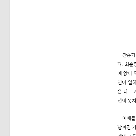
찬송가
다. 최순
에 앉아 
신이 일하
은 니트 
선의 옷
예배를
남겨진 가