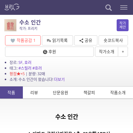
수소 인간
작가
제안
작가: 프리키
작품공감
1
읽기목록
공유
숏코드복사
후원
작가소개
+
장르:
SF
,
호러
태그:
#스릴러
#호러
평점
×5
| 분량: 32매
소개: 수소 인간이 왔습니다!
더보기
작품
리뷰
단문응원
책갈피
작품소개
수소 인간