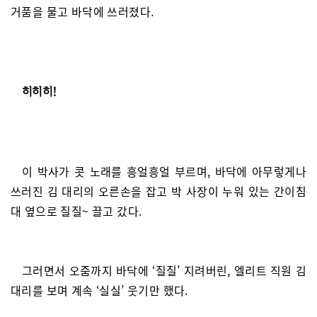
거품을 물고 바닥에 쓰러졌다.
히히히!
이 박사가 콧 노래를 흥얼흥얼 부르며, 바닥에 아무렇게나
쓰러진 김 대리의 오른손을 잡고 박 사장이 누워 있는 간이침
대 옆으로 질질~ 끌고 갔다.
그러면서 오줌까지 바닥에 ‘질질’ 지려버린, 엘리트 직원 김
대리를 보며 계속 ‘실실’ 웃기만 했다.