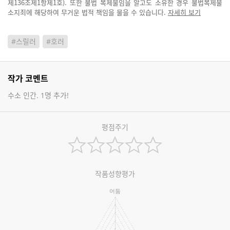
제136조제1항제1호). 또한 불법 복제물임을 알고도 소유한 경우 불법복제물
소지죄에 해당하여 무거운 법적 책임을 물을 수 있습니다.
자세히 보기
#스릴러
#호러
작가 코멘트
수소 인간. 1명 추가!
평점주기
작품성향평가
어둠