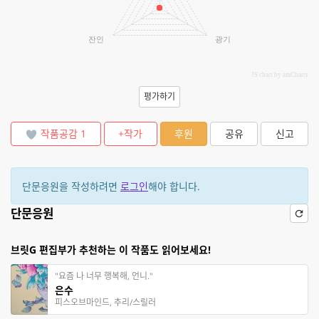
잔인
광기
JS chart by amCharts
평가하기
작품공감
1
+작가
후원
공유
신고
단문응원을 작성하려면
로그인
해야 합니다.
단문응원
브릿G 편집부가 추천하는 이 작품도 읽어보세요!
"요즘 나 너무 행복해, 언니."
은수
피스오브마인드, 추리/스릴러