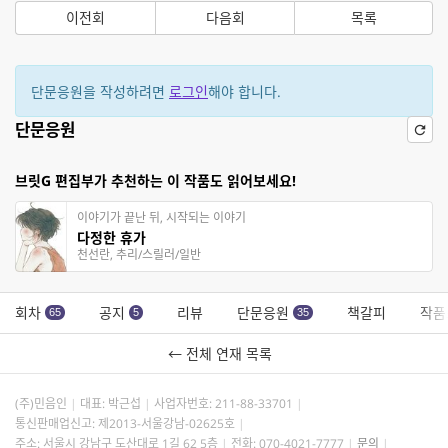
이전회
다음회
목록
단문응원을 작성하려면
로그인
해야 합니다.
단문응원
브릿G 편집부가 추천하는 이 작품도 읽어보세요!
이야기가 끝난 뒤, 시작되는 이야기
다정한 휴가
천선란, 추리/스릴러/일반
회차
공지
리뷰
단문응원
책갈피
작품
65
5
35
← 전체 연재 목록
(주)민음인
대표: 박근섭
사업자번호:
211-88-33701
통신판매업신고: 제2013-서울강남-02625호
주소: 서울시 강남구 도산대로 1길 62 5층
전화: 070-4021-7777
문의