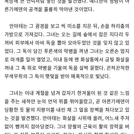
옥상에 큰 언덕처럼 쌓인 것을 발견했다. 예니한의 정령이 아
른기에덴의 공격을 훌륭히 막아낸 것이었다.
안야테는 그 광경을 보고 씩 미소를 지은 뒤, 손을 허리춤의
가방으로 가져갔다. 그녀는 오는 길에 숲에서 잡은 지다리 두
꺼비 피부에서 마비 독을 뽑아 모아두었던 것을 잊지 않고 있
었다. 그 독이 담긴 푸른색의 약병을 꺼낸 그녀는 오른손 엄지
로 마개를 밀어 열었고, 이내 등에 멘 화살통에서 금빛 화살을
꺼내 그 촉 위로 약병을 기울여 독을 살짝 묻혔다. 끈적끈적한
무색무취의 그 독이 햇빛을 받아 매혹적으로 빛났다.
그녀는 이내 계절을 넘겨 갑자기 한겨울이 된 것 같은 느낌
을 주는 새하얀 눈의 언덕 위를 뛰어올랐고, 곧 아른기에덴이
당황한 듯 물의 지팡이를 내린 채 그 얼음 장벽을 쳐다보고 있
는 것을 발견했다. 안야테는 화살을 시위에 올려, 어느새 주저
없이 뺨까지 잡아당겼다. 그녀 양팔의 근육이 활의 장력을 버