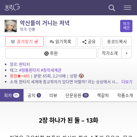
악신들이 거니는 저녁
작가
제안
작가: 인룡
즐겨찾기
읽기목록
공유
숏코드복사
후원
작가소개
+
장르:
판타지
태그:
#정통판타지
#창작세계관
평점
×485
| 분량: 65회, 2,210매 | 성향:
소개: 판타지 세계에 종교학자가 있다면 어떨까? 라는 상상에서 시작한, 본격 설명충 주인공과 그의 설명을 듣기 버거워하는 동료들의 모험 이야기.
더보기
회차
공지
리뷰
단문응원
책갈피
작품소개
65
5
35
2장 하나가 된 둘 – 13화