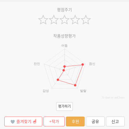
평점주기
작품성향평가
어둠
잔인
참신
감성
발랄
JS chart by amCharts
평가하기
즐겨찾기
+작가
후원
공유
신고