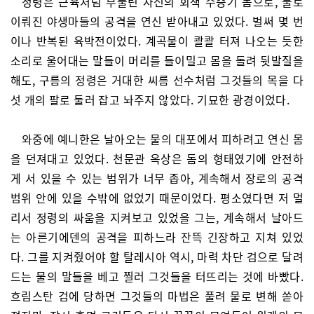
정령은 근육처럼 부풀린 자신의 회색 수증기 몸으로, 물로
이뤄진 야생마들의 공격을 연신 받아내고 있었다. 벌써 몇 번
이나 반복된 육박전이었다. 계곡물이 콸콸 터져 나오는 듯한
소리로 울어대는 말들이 머리를 들이밀고 몸을 돌려 뒷발질을
해도, 구름의 정령은 거대한 씨름 선수처럼 그것들의 목을 다
섯 개의 팔로 둘러 잡고 놔주지 않았다. 기묘한 광경이었다.
와중에 예니한은 날아오는 물의 대포에서 피하려고 연신 몸
을 던져대고 있었다. 천문관 옥상은 돔의 형태였기에 안전하
게 서 있을 수 있는 범위가 너무 좁아, 계속해서 장로의 공격
범위 안에 있을 수밖에 없었기 때문이었다. 평소였다면 저 멀
리서 정령의 싸움을 지켜보고 있었을 그는, 계속해서 날아드
는 아른기에덴의 공격을 피하느라 잔뜩 긴장하고 지쳐 있었
다. 그를 지켜줬어야 할 탈레시아 역시, 마력 차단 검으로 달려
드는 물의 말들을 베고 찔러 그것들을 터뜨리는 것에 바빴다.
흐림스탄 검에 당하면 그것들의 마법은 풀려 물로 변해 쏟아