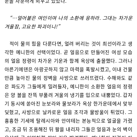
문을 차분하게 외우고 있었다.
“…얼어붙은 여인이여 나의 소환에 응하라. 그대는 차가운
겨울잠, 고요한 파괴이니!”
적이 물의 힘을 다룬다면, 얼려 버리는 것이 최선이라고 생
각한 예니한의 선택이었다. 곧 얼음으로 만들어진 여성 모습
의 얼음 정령이 차가운 기운과 함께 옥상에 출몰했다. 그러나
아른기에덴은 아랑곳하지 않고 마력을 폭발시켰고, 이내 건물
만큼 높아진 물의 장벽을 사방으로 쓰러뜨렸다. 수해와도 같
은 파도가 그들에게 밀려들자, 예니한이 소환한 얼음의 정령
은 양 볼을 잔뜩 부풀려 겨울의 냉기를 입으로 내뿜었다. 갑자
기 동시에 쏟아진 눈보라와 물보라가 옥상 한가운데에서 맞부
딪혔고, 사방으로 날카로운 얼음 조각과 물방울이 튀었다. 그
흉흉한 기세에 탈레시아와 안야테는 본능적으로 얼굴을 가렸
고, 조금 뒤 조용해진 뒤 팔을 내리자 그들은 얼음과 눈의 벽이