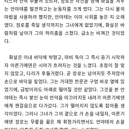
티느라 잔뜩 부풀어 오르자, 장로는 자신을 향해 화살을 겨누
는 안야테를 발견하고는 눈동자를 크게 떴다. 그는 다시 물의
마법을 사용하려 했지만, 안야테는 이미 시위를 놓은 지 오래
였다. 장로를 죽일 생각까지는 그녀에게 없었기에, 화살은 바
람처럼 날아가 그의 허리춤을 스쳤다. 급소는 비껴간 것이었
다.
화살은 이내 바닥에 박혔고, 마비 독이 그 즉시 듣기 시작하
자 아른기에덴은 시야가 흐려지는 것을 느꼈다. 초점이 잘 맞
지 않았고, 다리가 후들거렸다. 곧 장로는 넘어지듯 주저앉아
손으로 바닥을 짚었다. 그는 거대한 천문관 구멍 바로 옆에 있
었기에, 금방이라도 아래로 떨어질 것만 같았다. 그것을 본 안
야테는 즉시 쌓인 눈의 언덕을 미끄러지듯 내려가 아른기에덴
에게 잰걸음으로 다가갔다. 그가 떨어지지 않도록 잡아줄 생
각이었다. 그러나 그녀가 그의 곁으로 가 손을 내밀자, 아른기
에덴 장로는 무릎을 꿇은 채 휘청거리면서도 안야테의 손을