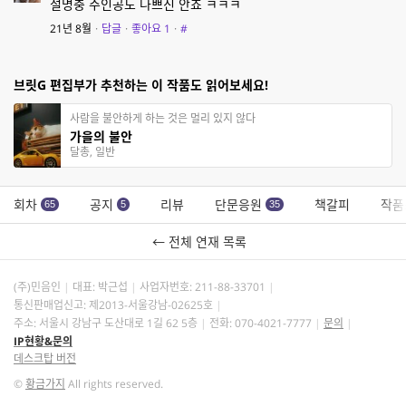
설명충 주인공도 나쁘진 안죠 ㅋㅋㅋ
21년 8월
·
답글
·
좋아요
1
·
#
브릿G 편집부가 추천하는 이 작품도 읽어보세요!
사람을 불안하게 하는 것은 멀리 있지 않다
가을의 불안
달총, 일반
회차
공지
리뷰
단문응원
책갈피
작품
65
5
35
← 전체 연재 목록
(주)민음인
대표: 박근섭
사업자번호:
211-88-33701
통신판매업신고: 제2013-서울강남-02625호
주소: 서울시 강남구 도산대로 1길 62 5층
전화: 070-4021-7777
문의
IP현황&문의
데스크탑 버전
©
황금가지
All rights reserved.