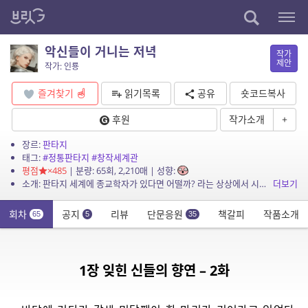
악신들이 거니는 저녁
작가
제안
작가: 인룡
즐겨찾기
읽기목록
공유
숏코드복사
후원
작가소개
+
장르:
판타지
태그:
#정통판타지
#창작세계관
평점
×485
| 분량: 65회, 2,210매 | 성향:
소개: 판타지 세계에 종교학자가 있다면 어떨까? 라는 상상에서 시작한, 본격 설명충 주인공과 그의 설명을 듣기 버거워하는 동료들의 모험 이야기.
더보기
회차
공지
리뷰
단문응원
책갈피
작품소개
65
5
35
1장 잊힌 신들의 향연 – 2화