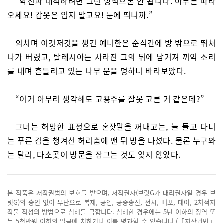
“악신과 대적하려면 그런 방식으론 안 됩니다. 아무튼 따라
오세요! 갑옷은 입지 말고요! 눈에 띄니까.”
외치며 이것저것을 챙긴 예니한은 순식간에 방 밖으로 뛰쳐
나가 버렸고, 탈레시아는 사라진 그의 뒤에 남겨져 끼익 소리
를 내며 흔들리고 있는 나무 문을 멍하니 바라보았다.
“이거 아무리 생각해도 고용주를 잘못 고른 거 같은데?”
그녀는 허망한 표정으로 혼잣말을 꺼내고는, 늘 들고 다니
는 푸른 검을 챙겨선 허리춤에 맨 뒤 방을 나섰다. 물론 누구와
는 달리, 다소곳이 방문을 잠그는 것도 잊지 않았다.
본 작품은 저작권법의 보호를 받으며, 저작권자(브릿G가 대리권자일 경우 브
릿G)의 승인 없이 무단으로 복제, 공연, 공중송신, 전시, 배포, 대여, 2차적저
작물 작성의 방법으로 침해를 금합니다. 침해한 경우에는 5년 이하의 징역 또
는 5천만원 이하의 벌금에 처하거나 이를 병과할 수 있습니다.(「저작권법」