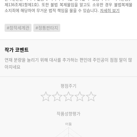
제136조제1항제1호). 또한 불법 복제물임을 알고도 소유한 경우 불법복제물
소지죄에 해당하여 무거운 법적 책임을 물을 수 있습니다.
자세히 보기
#창작세계관
#정통판타지
작가 코멘트
연재 분량을 늘리기 위해 대사를 추가하는 편인데 주인공이 점점 말이 많
아지네요
평점주기
작품성향평가
어둠