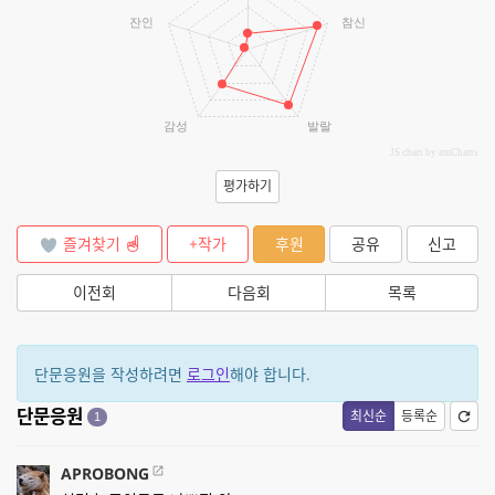
잔인
참신
감성
발랄
JS chart by amCharts
평가하기
즐겨찾기
+작가
후원
공유
신고
이전회
다음회
목록
단문응원을 작성하려면
로그인
해야 합니다.
단문응원
최신순
등록순
1
APROBONG