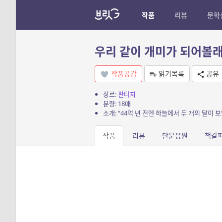
작품
리뷰
문학
우리 같이 개미가 되어볼래
작품공감
읽기목록
공유
장르:
판타지
분량: 18매
소개: “44억 년 전엔 하늘에서 두 개의 달이 보
작품
리뷰
단문응원
책갈