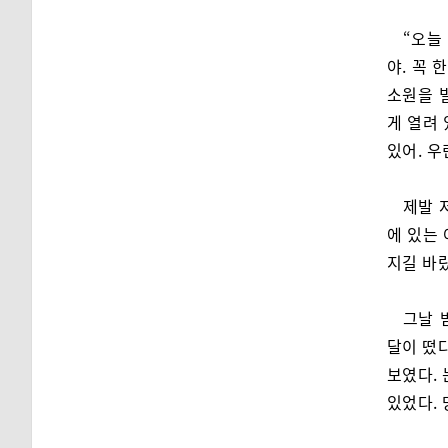
“오늘
야. 꼭 
소원을 
게 열려
있어. 우
제발 
에 있는
지길 바
그날 
달이 떴다
보였다.
있었다. 