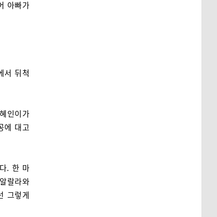
어 아빠가
에서 뒤척
 혜인이가
공에 대고
. 한 마
 알랄라와
선 그렇게