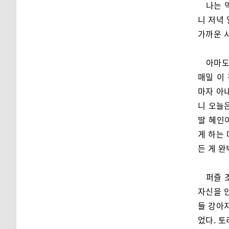
나는 
니 저녁 
가까운 
아마도
매일 이
마자 아
니 오늘
딸 혜인
게 하는
든 게 
퍼즐 
자신을 안
들 강아
었다. 토