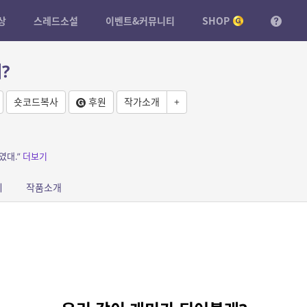
상
스레드소설
이벤트&커뮤니티
SHOP
?
숏코드복사
후원
작가소개
+
였대.”
더보기
피
작품소개