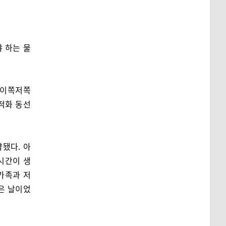
 하는 물
 이쪽저쪽
최적화 동선
됐다. 아
 시간이 생
 가족과 저
은 날이었