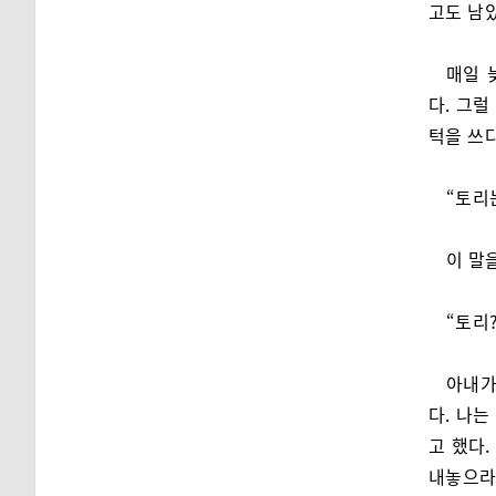
고도 남
매일 
다. 그
턱을 쓰
“토리는
이 말
“토리?
아내가
다. 나
고 했다
내놓으라