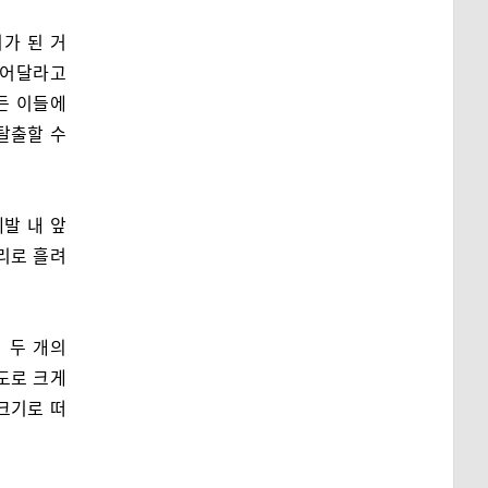
이가 된 거
 되어달라고
든 이들에
탈출할 수
제발 내 앞
리로 흘려
 두 개의
정도로 크게
크기로 떠