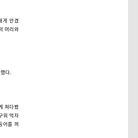
내게 안겼
의 머리와
작했다.
게 쳐다봤
구워 먹자
등어를 꺼