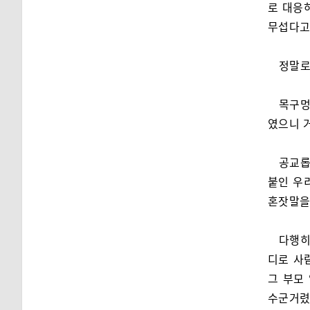
로 대응
무섭다고
정말로
목구멍
였으니 거
공교롭
붙인 우
혼잣말을
다행히
디로 사
그 부모
수군거렸