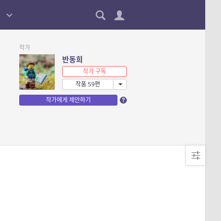
작가
반동희
작가 구독
작품 59편
작가에게 제안하기