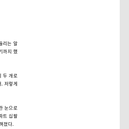
들리는 알
기까지 했
이 두 개로
어. 저렇게
한 눈으로
아파트 십팔
껴졌다.