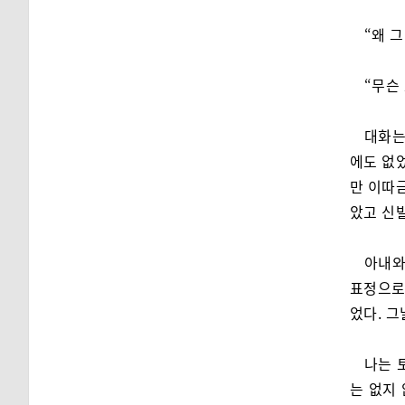
“왜 그
“무슨
대화는
에도 없었
만 이따금
았고 신
아내와
표정으로
었다. 그
나는 
는 없지