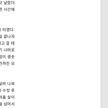
고 날랐더
 한 시간에
 터였다.
일 끝나자
고 갈 테
기 너머로
힘이 샘솟
전까진 모
달려 나와
리 수컷 푸
아홉 살이
능을 넘어서