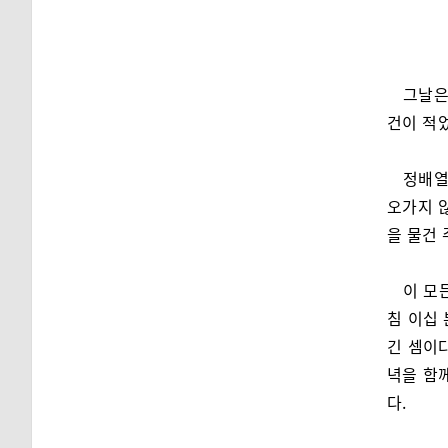
그날은
건이 적
정배열
오가지 않
을 물건 
이 모
침 이십 
긴 셈이다
녁을 함
다.