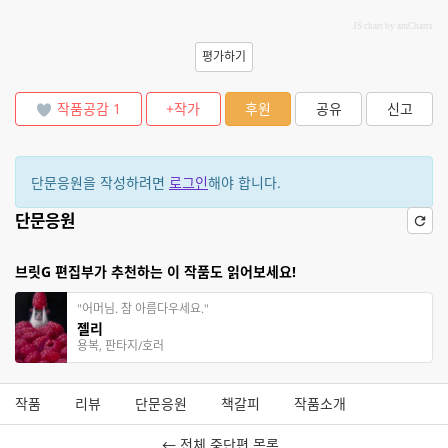
JS chart by amCharts
평가하기
작품공감
1
+작가
후원
공유
신고
단문응원을 작성하려면
로그인
해야 합니다.
단문응원
브릿G 편집부가 추천하는 이 작품도 읽어보세요!
"어머님. 참 아름다우세요."
젤리
용복, 판타지/호러
작품
리뷰
단문응원
책갈피
작품소개
← 전체 중단편 목록