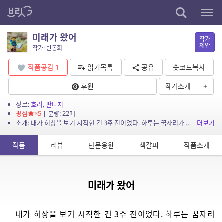
미래가 왔어
작가
제안
작가: 반동희
작품공감
1
읽기목록
공유
숏코드복사
후원
작가소개
+
장르:
호러
,
판타지
평점
×5
| 분량: 22매
소개: 내가 허상을 보기 시작한 건 3주 전이었다. 하루는 꿈자리가 뒤숭숭해 아침부터 기분이 좋지 않았는데 그때부터 일이 터졌다.
더보기
작품
리뷰
단문응원
책갈피
작품소개
미래가 왔어
내가 허상을 보기 시작한 건 3주 전이었다. 하루는 꿈자리