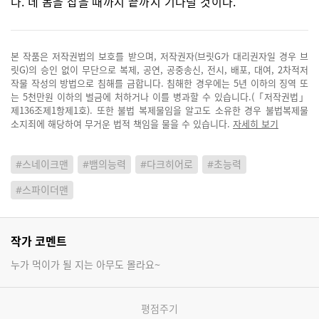
다. 네 놈을 잡을 때까지 끝까지 기다릴 것이다.
본 작품은 저작권법의 보호를 받으며, 저작권자(브릿G가 대리권자일 경우 브
릿G)의 승인 없이 무단으로 복제, 공연, 공중송신, 전시, 배포, 대여, 2차적저
작물 작성의 방법으로 침해를 금합니다. 침해한 경우에는 5년 이하의 징역 또
는 5천만원 이하의 벌금에 처하거나 이를 병과할 수 있습니다.(「저작권법」
제136조제1항제1호). 또한 불법 복제물임을 알고도 소유한 경우 불법복제물
소지죄에 해당하여 무거운 법적 책임을 물을 수 있습니다.
자세히 보기
#스네이크맨
#뱀의능력
#다크히어로
#초능력
#스파이더맨
작가 코멘트
누가 먹이가 될 지는 아무도 몰라요~
평점주기