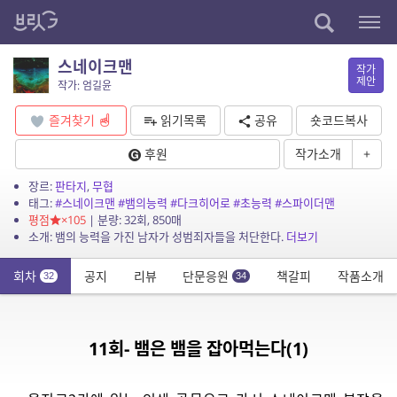
스네이크맨
작가
제안
작가: 엄길윤
즐겨찾기
읽기목록
공유
숏코드복사
후원
작가소개
+
장르:
판타지
,
무협
태그:
#스네이크맨
#뱀의능력
#다크히어로
#초능력
#스파이더맨
평점
×105
| 분량: 32회, 850매
소개: 뱀의 능력을 가진 남자가 성범죄자들을 처단한다.
더보기
회차
공지
리뷰
단문응원
책갈피
작품소개
32
34
11회- 뱀은 뱀을 잡아먹는다(1)