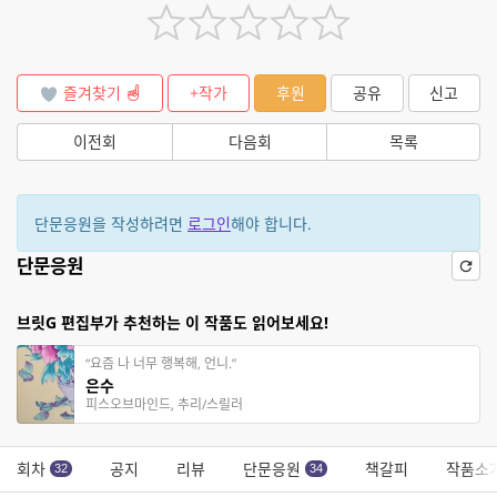
즐겨찾기
+작가
후원
공유
신고
이전회
다음회
목록
단문응원을 작성하려면
로그인
해야 합니다.
단문응원
브릿G 편집부가 추천하는 이 작품도 읽어보세요!
“요즘 나 너무 행복해, 언니.”
은수
피스오브마인드, 추리/스릴러
회차
공지
리뷰
단문응원
책갈피
작품소
32
34