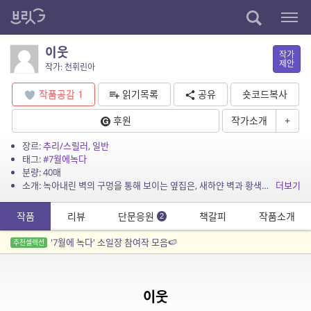
이웃
작가
제안
작가: 천휘린아
작품공감
1
읽기목록
공유
숏코드복사
후원
작가소개
+
장르:
추리/스릴러
,
일반
태그:
#7월에녹다
분량: 40매
소개: 녹아내린 벽의 구멍을 통해 보이는 옆집은, 새하얀 벽과 황색의 낡은 바닥 장판 곳곳에 검붉은 피가 낭자하게 뿌려져 있는, 누가 봐도 완벽한 모습의 ‘살인사건 현장’이었다. (...
더보기
작품
리뷰
단문응원
책갈피
작품소개
2
'7월에 녹다' 소일장 참여작 모음🍉
추천셀렉션
이웃