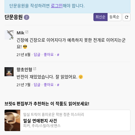
단문응원을 작성하려면
로그인
해야 합니다.
단문응원
최신순
등록순
2
Mik
긴장에 긴장으로 이어지다가 예측하지 못한 전개로 이어지는군
요!
21년 8월
·
답글
·
좋아요
·
#
향초인형
반전이 재밌었습니다. 잘 읽었어요.
21년 7월
·
답글
·
좋아요
·
#
브릿G 편집부가 추천하는 이 작품도 읽어보세요!
밀실 트릭이 흥미로운 학원 청춘 미스터리
밀실 연애편지 사건
피커, 추리/스릴러/로맨스