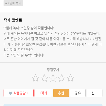
#7월에녹다
작가 코멘트
‘7월에 녹다’ 소일장 참여 작품입니다!
원래 계획은 녹아내린 벽으로 옆집의 살인현장을 발견한다는 거였는데,
너무 흔한 이야기가 될 것 같아 나름 이야기를 추가해 봤습니다ㅎㅎ반전
이 제 기능을 잘 했으면 좋겠는데, 이런 장르를 잘 안 다뤄봐서 어떻게 되
었는지 잘 모르겠네요
이번 작품도 잘 부탁드립니다!
평점주기
작품공감
1
+작가
후원
공유
신고