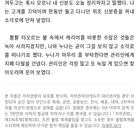
겨두고는 혹시 모르니 내 신분도 오늘 정리하자고 말했다. 나
는 고개를 끄덕이며 한동안 들고 다니던 위조 신분증을 꺼내
소각로에 던져 넣었다.
활활 타오르는 불 속에서 캐리어를 비롯한 수많은 것들은
녹아 사라지겠지만, 나와 누나는 굳이 그걸 보지 않고 소각로
를 떠나기로 했다. 누나가 마무리 좀 부탁한다면 관리인에게
지폐 다발을 건넸다. 관리인은 걱정 말고 또 녹일 게 있으면 찾
아오라며 웃어 보였다.
본 작품은 저작권법의 보호를 받으며, 저작권자(브릿G가 대리권자일 경우 브
릿G)의 승인 없이 무단으로 복제, 공연, 공중송신, 전시, 배포, 대여, 2차적저
작물 작성의 방법으로 침해를 금합니다. 침해한 경우에는 5년 이하의 징역 또
는 5천만원 이하의 벌금에 처하거나 이를 병과할 수 있습니다.(「저작권법」
제136조제1항제1호). 또한 불법 복제물임을 알고도 소유한 경우 불법복제물
소지죄에 해당하여 무거운 법적 책임을 물을 수 있습니다.
자세히 보기