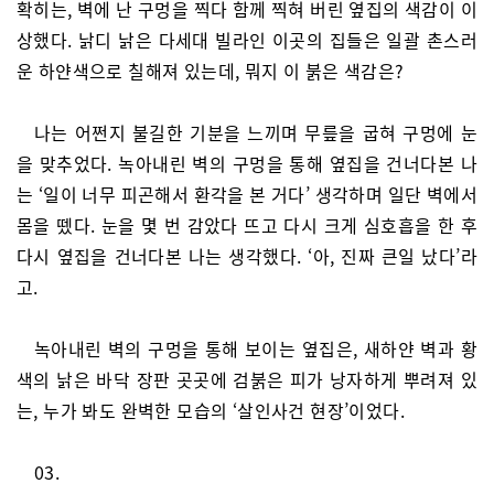
확히는, 벽에 난 구멍을 찍다 함께 찍혀 버린 옆집의 색감이 이
상했다. 낡디 낡은 다세대 빌라인 이곳의 집들은 일괄 촌스러
운 하얀색으로 칠해져 있는데, 뭐지 이 붉은 색감은?
나는 어쩐지 불길한 기분을 느끼며 무릎을 굽혀 구멍에 눈
을 맞추었다. 녹아내린 벽의 구멍을 통해 옆집을 건너다본 나
는 ‘일이 너무 피곤해서 환각을 본 거다’ 생각하며 일단 벽에서
몸을 뗐다. 눈을 몇 번 감았다 뜨고 다시 크게 심호흡을 한 후
다시 옆집을 건너다본 나는 생각했다. ‘아, 진짜 큰일 났다’라
고.
녹아내린 벽의 구멍을 통해 보이는 옆집은, 새하얀 벽과 황
색의 낡은 바닥 장판 곳곳에 검붉은 피가 낭자하게 뿌려져 있
는, 누가 봐도 완벽한 모습의 ‘살인사건 현장’이었다.
03.