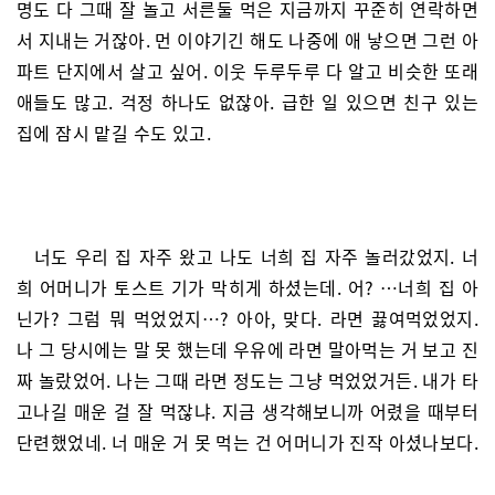
명도 다 그때 잘 놀고 서른둘 먹은 지금까지 꾸준히 연락하면
서 지내는 거잖아. 먼 이야기긴 해도 나중에 애 낳으면 그런 아
파트 단지에서 살고 싶어. 이웃 두루두루 다 알고 비슷한 또래
애들도 많고. 걱정 하나도 없잖아. 급한 일 있으면 친구 있는
집에 잠시 맡길 수도 있고.
너도 우리 집 자주 왔고 나도 너희 집 자주 놀러갔었지. 너
희 어머니가 토스트 기가 막히게 하셨는데. 어? …너희 집 아
닌가? 그럼 뭐 먹었었지…? 아아, 맞다. 라면 끓여먹었었지.
나 그 당시에는 말 못 했는데 우유에 라면 말아먹는 거 보고 진
짜 놀랐었어. 나는 그때 라면 정도는 그냥 먹었었거든. 내가 타
고나길 매운 걸 잘 먹잖냐. 지금 생각해보니까 어렸을 때부터
단련했었네. 너 매운 거 못 먹는 건 어머니가 진작 아셨나보다.