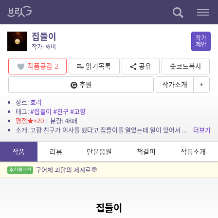
집들이
작가
제안
작가: 깨비
작품공감
2
읽기목록
공유
숏코드복사
후원
작가소개
+
장르:
호러
태그:
#집들이
#친구
#고향
평점
×20
| 분량: 48매
소개: 고향 친구가 이사를 했다고 집들이를 열었는데 일이 있어서 가지 못했다. 오랜만에 모이는 자리였는데 미안해진 슬기는 선물을 사서 친구를 보러 가는데…
더보기
작품
리뷰
단문응원
책갈피
작품소개
구어체 괴담의 세계로💬
추천셀렉션
집들이