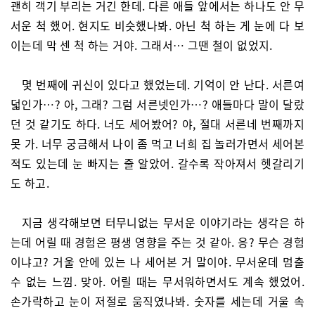
괜히 객기 부리는 거긴 한데. 다른 애들 앞에서는 하나도 안 무
서운 척 했어. 현지도 비슷했나봐. 아닌 척 하는 게 눈에 다 보
이는데 막 센 척 하는 거야. 그래서… 그땐 철이 없었지.
몇 번째에 귀신이 있다고 했었는데. 기억이 안 난다. 서른여
덟인가…? 아, 그래? 그럼 서른넷인가…? 애들마다 말이 달랐
던 것 같기도 하다. 너도 세어봤어? 야, 절대 서른네 번째까지
못 가. 너무 궁금해서 나이 좀 먹고 너희 집 놀러가면서 세어본
적도 있는데 눈 빠지는 줄 알았어. 갈수록 작아져서 헷갈리기
도 하고.
지금 생각해보면 터무니없는 무서운 이야기라는 생각은 하
는데 어릴 때 경험은 평생 영향을 주는 것 같아. 응? 무슨 경험
이냐고? 거울 안에 있는 나 세어본 거 말이야. 무서운데 멈출
수 없는 느낌. 맞아. 어릴 때는 무서워하면서도 계속 했었어.
손가락하고 눈이 저절로 움직였나봐. 숫자를 세는데 거울 속