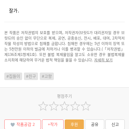
잘가.
본 작품은 저작권법의 보호를 받으며, 저작권자(브릿G가 대리권자일 경우 브
릿G)의 승인 없이 무단으로 복제, 공연, 공중송신, 전시, 배포, 대여, 2차적저
작물 작성의 방법으로 침해를 금합니다. 침해한 경우에는 5년 이하의 징역 또
는 5천만원 이하의 벌금에 처하거나 이를 병과할 수 있습니다.(「저작권법」
제136조제1항제1호). 또한 불법 복제물임을 알고도 소유한 경우 불법복제물
소지죄에 해당하여 무거운 법적 책임을 물을 수 있습니다.
자세히 보기
#집들이
#친구
#고향
평점주기
작품공감
2
+작가
후원
공유
신고