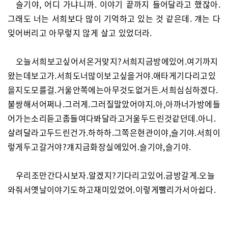
슬기야, 어디 가냐니까. 이야기 끝까지 들어달라고 했잖아.
그래도 너는 서희보다 많이 기억하고 있는 것 같은데. 걔는 다
잊어버리고 아무렇지 않게 살고 있었더라.
오늘서희보고싶어서온거맞지?서희지금방에있어.여기까지
왔는데보고가.서희도너많이보고싶을거야.애타게기다리고있
을지도모를걸.거울안쪽에는아무것도없거든.서희심심하겠다.
불쌍해서어쩌나.그러게.그러질말았어야지.아,아까너가방에들
어가는소리듣고좀들여다봐달라고거울두드린것같던데.아니.
살려달라고두드린건가.하하하.그쪽은현관이야,슬기야.서희이
렇게두고갈거야?걔지금화장실에있어.슬기야,슬기야.
우리조만간다시보자.알겠지?기다리고있어.금방갈게.오늘
와줘서옛날이야기도하고재미있었어.이렇게빨리가서아쉽다.