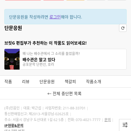
단문응원을 작성하려면
로그인
해야 합니다.
단문응원
브릿G 편집부가 추천하는 이 작품도 읽어보세요!
왜 나는 배수관에서 그 소리를 들었을까?
배수관은 알고 있다
공포문학 단편선, 호러
작품
리뷰
단문응원
책갈피
작품소개
← 전체 중단편 목록
(주)민음인
대표: 박근섭
사업자번호:
211-88-33701
통신판매업신고: 제2013-서울강남-02625호
주소: 서울시 강남구 도산대로 1길 62 5층
전화: 070-4021-7777
문의
IP현황&문의