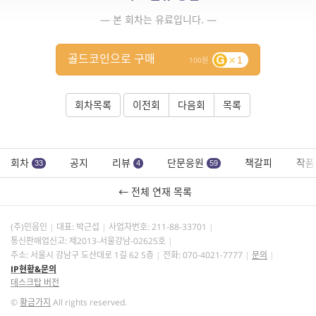
— 본 회차는 유료입니다. —
골드코인으로 구매
1
100
회차목록
이전회
다음회
목록
회차
공지
리뷰
단문응원
책갈피
작품
33
4
59
← 전체 연재 목록
(주)민음인
대표: 박근섭
사업자번호:
211-88-33701
통신판매업신고: 제2013-서울강남-02625호
주소: 서울시 강남구 도산대로 1길 62 5층
전화: 070-4021-7777
문의
IP현황&문의
데스크탑 버전
©
황금가지
All rights reserved.