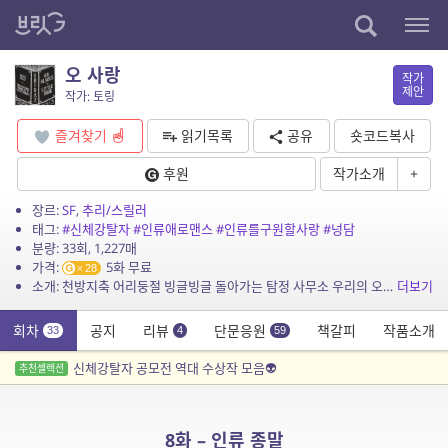
오 사랑
작가
제안
작가: 토링
즐겨찾기
읽기목록
공유
숏코드복사
후원
작가소개
+
장르:
SF
,
추리/스릴러
태그:
#신체강탈자
#인류애로맨스
#인류를구원할사랑
#넝담
분량: 33회, 1,227매
가격:
5화 무료
28
소개: 천방지축 어리둥절 빙글빙글 돌아가는 탐정 사무소 우리의 오 사랑은 정말 못 말려 천방지축 어리둥절 빙글빙글 전 인류가 정신이 없네 우리의 오 사랑은 정말 대단해
더보기
회차
공지
리뷰
단문응원
책갈피
작품소개
33
4
59
신체강탈자 공모전 역대 수상작 모음👽
추천셀렉션
8화 – 인류 종말