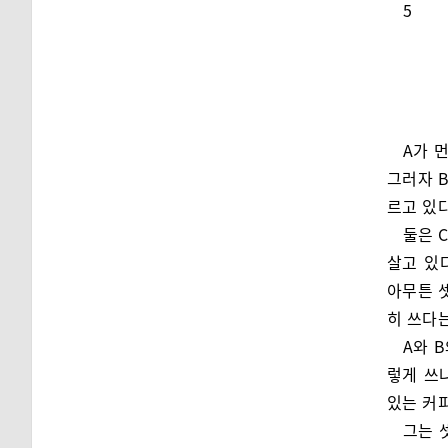
5
A가 
그러자 
르고 있
둘은 
살고 있
아무튼 
히 쓰다
A와 
렇게 쓰
있는 커
그는 