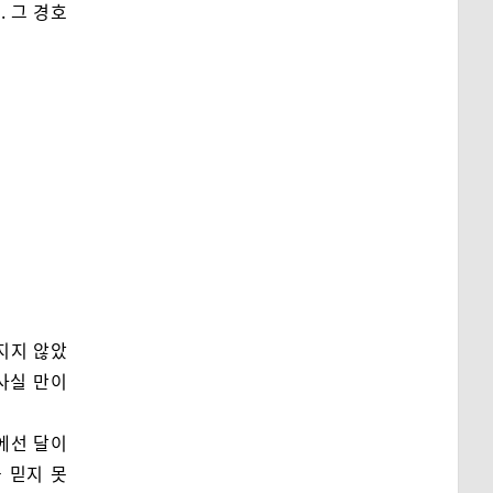
 그 경호
지지 않았
 사실 만이
에선 달이
 믿지 못