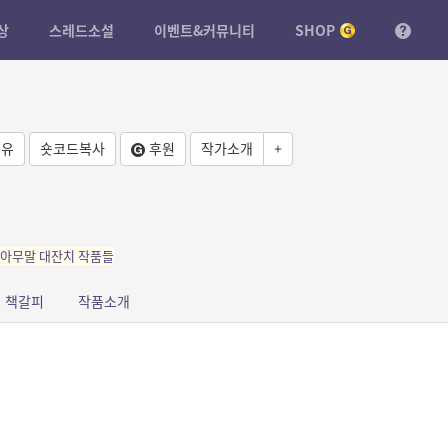
상
스레드소설
이벤트&커뮤니티
SHOP
유
숏코드복사
후원
작가소개
+
 아무말 대잔치 작품들
책갈피
작품소개