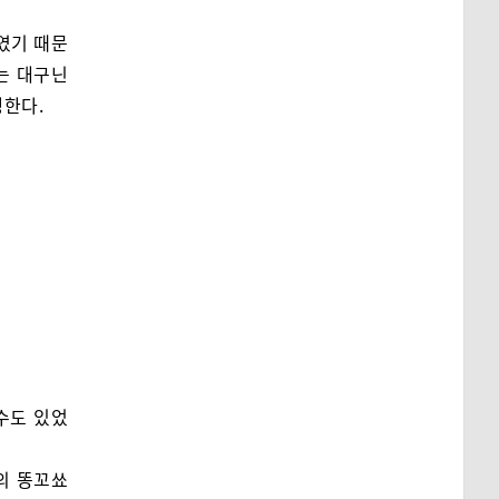
였기 때문
는 대구닌
행한다.
수도 있었
의 똥꼬쑈