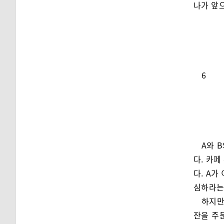
나가 앞으
6
A와 
다. 카
다. A가
심하라는
하지만
잔을 주