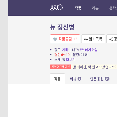
작품
리뷰
문학
뉴 정신병
작품공감
12
읽기목록
공
장르:
기타
| 태그:
#쓰레기소설
평점
×10
| 분량: 21매
소개: 뭐
더보기
[큐레이션] 약 빨고 쓰셨습니까?
리뷰어큐레이션
작품
리뷰
단문응원
1
14