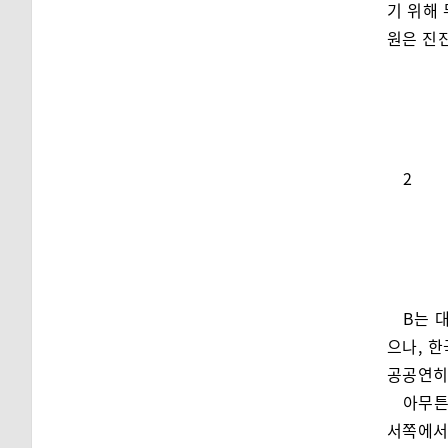
기 위해
원은 진
2
B는 
으나, 한
공공연히
아무튼
서쪽에서