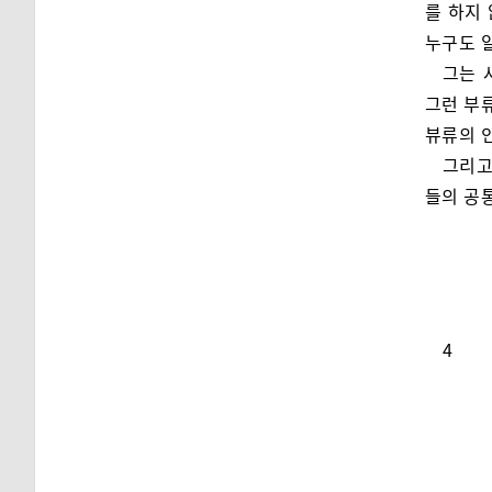
를 하지
누구도 알
그는 
그런 부
뷰류의 
그리고
들의 공
4