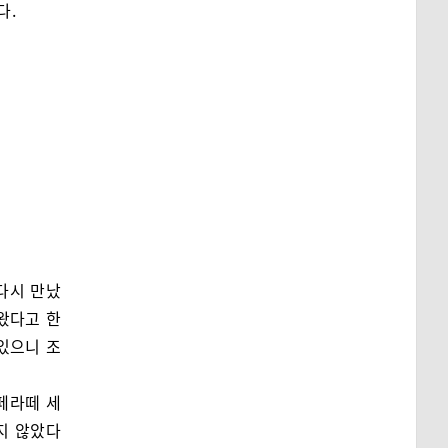
다.
다시 만났
왔다고 한
 있으니 조
카페라떼 세
지 않았다