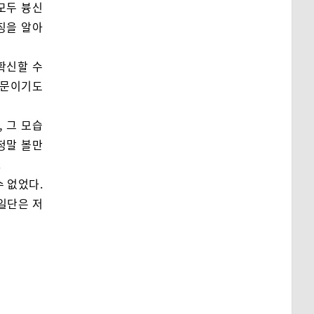
 모두 븅신
징을 알아
확신할 수
때문이기도
 그 모습
정말 볼만
.
수 없었다.
 일단은 저