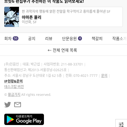
브릿G 편집부가 추천하는 이 작품도 읽어보세요!
한 과학자의 행동에 얽힌 전말을 학구적이고 흥미롭게 풀어낸 SF
아마존 몰리
이산화, SF
회차
공지
리뷰
단문응원
책갈피
작품소개
56
4
← 전체 연재 목록
(주)민음인
대표: 박근섭
사업자번호:
211-88-33701
통신판매업신고: 제2013-서울강남-02625호
주소: 서울시 강남구 도산대로 1길 62 5층
전화: 070-4021-7777
문의
IP현황&문의
데스크탑 버전
©
황금가지
All rights reserved.