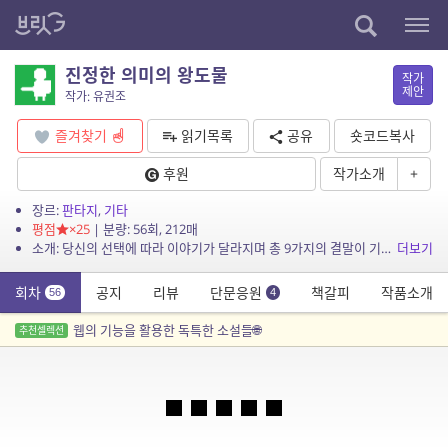
진정한 의미의 왕도물
작가
제안
작가: 유권조
즐겨찾기
읽기목록
공유
숏코드복사
후원
작가소개
+
장르:
판타지
,
기타
평점
×25
| 분량: 56회, 212매
소개: 당신의 선택에 따라 이야기가 달라지며 총 9가지의 결말이 기다리고 있습니다. 이제 당신만의 이야기를 만들어 보세요.
더보기
회차
공지
리뷰
단문응원
책갈피
작품소개
56
4
웹의 기능을 활용한 독특한 소설들🌐
추천셀렉션
■ ■ ■ ■ ■