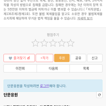
릿G)의 승인 없이 무단으로 복제, 공연, 공중송신, 전시, 배포, 대여, 2차적저
작물 작성의 방법으로 침해를 금합니다. 침해한 경우에는 5년 이하의 징역 또
는 5천만원 이하의 벌금에 처하거나 이를 병과할 수 있습니다.(「저작권법」
제136조제1항제1호). 또한 불법 복제물임을 알고도 소유한 경우 불법복제물
소지죄에 해당하여 무거운 법적 책임을 물을 수 있습니다.
자세히 보기
평점주기
즐겨찾기
+작가
후원
공유
신고
이전회
다음회
목록
단문응원을 작성하려면
로그인
해야 합니다.
단문응원