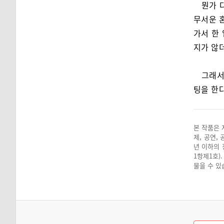
뭔가 
무서운 
가서 한 
지가 않
그래서
팅을 한다
본 작품은 
제, 공연,
년 이하의 
1항제1호)
물을 수 있