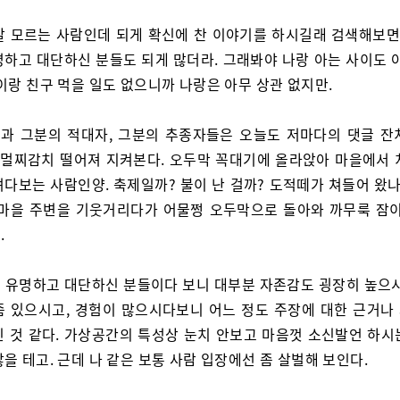
잘 모르는 사람인데 되게 확신에 찬 이야기를 하시길래 검색해보면,
명하고 대단하신 분들도 되게 많더라. 그래봐야 나랑 아는 사이도 아
이랑 친구 먹을 일도 없으니까 나랑은 아무 상관 없지만.
과 그분의 적대자, 그분의 추종자들은 오늘도 저마다의 댓글 잔
는 멀찌감치 떨어져 지켜본다. 오두막 꼭대기에 올라앉아 마을에서 
려다보는 사람인양. 축제일까? 불이 난 걸까? 도적떼가 쳐들어 왔나
 마을 주변을 기웃거리다가 어물쩡 오두막으로 돌아와 까무룩 잠이
.
 유명하고 대단하신 분들이다 보니 대부분 자존감도 굉장히 높으시
좀 있으시고, 경험이 많으시다보니 어느 정도 주장에 대한 근거나
신 것 같다. 가상공간의 특성상 눈치 안보고 마음껏 소신발언 하시
을 테고. 근데 나 같은 보통 사람 입장에선 좀 살벌해 보인다.