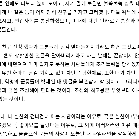
들 연배도 나보다 높아 보이고, 자기 말에 토달면 불쑥불쑥 성을 
게 나 같은 놈이 어찌 감히 친구를 먹자고 그러겠나. 다들 워낙에
으시고, 인간사회를 통달하셨으며, 미래에 대한 날카로운 통찰과 
분들인데.
 친구 신청 했다가 그분들께 덜컥 받아들여지기라도 하면 그것도 
시 삔또 상할만한 댓글을 달아버리기라도 하는 날에는 끝장이지 않
장에 내던져져 아마 알지도 못하는 사람들에게 조리돌림을 당하겠지
 유언 한마디 남길 기회도 없이 차단을 당한채로, 또한 내가 차단을
서, 익명의 군중들이 박제된 내 댓글을 부관참시 할 것이고. 그러니
말과 글을 조심해야 한다는 것이다. 조심의 최고봉은 무엇보다 애
않는 것이니.
나. 내 실친의 건너건너 아는 사람이라는 이유로, 혹은 실친이 (무
르겠으나) 좋아요를 눌렀다는 이유로, 그 외에 이러저러한 이유 때
 똑똑하고 올곧으신 분들의 사상이 오늘날 내 타임라인을 잠식하게 