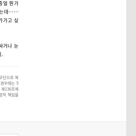
중얼 뭔가
깎는데……
다가가고 싶
싸거나 눈
.
 무단으로 복
 경우에는 5
 제136조제
 법적 책임을