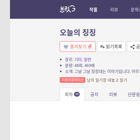
작품
리뷰
문학
오늘의 징징
즐겨찾기
읽기목록
공
장르:
기타
,
일반
분량: 48회, 469매
소개: 그날 그날 징징대는 이야기입니다. 아무
남의 일기장 대놓고 읽기
리뷰어큐레이션
회차
공지
리뷰
단문
48