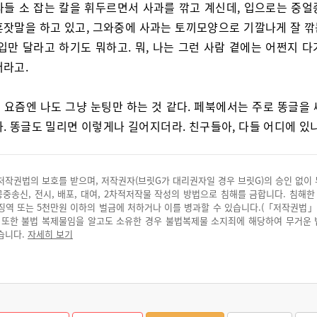
다들 소 잡는 칼을 휘두르면서 사과를 깎고 계신데, 입으로는 중얼
혼잣말을 하고 있고, 그와중에 사과는 토끼모양으로 기깔나게 잘 
입만 달라고 하기도 뭐하고. 뭐, 나는 그런 사람 곁에는 어쩐지 
더라고.
 요즘엔 나도 그냥 눈팅만 하는 것 같다. 페북에서는 주로 똥글을 
. 똥글도 밀리면 이렇게나 길어지더라. 친구들아, 다들 어디에 있니
저작권법의 보호를 받으며, 저작권자(브릿G가 대리권자일 경우 브릿G)의 승인 없이
 공중송신, 전시, 배포, 대여, 2차적저작물 작성의 방법으로 침해를 금합니다. 침해한
징역 또는 5천만원 이하의 벌금에 처하거나 이를 병과할 수 있습니다.(「저작권법」
. 또한 불법 복제물임을 알고도 소유한 경우 불법복제물 소지죄에 해당하여 무거운
습니다.
자세히 보기