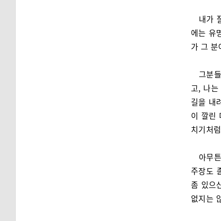
내가 
에는 유
가 그 분
그분들
고, 나
길을 내
이 깔린
치기처럼
아무튼
주장도 
좀 있으
없지는 않