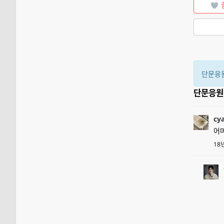
단문응
단문응
cy
어머
18