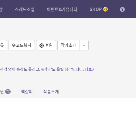
상
스레드소설
이벤트&커뮤니티
SHOP
유
숏코드복사
후원
작가소개
+
 생각 없이 습작도 올리고, 독후감도 올릴 생각입니다.
더보기
응원
책갈피
작품소개
77