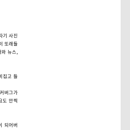
자기 사진
이 또래들
와 뉴스,
비집고 들
주커버그가
요도 안찍
이 되어버