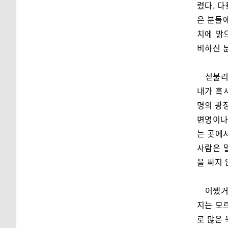
렸다. 다
은 분들에
치에 밝
비하신 
섣불리
내가 혹
명의 광
변명이나
는 곳에
사람은 
을 싸지 
어쨌거
지는 모
로 많은