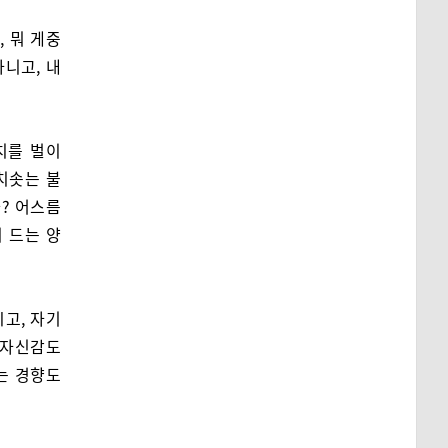
 뭐 게중
니고, 내
치를 벌이
치솟는 불
? 어스름
 드는 양
고, 자기
 자신감도
는 경향도