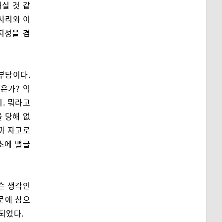
내실 것 같
 사리와 이
지성을 겸
부담이다.
은가? 익
. 뭐라고
 당해 없
까 자고로
초에 뻘글
슨 생각인
문에 참으
되었다.