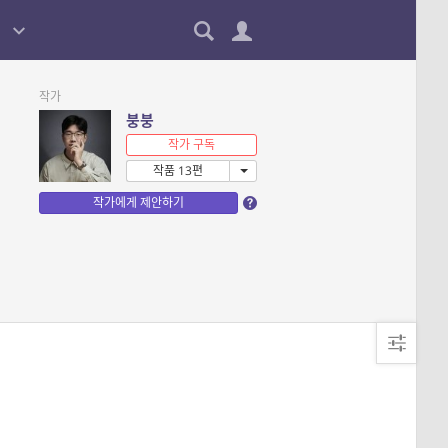
작가
붕붕
작가 구독
작품 13편
작가에게 제안하기