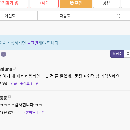
즐겨찾기
+작가
후원
공유
이전회
다음회
목록
원을 작성하려면
로그인
해야 합니다.
원
최신순
등
2
anluna
 이거 내 페북 타임라인 보는 건 줄 알았네.. 문장 표현력 참 기막히네요,
년 3월
·
답글
·
좋아요
1
·
#
붕붕
ㅋㅋㅋㅋ감사합니다 ㅋㅋ
18년 3월
·
답글
·
좋아요
1
·
#