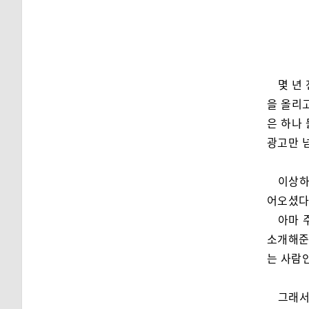
몇 년
을 올리
은 하나
광고만 
이상하
어오셨다.
아마 
소개해준
는 사람
그래서