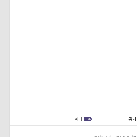
회차
공지
134