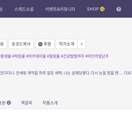
상
스레드소설
이벤트&커뮤니티
SHOP
유
숏코드복사
후원
작가소개
+
#환생물
#학원물
#아카데미물
#힐링물
#건강발랄여주
#미인까칠남주
소개: 재수 없는 사람은 뒤로 넘어져도 코가 깨진다더니. 전세방 계약을 하루 앞둔 새벽, 나는 살해당했다. 다시 눈을 떴을 땐 이계의 황녀도, 공주도, 공녀도, 마법사도, 기사도 아니었다...
더보
응원
책갈피
작품소개
2