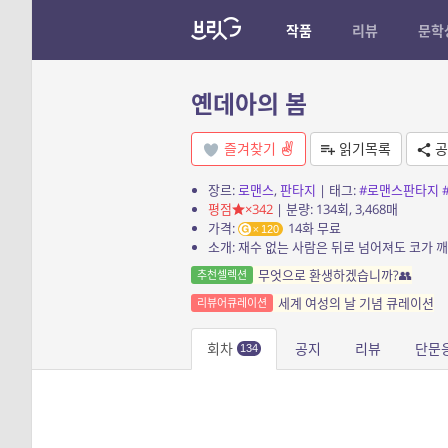
작품
리뷰
문학
옌데아의 봄
즐겨찾기
읽기목록
공
장르:
로맨스
,
판타지
| 태그:
#로맨스판타지
평점
×342
| 분량: 134회, 3,468매
가격:
14화 무료
120
무엇으로 환생하겠습니까?👥
추천셀렉션
세계 여성의 날 기념 큐레이션
리뷰어큐레이션
회차
공지
리뷰
단문
134