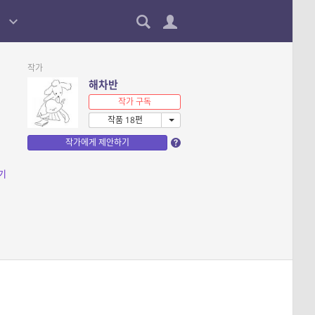
작가
해차반
작가 구독
작품 18편
작가에게 제안하기
기