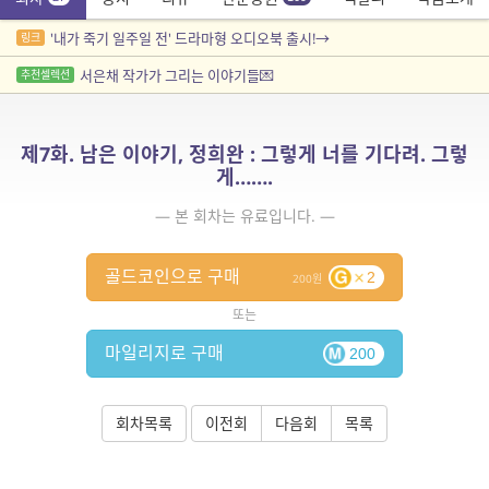
'내가 죽기 일주일 전' 드라마형 오디오북 출시!→
링크
서은채 작가가 그리는 이야기들💌
추천셀렉션
제7화. 남은 이야기, 정희완 : 그렇게 너를 기다려. 그렇
게…….
— 본 회차는 유료입니다. —
골드코인으로 구매
2
200
또는
마일리지로 구매
200
회차목록
이전회
다음회
목록