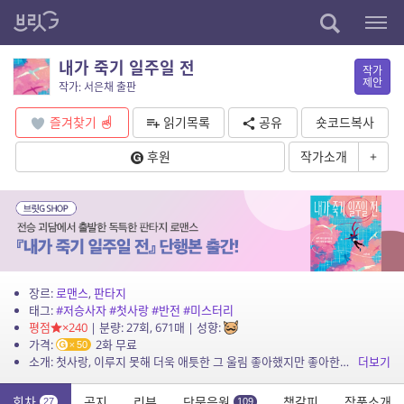
내가 죽기 일주일 전
작가
제안
작가: 서은채 출판
즐겨찾기
읽기목록
공유
숏코드복사
후원
작가소개
+
장르:
로맨스
,
판타지
태그:
#저승사자
#첫사랑
#반전
#미스터리
평점
×240
| 분량: 27회, 671매 | 성향:
가격:
2화 무료
50
소개: 첫사랑, 이루지 못해 더욱 애틋한 그 울림 좋아했지만 좋아한다고 말하지 못한 모든 이들에게 바치는 찬가 희완이와 람우는 서로 좋아했지만 각자의 사정으로 인해 좋아한다는 말 한 마...
더보기
회차
공지
리뷰
단문응원
책갈피
작품소개
27
109