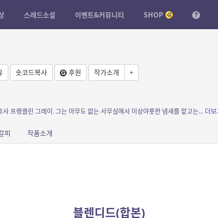
상
스레드소설
이벤트&커뮤니티
SHOP
유
숏코드복사
후원
작가소개
+
소개: 이거 무슨 냄새지? 야근을 하던 신입 변호사 프랭클린 그레이. 그는 아무도 없는 사무실에서 이상야릇한 냄새를 맡고는 출처를 찾아 나서게 되는데..
더보
갈피
작품소개
블렌디드(합본)