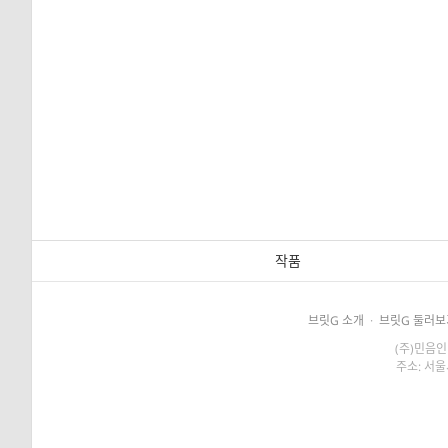
작품
브릿G 소개
·
브릿G 둘러보
(주)민음인
주소: 서울