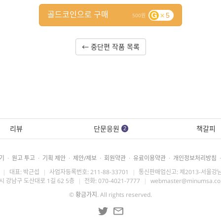
골드코인으로 구매
5
500
← 중단편 작품 목록
리뷰
단문응원
책갈피
2
기
·
원고 투고
·
기획 제안
·
제안/제보
·
회원약관
·
유료이용약관
·
개인정보처리방침
·
|
대표: 박근섭
|
사업자등록번호: 211-88-33701
|
통신판매업신고: 제2013-서울강남
시 강남구 도산대로 1길 62 5층
|
전화: 070-4021-7777
|
webmaster@minumsa.c
©
황금가지
. All rights reserved.