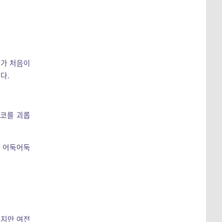
때가 처음이
다.
 코를 괴롭
어 어둑어둑
렸지만 여전