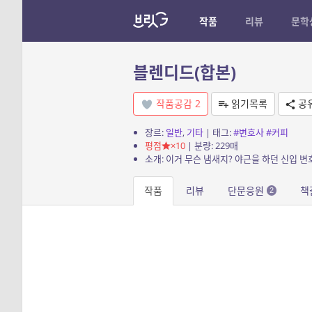
작품
리뷰
문학
블렌디드(합본)
작품공감
2
읽기목록
공
장르:
일반
,
기타
| 태그:
#변호사
#커피
평점
×10
| 분량: 229매
작품
리뷰
단문응원
책
2