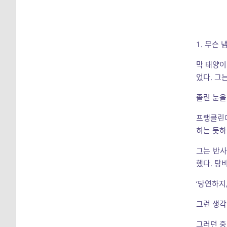
1. 무슨 
막 태양이
었다. 그
졸린 눈을
프랭클린에
히는 듯하
그는 반사
했다. 탕
‘당연하지,
그런 생각
그러던 중