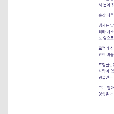
히 눈이 
순간 더욱
냄새는 맡
터라 사소
도 앞으로
로펌의 신
만한 비좁
프랭클린은
사람이 없
랭클린은 
그는 얼마
영향을 끼