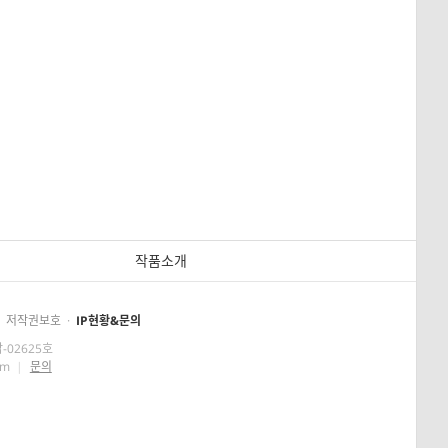
작품소개
저작권보호
·
IP현황&문의
-02625호
om
|
문의