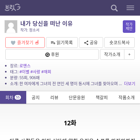
내가 당신을 떠난 이유
작가
제안
작가: 정소서
즐겨찾기
읽기목록
공유
숏코드복사
후원
작가소개
+
장르:
로맨스
태그:
#이별
#사랑
#재회
분량: 55회, 906매
소개: 한 여자에게 그녀의 전 연인 세 명이 동시에 그녀를 찾아오며 벌어지는 이야기. 헤어지자는 말을 건네고 홀연히 떠나버린 그 사람을 만난다면 당신은 어떤 말을 건네겠습니까? 그 사람...
더보기
회차
공지
리뷰
단문응원
책갈피
작품소개
55
12화