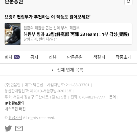
단문응원
브릿G 편집부가 추천하는 이 작품도 읽어보세요!
원혼의 해원을 돕는 신의 부서, 해원부
해원부 병과 33팀(解寃部 丙課 33Team) : 1부 각성(覺醒)
강엄고아, 판타지/일반
회차
공지
리뷰
단문응원
책갈피
작품소개
55
← 전체 연재 목록
(주)민음인
대표: 박근섭
사업자번호:
211-88-33701
통신판매업신고: 제2013-서울강남-02625호
주소: 서울시 강남구 도산대로 1길 62 5층
전화: 070-4021-7777
문의
IP현황&문의
데스크탑 버전
©
황금가지
All rights reserved.