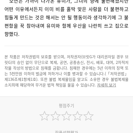
모연은 가까이 다가온 유미가, 그녀의 향에 불편해졌지만
어떤 이유에서든지 이미 비를 홀딱 맞은 사람을 더 불편하고
힘들게 만드는 것은 해서는 안 될 행동이라 생각하기에 그 불
편함을 꾹 참아내며 유미와 함께 우산을 나란히 쓰고 집으로
향했다.
본 작품은 저작권법의 보호를 받으며, 저작권자(브릿G가 대리권자일 경우 브
릿G)의 승인 없이 무단으로 복제, 공연, 공중송신, 전시, 배포, 대여, 2차적저
작물 작성의 방법으로 침해를 금합니다. 침해한 경우에는 5년 이하의 징역 또
는 5천만원 이하의 벌금에 처하거나 이를 병과할 수 있습니다.(「저작권법」
제136조제1항제1호). 또한 불법 복제물임을 알고도 소유한 경우 불법복제물
소지죄에 해당하여 무거운 법적 책임을 물을 수 있습니다.
자세히 보기
평점주기
작품성향평가