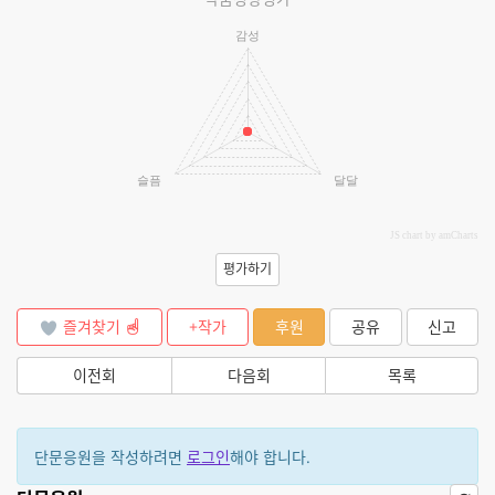
감성
슬픔
달달
JS chart by amCharts
평가하기
즐겨찾기
+작가
후원
공유
신고
이전회
다음회
목록
단문응원을 작성하려면
로그인
해야 합니다.