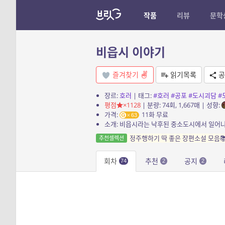
작품
리뷰
문학
비읍시 이야기
즐겨찾기
읽기목록
공
장르:
호러
| 태그:
#호러
#공포
#도시괴담
#
평점
×1128
| 분량: 74회, 1,667매 | 성향:
가격:
11화 무료
63
소개: 비읍시라는 낙후된 중소도시에서 일어나
정주행하기 딱 좋은 장편소설 모음
추천셀렉션
회차
추천
공지
74
2
2