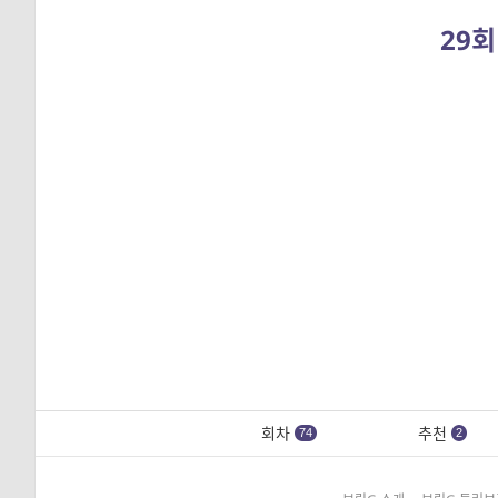
29회
회차
추천
74
2