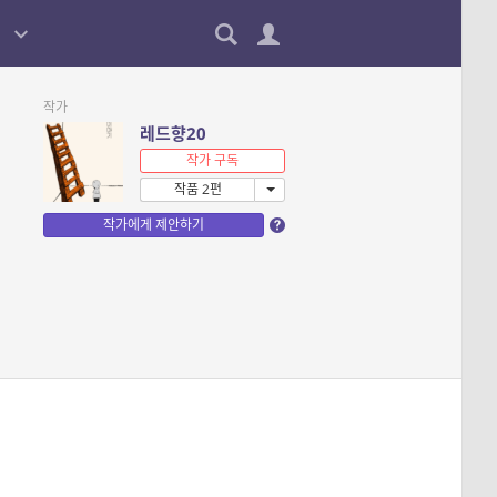
작가
레드향20
작가 구독
작품 2편
작가에게 제안하기