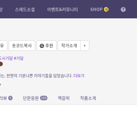
상
스레드소설
이벤트&커뮤니티
SHOP
유
숏코드복사
후원
작가소개
+
도시기담
#기담
는, 한편의 기분나쁜 이야기들을 담았습니다.
더보기

리뷰
단문응원
책갈피
작품소개
6
184