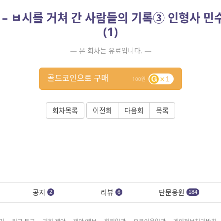
 – ㅂ시를 거쳐 간 사람들의 기록③ 인형사 
(1)
— 본 회차는 유료입니다. —
골드코인으로 구매
1
100
회차목록
이전회
다음회
목록
공지
리뷰
단문응원
2
6
184