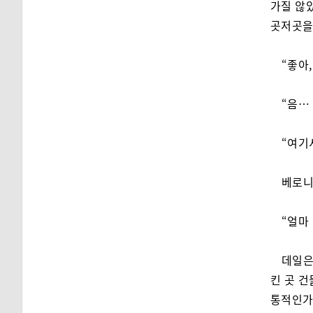
가질 않았
곳저곳을
“좋아
“음…
“여기
베로니
“얼마
데일은
킨 곳 건
통적인가보