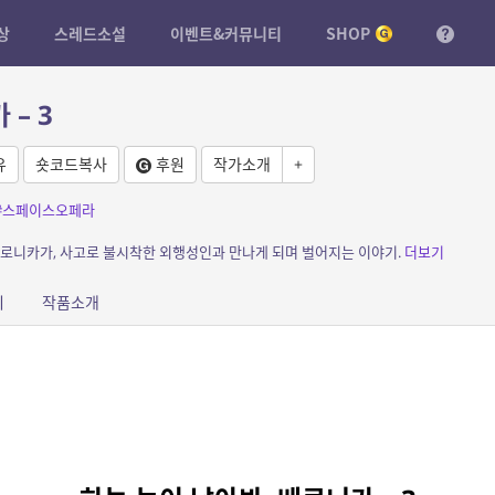
상
스레드소설
이벤트&커뮤니티
SHOP
– 3
유
숏코드복사
후원
작가소개
+
#스페이스오페라
베로니카가, 사고로 불시착한 외행성인과 만나게 되며 벌어지는 이야기.
더보기
피
작품소개