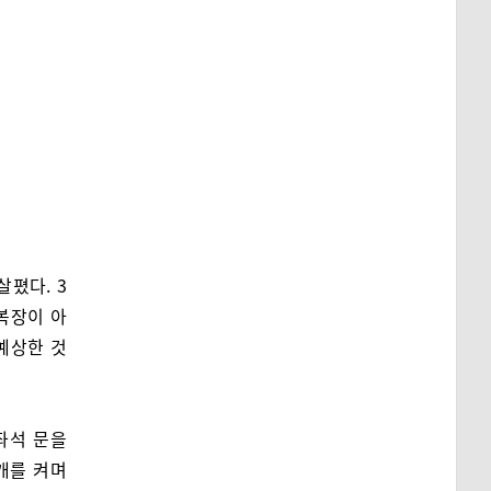
살폈다. 3
복장이 아
예상한 것
좌석 문을
개를 켜며