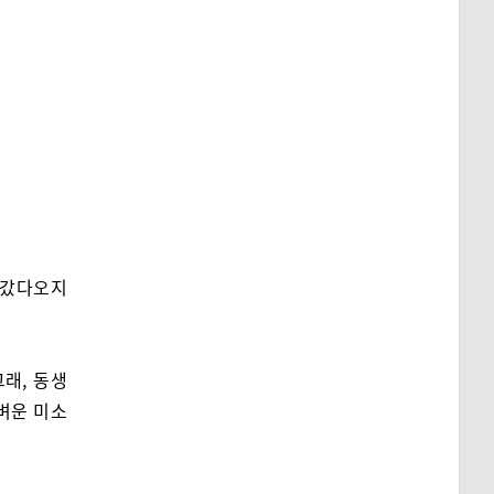
 갔다오지
래, 동생
가벼운 미소