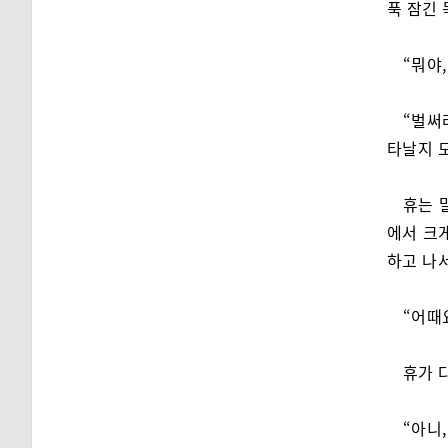
푹 잠긴
“뭐야
“벌써
타날지 
휴는 
에서 크
하고 나서
“어때
휴가 
“아니,