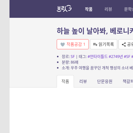
작품
리뷰
문학
하늘 높이 날아봐, 베로니카 
작품공감
1
읽기목록
공
장르:
SF
| 태그:
#언타이틀드
#2749년
#SF
분량: 86매
소개: 우주 여행을 꿈꾸던 개척 행성의 소녀 
작품
리뷰
단문응원
책갈