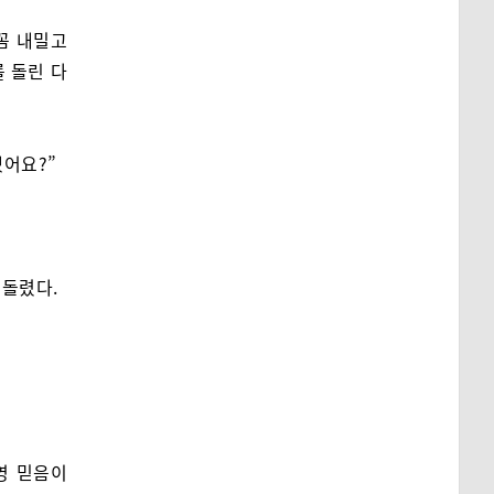
꼼 내밀고
 돌린 다
겠어요?”
 돌렸다.
영 믿음이