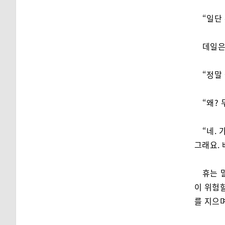
“일단
데일은
“정말
“왜?
“네.
그래요. 
휴는 
이 위험할
를 지으