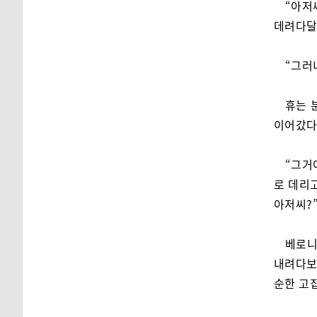
“아저
데려다달
“그러
휴는 
이어갔다
“그거
로 데리고
아저씨?
베로니
내려다보
순한 고