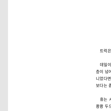
트럭은
데일이
층이 넘
니었다면
보다는 좀
휴는 
쾅쾅 두