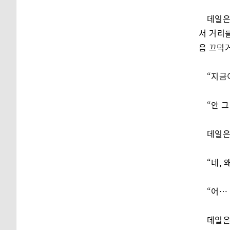
데일은
서 거리
음 끄덕거
“지금
“안 
데일은
“네, 
“어…
데일은