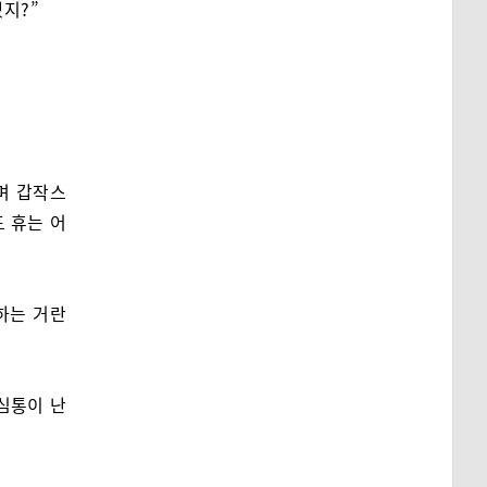
겠지?”
며 갑작스
 휴는 어
하는 거란
심통이 난