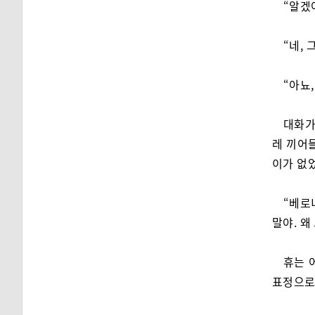
“알겠
“네, 
“아뇨
대화가
레 끼어
이가 없
“베로
말야. 왜
휴는 
표정으로 