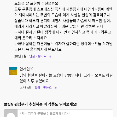
오늘을 잘 표현해 주셨을까요
모두 우울증에 스트레스성 폭식에 체중증가에 대인기피증에 폐인
이 되다시피하는 주변의 모습에 이게 사실상 현실의 감옥이구나
싶습니다 하루씩 견디어 내면서 사람들의 가슴에서 따스한 정이,
배려가 사라지고 메말라질까 두려운 날들 나만 잘하면 된다
나하나 잘하면 된다 생각에 내가 먼저 인사하고 좀더 기다려주고
애써 웃으려 노력해요
나하나 잘하면 다른이들도 각자가 잘하리란 생각에‥오늘 작가님
글은 더욱 울컥해지게 만드네요
20년 8월
·
답글
·
좋아요
·
#
안개인
님의 현실을 살아가는 모습이 감동입니다. 그러나 오늘도 하릴
없이 하루 늙었네요.
20년 8월
·
답글
·
좋아요
·
#
브릿G 편집부가 추천하는 이 작품도 읽어보세요!
"저는 지구에 꽃밭을 만들고자 합니다!"