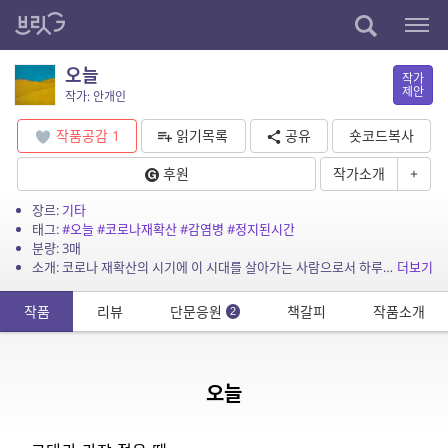
오늘
작가
제안
작가: 안개인
작품공감
1
읽기목록
공유
숏코드복사
후원
작가소개
+
장르:
기타
태그:
#오늘
#코로나재확산
#감염병
#정지된시간
분량: 3매
소개: 코로나 재확산의 시기에 이 시대를 살아가는 사람으로서 하루하루를 기록해야 한다는 부담감입니다.
더보기
작품
리뷰
단문응원
책갈피
작품소개
2
오늘