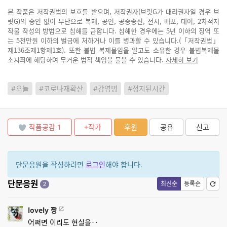
본 작품은 저작권법의 보호를 받으며, 저작권자(브릿G가 대리권자일 경우 브
릿G)의 승인 없이 무단으로 복제, 공연, 공중송신, 전시, 배포, 대여, 2차적저
작물 작성의 방법으로 침해를 금합니다. 침해한 경우에는 5년 이하의 징역 또
는 5천만원 이하의 벌금에 처하거나 이를 병과할 수 있습니다.(「저작권법」
제136조제1항제1호). 또한 불법 복제물임을 알고도 소유한 경우 불법복제물
소지죄에 해당하여 무거운 법적 책임을 물을 수 있습니다.
자세히 보기
#오늘
#코로나재확산
#감염병
#정지된시간
작품공감
1
+작가
후원
공유
신고
단문응원을 작성하려면
로그인
해야 합니다.
단문응원
최신순
등록순
2
lovely 짱
어쩌면 이리도 현실을‥