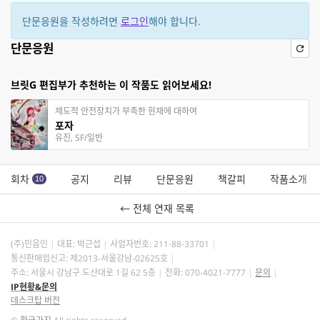
단문응원을 작성하려면
로그인
해야 합니다.
단문응원
브릿G 편집부가 추천하는 이 작품도 읽어보세요!
제도적 안전장치가 부족한 현재에 대하여
포자
유진, SF/일반
회차
공지
리뷰
단문응원
책갈피
작품소개
10
← 전체 연재 목록
(주)민음인
대표: 박근섭
사업자번호:
211-88-33701
통신판매업신고: 제2013-서울강남-02625호
주소: 서울시 강남구 도산대로 1길 62 5층
전화: 070-4021-7777
문의
IP현황&문의
데스크탑 버전