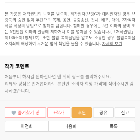
본 작품은 저작권법의 보호를 받으며, 저작권자(브릿G가 대리권자일 경우 브
릿G)의 승인 없이 무단으로 복제, 공연, 공중송신, 전시, 배포, 대여, 2차적저
작물 작성의 방법으로 침해를 금합니다. 침해한 경우에는 5년 이하의 징역 또
는 5천만원 이하의 벌금에 처하거나 이를 병과할 수 있습니다.(「저작권법」
제136조제1항제1호). 또한 불법 복제물임을 알고도 소유한 경우 불법복제물
소지죄에 해당하여 무거운 법적 책임을 물을 수 있습니다.
자세히 보기
작가 코멘트
처음부터 하시길 원하신다면 맨 위의 링크를 클릭해주세요.
리뷰와 평점은 번거롭더라도 본편인 ‘소비자 희망 가격’에 적어주시면 감
사하겠습니다.
즐겨찾기
+작가
후원
공유
신고
이전회
다음회
목록