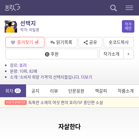
선택지
작가
제안
작가: 이일경
즐겨찾기
읽기목록
공유
숏코드복사
후원
작가소개
+
장르:
호러
분량: 10회, 82매
소개: ‘소비자 희망 가격’의 선택지들입니다.
더보기
회차
공지
리뷰
단문응원
책갈피
작품소개
10
독특한 소재의 여섯 편의 호러/SF 중단편 소설
리뷰어큐레이션
자살한다